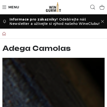
Přejít
Hled
na
obsah
Odebírejte náš
Vína dle druhu
Newsletter a užívejte si výhod našeho WineClubu!
Vína dle příležitosti
Domů
Dle vinařství
Adega Camolas
Vína dle země
Pochutiny
Degustační sady
Degustace