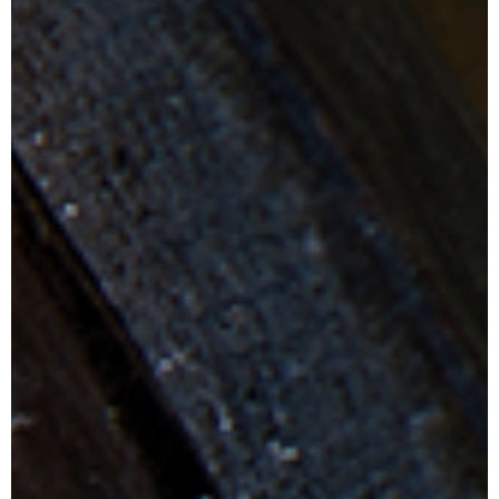
Dárek
Příslušenství
O nás
Naši vináři
Kontakty
Wineclub
Kariéra
B2B
Vinné zážitky