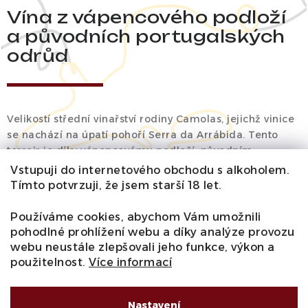
Vína z vápencového podloží
a původních portugalských
odrůd
Velikostí střední vinařství rodiny Camolas, jejichž vinice
se nachází na úpatí pohoří Serra da Arrábida. Tento
terroir je díky vápencovému podloží, původním
portugalským odrůdám, dostatečnému množství srážek
Vstupuji do internetového obchodu s alkoholem.
a neustálému větru od Atlantického oceánu, zcela
Tímto potvrzuji, že jsem starší 18 let.
jedinečný. Nejstarší vinice jsou z roku 1931. Rodina
Camolas produkuje skvělá červená vína z jedinečných
Používáme cookies, abychom Vám umožnili
odrůd révy vinné. Jsou to vína skvěle pitelná a za skvělou
pohodlné prohlížení webu a díky analýze provozu
cenu. Klasikou vinařství a celého regionu je pak
webu neustále zlepšovali jeho funkce, výkon a
fortifikované víno Moscatel de Setúbal, který je vyráběn
použitelnost.
Více informací
tou nejstarší metodou fortifikace, bez použití síry a z
nejstarší bílé odrůdy světa Muškátu Alexandrijského. Ať
Nastavení