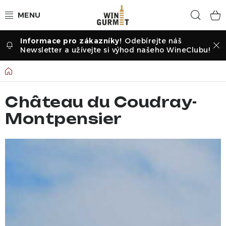
Přejít
Hled
na
obsah
Odebírejte náš
Vína dle druhu
Newsletter a užívejte si výhod našeho WineClubu!
Vína dle příležitosti
Domů
Dle vinařství
Château du Coudray-
Montpensier
Vína dle země
Pochutiny
Degustační sady
Degustace