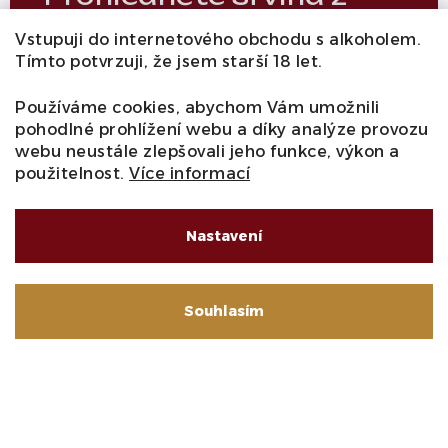
tohoto vinařství
Vstupuji do internetového obchodu s alkoholem.
Tímto potvrzuji, že jsem starší 18 let.
PŘEJÍT NA E-SHOP
Používáme cookies, abychom Vám umožnili
pohodlné prohlížení webu a díky analýze provozu
webu neustále zlepšovali jeho funkce, výkon a
použitelnost.
Více informací
Nastavení
Tady je Cabernet Franc
doma
Souhlasím
Zámek Chateau du Coudray-Montpensier, postavený ve
14. století a rozšířený na počátku 15. století, se nachází
na střední Loiře, v samém srdci vinařského regionu