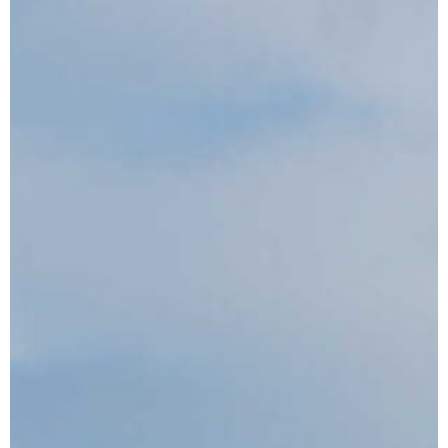
Dárek
Příslušenství
O nás
Naši vináři
Kontakty
Wineclub
Kariéra
B2B
Vinné zážitky