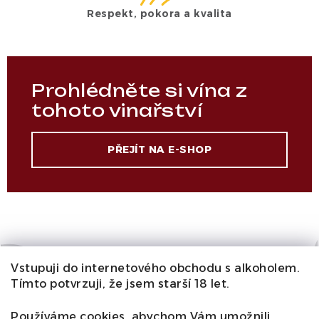
Respekt, pokora a kvalita
Prohlédněte si vína z
tohoto vinařství
PŘEJÍT NA E-SHOP
Vstupuji do internetového obchodu s alkoholem.
Vína od severu na jih
Tímto potvrzuji, že jsem starší 18 let.
Apeninského poloostrova
Používáme cookies, abychom Vám umožnili