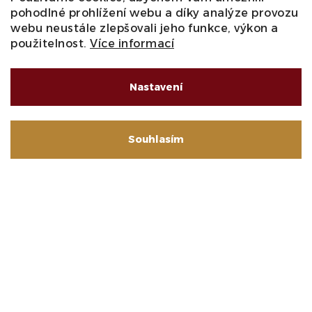
pohodlné prohlížení webu a díky analýze provozu
webu neustále zlepšovali jeho funkce, výkon a
použitelnost.
Více informací
Rodinný příběh začíná v roce 1981 Roberto
Mazzei, jeden z největších vývozců italských
Nastavení
vín a delikates. S příchodem syna Andrease se
směr podnikání ještě více změnil – z vývozce
se stala vlastní výrobní značka. Ovšem
Souhlasím
touhou bylo vlastní vinařství.
A sen se změnil ve skutečnost v roce 1997, kdy rodina
Mazzei koupila tradiční vinařství Cascina Radice v
Piemontu. Následovaly vinařství v rodné Sicílii
(Andrero), posledním přírůstkem se pak stalo vinařství v
Puglii (Colle al Vento). Andreas Mazzei vždy respektoval
historii a kontinuitu těchto vinařství. Pouze
modernizoval výrobu, investoval do udržitelnosti a
ekologických procesů výroby. Díky vinařství Cantine