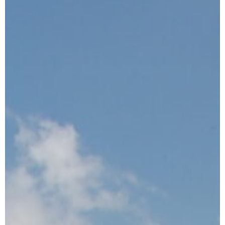
Dárek
Příslušenství
O nás
Naši vinaři
Kontakty
Wineclub
Kariéra
B2B
Vinné zážitky