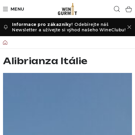
Přejít
Hled
na
obsah
Odebírejte náš
Vína dle druhu
Newsletter a užívejte si výhod našeho WineClubu!
Vína dle příležitosti
Domů
Dle vinařství
Alibrianza Itálie
Vína dle země
Pochutiny
Degustační sady
Degustace