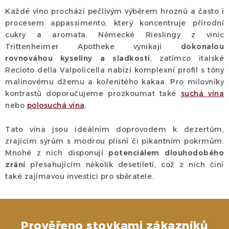
r
Každé víno prochází pečlivým výběrem hroznů a často i
v
procesem appassimento, který koncentruje přírodní
k
cukry a aromata. Německé Rieslingy z vinic
y
Trittenheimer Apotheke vynikají
dokonalou
rovnováhou kyseliny a sladkosti
, zatímco italské
v
Recioto della Valpolicella nabízí komplexní profil s tóny
ý
malinovému džemu a kořenitého kakaa. Pro milovníky
p
kontrastů doporučujeme prozkoumat také
suchá vína
i
nebo
polosuchá vína
.
s
u
Tato vína jsou ideálním doprovodem k dezertům,
zrajícím sýrům s modrou plísní či pikantním pokrmům.
Mnohé z nich disponují
potenciálem dlouhodobého
zrání
přesahujícím několik desetiletí, což z nich činí
také zajímavou investici pro sběratele.
Prověřeno stovkami zákazníků