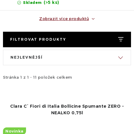
(>5 ks)
Skladem
Zobrazit více produktů
FILTROVAT PRODUKTY
V
Ř
NEJLEVNĚJŠÍ
ý
a
p
z
i
e
Stránka
1
z
1
-
11
položek celkem
s
n
p
í
r
p
Clara C´ Fiori di Italia Bollicine Spumante ZERO -
o
r
NEALKO 0,75l
d
o
u
d
Novinka