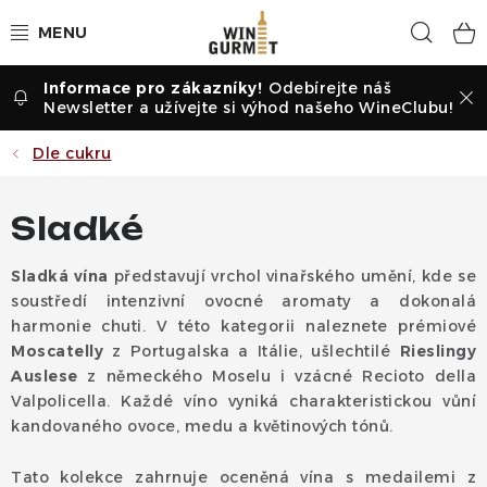
Přejít
Hled
na
obsah
Odebírejte náš
Vína dle druhu
Newsletter a užívejte si výhod našeho WineClubu!
Vína dle příležitosti
Dle cukru
Dle vinařství
Sladké
Vína dle země
Sladká vína
představují vrchol vinařského umění, kde se
soustředí intenzivní ovocné aromaty a dokonalá
Pochutiny
harmonie chuti. V této kategorii naleznete prémiové
Moscatelly
z Portugalska a Itálie, ušlechtilé
Rieslingy
Degustační sady
Auslese
z německého Moselu i vzácné Recioto della
Valpolicella. Každé víno vyniká charakteristickou vůní
kandovaného ovoce, medu a květinových tónů.
Degustace
Tato kolekce zahrnuje oceněná vína s medailemi z