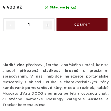
4 400 Kč
(4 ks)
Skladem
O
v
Sladká vína
představují vrchol vinařského umění, kde se
l
snoubí
přirozená sladkost hroznů
s precizním
á
zpracováním. V naší nabídce naleznete portugalské
d
Moscatelly z oblasti Setúbal s charakteristickými tóny
kandované pomerančové kůry
, medu a rozinek, italské
a
Moscato d'Asti DOCG s jemnou perletí a ovocnou chutí,
c
či vzácné německé Rieslingy kategorie Auslese a
í
Trockenbeerenauslese.
p