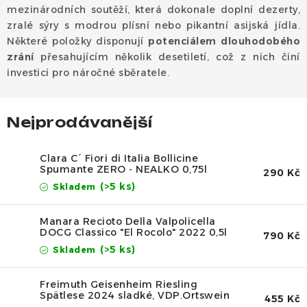
Dárek
mezinárodních soutěží, která dokonale doplní dezerty,
zralé sýry s modrou plísní nebo pikantní asijská jídla.
Příslušenství
Některé položky disponují
potenciálem dlouhodobého
zrání
přesahujícím několik desetiletí, což z nich činí
investici pro náročné sběratele.
O nás
Naši vinaři
Kontakty
Wineclub
Kariéra
B2B
Vinné zážitky
Nejprodávanější
Clara C´ Fiori di Italia Bollicine
Spumante ZERO - NEALKO 0,75l
290 Kč
(>5 ks)
Skladem
Manara Recioto Della Valpolicella
DOCG Classico "El Rocolo" 2022 0,5l
790 Kč
(>5 ks)
Skladem
Freimuth Geisenheim Riesling
Spätlese 2024 sladké, VDP.Ortswein
455 Kč
0,75l