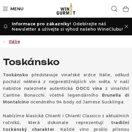
Přejít
Hled
na
obsah
Odebírejte náš
Vína dle druhu
Newsletter a užívejte si výhod našeho WineClubu!
Vína dle příležitosti
Itálie
Dle vinařství
Toskánsko
Vína dle země
Toskánsko
představuje vinařské srdce Itálie, odkud
pochází některá z nejprestižnějších vín světa. V naší
Pochutiny
nabídce naleznete autentická
DOCG vína
z vinařství
Cantine Bonacchi, včetně legendárního
Brunella di
Degustační sady
Montalcino
oceněného 94 body od Jamese Sucklinga.
Nabízíme klasická Chianti i Chianti Classico z aktuálních
Degustace
ročníků, která dokonale reprezentují
tradiční
toskánský charakter
. Každé víno prošlo přísnou