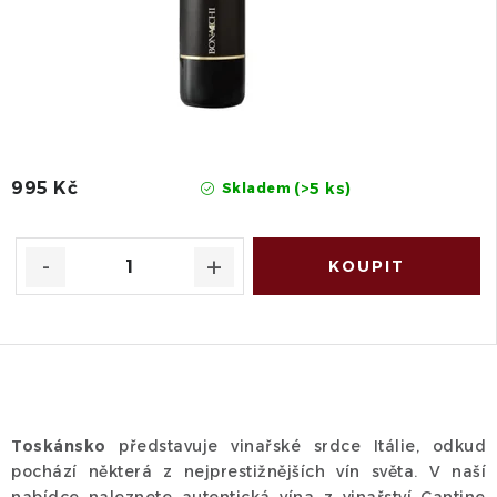
995 Kč
(>5 ks)
Skladem
O
v
Toskánsko
představuje vinařské srdce Itálie, odkud
l
pochází některá z nejprestižnějších vín světa. V naší