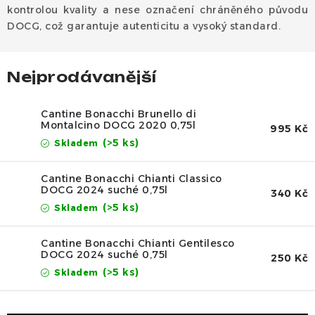
Dárek
kontrolou kvality a nese označení chráněného původu
DOCG, což garantuje autenticitu a vysoký standard.
Příslušenství
Nejprodávanější
O nás
Naši vináři
Kontakty
Wineclub
Kariéra
B2B
Vinné zážitky
Cantine Bonacchi Brunello di
Montalcino DOCG 2020 0,75l
995 Kč
(>5 ks)
Skladem
Cantine Bonacchi Chianti Classico
DOCG 2024 suché 0,75l
340 Kč
(>5 ks)
Skladem
Cantine Bonacchi Chianti Gentilesco
DOCG 2024 suché 0,75l
250 Kč
(>5 ks)
Skladem