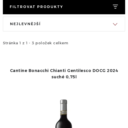
FILTROVAT PRODUKTY
V
Ř
NEJLEVNĚJŠÍ
ý
a
p
z
i
e
Stránka
1
z
1
-
3
položek celkem
s
n
p
í
r
p
Cantine Bonacchi Chianti Gentilesco DOCG 2024
o
r
suché 0,75l
d
o
u
d
k
u
t
k
ů
t
ů