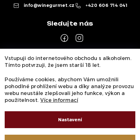
info
@
winegurmet.cz
+420 606 714 041
Z
Vstupuji do internetového obchodu s alkoholem.
á
Tímto potvrzuji, že jsem starší 18 let.
Pro zákazníky
p
a
Používáme cookies, abychom Vám umožnili
O nás
Naši vináři
Kontakty
Wineclub
Kariéra
B2B
pohodlné prohlížení webu a díky analýze provozu
t
Vinné zážitky
webu neustále zlepšovali jeho funkce, výkon a
Informace
í
použitelnost.
Více informací
Obchodní podmínky
Podmínky ochrany osobních údajů
Moje objednávka
Nastavení