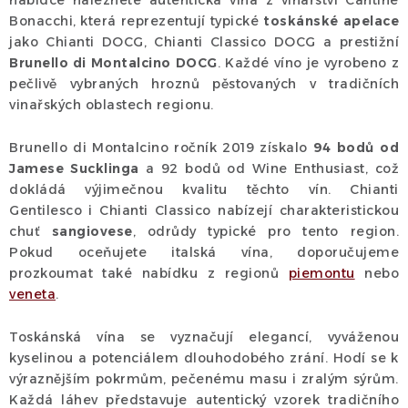
á
nabídce naleznete autentická vína z vinařství Cantine
d
Bonacchi, která reprezentují typické
toskánské apelace
jako Chianti DOCG, Chianti Classico DOCG a prestižní
a
Brunello di Montalcino DOCG
. Každé víno je vyrobeno z
c
pečlivě vybraných hroznů pěstovaných v tradičních
í
vinařských oblastech regionu.
p
r
Brunello di Montalcino ročník 2019 získalo
94 bodů od
v
Jamese Sucklinga
a 92 bodů od Wine Enthusiast, což
k
dokládá výjimečnou kvalitu těchto vín. Chianti
y
Gentilesco i Chianti Classico nabízejí charakteristickou
chuť
sangiovese
, odrůdy typické pro tento region.
v
Pokud oceňujete italská vína, doporučujeme
ý
prozkoumat také nabídku z regionů
piemontu
nebo
p
veneta
.
i
s
Toskánská vína se vyznačují elegancí, vyváženou
u
kyselinou a potenciálem dlouhodobého zrání. Hodí se k
výraznějším pokrmům, pečenému masu i zralým sýrům.
Každá láhev představuje autentický vzorek tradičního