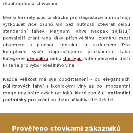
dlouhodobé archivování.
ý
p
Menší formáty jsou praktické pro degustace a umožňují
i
vyzkoušet více druhů vín bez nutnosti otevírat celou
s
standardní láhev. Magnum lahve naopak zajišťují
u
pomalejší zrání vína díky příznivějšímu poměru mezi
objemem a plochou kontaktu se vzduchem. Pro
komplexní výběr doporučujeme prozkoumat také
kategorie
dle cukru
nebo
dle typu
, kde naleznete další
kritéria pro výběr ideálního vína.
Každá velikost má své opodstatnění – od elegantních
půllitrových lahví
s ikonickými víny až po impozantní
magnumy prémiových ryzlinků, které zaručují
optimální
podmínky pro zrání
po dobu několika desítek let.
Prověřeno stovkami zákazníků