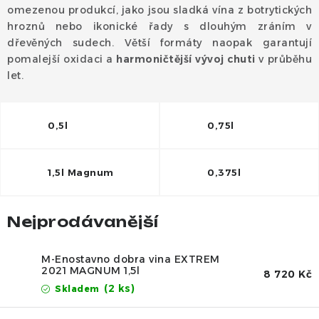
Dárek
omezenou produkcí, jako jsou sladká vína z botrytických
hroznů nebo ikonické řady s dlouhým zráním v
Příslušenství
dřevěných sudech. Větší formáty naopak garantují
pomalejší oxidaci a
harmoničtější vývoj chuti
v průběhu
let.
O nás
Naši vinaři
Kontakty
Wineclub
Kariéra
B2B
Vinné zážitky
0,5l
0,75l
1,5l Magnum
0,375l
Nejprodávanější
M-Enostavno dobra vina EXTREM
2021 MAGNUM 1,5l
8 720 Kč
(2 ks)
Skladem