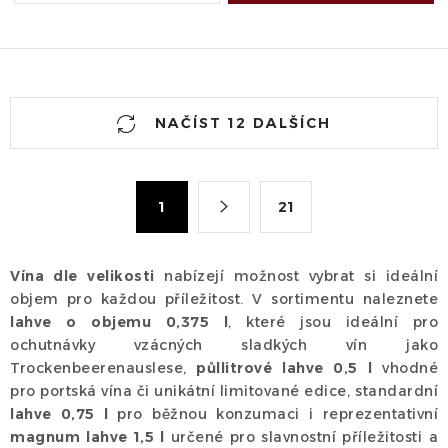
O
NAČÍST 12 DALŠÍCH
v
l
á
S
1
21
d
t
a
r
c
á
Vína dle velikosti
nabízejí možnost vybrat si ideální
n
í
objem pro každou příležitost. V sortimentu naleznete
k
p
lahve o objemu 0,375 l
, které jsou ideální pro
o
r
ochutnávky vzácných sladkých vín jako
v
v
Trockenbeerenauslese,
půllitrové lahve 0,5 l
vhodné
á
k
pro portská vína či unikátní limitované edice, standardní
n
lahve 0,75 l
pro běžnou konzumaci i reprezentativní
y
í
magnum lahve 1,5 l
určené pro slavnostní příležitosti a
v