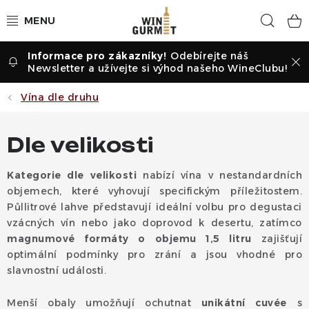
Přejít
Hled
na
obsah
Odebírejte náš
Vína dle druhu
Newsletter a užívejte si výhod našeho WineClubu!
Vína dle příležitosti
Vína dle druhu
Dle vinařství
Dle velikosti
Vína dle země
Kategorie dle velikosti
nabízí vína v nestandardních
objemech, které vyhovují specifickým příležitostem.
Pochutiny
Půllitrové lahve představují ideální volbu pro degustaci
vzácných vín nebo jako doprovod k desertu, zatímco
Degustační sady
magnumové formáty o objemu 1,5 litru
zajišťují
optimální podmínky pro zrání a jsou vhodné pro
slavnostní události.
Degustace
Menší obaly umožňují ochutnat
unikátní cuvée
s