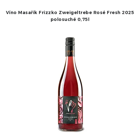
p
í
r
p
Víno Masařík Frizzko Zweigeltrebe Rosé Fresh 2025
o
r
polosuché 0,75l
d
o
u
d
k
u
t
k
ů
t
ů