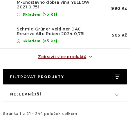
M-Enostavno dobra vina YELLOW
2021 0,75l
990 Kč
(>5 ks)
Skladem
Schmid Grüner Veltliner DAC
Reserve Alte Reben 2024 0,75l
505 Kč
(>5 ks)
Skladem
Zobrazit více produktů
FILTROVAT PRODUKTY
V
Ř
NEJLEVNĚJŠÍ
ý
a
p
z
i
e
Stránka
1
z
21
-
244
položek celkem
s
n