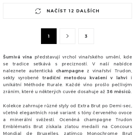
O
NAČÍST 12 DALŠÍCH
v
l
á
S
1
3
d
t
a
r
c
á
Šumivá vína
představují vrchol vinařského umění, kde
n
í
se tradice setkává s precizností. V naší nabídce
k
p
naleznete autentická
champagne
z vinařství Trudon,
o
r
sekty vyrobené
tradiční metodou kvašení v lahvi
i
v
v
unikátní Méthode Rurale. Každé víno prošlo pečlivým
á
k
zráním, které u některých cuvée dosahuje až
36 měsíců
.
n
y
í
Kolekce zahrnuje různé styly od Extra Brut po Demi-sec,
v
včetně elegantních rosé variant s tóny červeného ovoce
ý
a minerální svěžestí. Oceněná champagne Trudon
p
Emblématis Brut získala zlatou medaili na Concours
i
Mondial de Bruxelles, zatímco Monochrome Brut