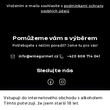
Vložením e-mailu souhlasíte s
podmínkami ochrany
osobních údajů
Pomůžeme vám s výběrem
Potřebujete s něčím poradit? Jsme tu pro vás!
info
@
winegurmet.cz
+420 606 714 041
Z
Vstupuji do internetového obchodu s alkoholem.
á
Tímto potvrzuji, že jsem starší 18 let.
Pro zákazníky
p