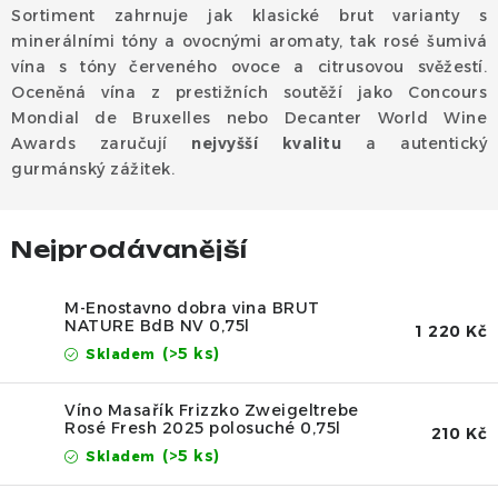
Dárek
Sortiment zahrnuje jak klasické brut varianty s
minerálními tóny a ovocnými aromaty, tak rosé šumivá
Příslušenství
vína s tóny červeného ovoce a citrusovou svěžestí.
Oceněná vína z prestižních soutěží jako Concours
Mondial de Bruxelles nebo Decanter World Wine
O nás
Naši vináři
Kontakty
Wineclub
Awards zaručují
nejvyšší kvalitu
a autentický
Kariéra
B2B
Vinné zážitky
gurmánský zážitek.
Nejprodávanější
M-Enostavno dobra vina BRUT
NATURE BdB NV 0,75l
1 220 Kč
(>5 ks)
Skladem
Víno Masařík Frizzko Zweigeltrebe
Rosé Fresh 2025 polosuché 0,75l
210 Kč
(>5 ks)
Skladem