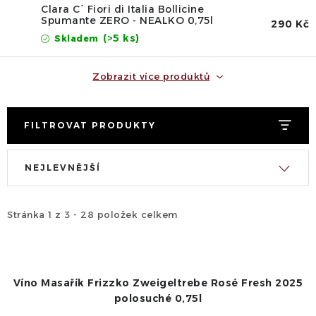
Clara C´ Fiori di Italia Bollicine
Spumante ZERO - NEALKO 0,75l
290 Kč
(>5 ks)
Skladem
Zobrazit více produktů
FILTROVAT PRODUKTY
V
Ř
NEJLEVNĚJŠÍ
ý
a
p
z
i
e
Stránka
1
z
3
-
28
položek celkem
s
n
p
í
r
p
Víno Masařík Frizzko Zweigeltrebe Rosé Fresh 2025
o
r
polosuché 0,75l