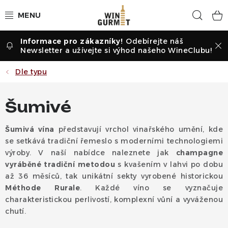
Přejít
Hled
na
obsah
Odebírejte náš
Vína dle druhu
Newsletter a užívejte si výhod našeho WineClubu!
Vína dle příležitosti
Dle typu
Dle vinařství
Šumivé
Vína dle země
Šumivá vína
představují vrchol vinařského umění, kde
se setkává tradiční řemeslo s moderními technologiemi
Pochutiny
výroby. V naší nabídce naleznete jak
champagne
vyráběné tradiční metodou
s kvašením v lahvi po dobu
Degustační sady
až 36 měsíců, tak unikátní sekty vyrobené historickou
Méthode Rurale
. Každé víno se vyznačuje
charakteristickou perlivostí, komplexní vůní a vyváženou
Degustace
chutí.