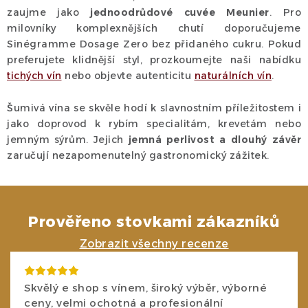
s
zaujme jako
jednoodrůdové cuvée Meunier
. Pro
u
milovníky komplexnějších chutí doporučujeme
Sinégramme Dosage Zero bez přidaného cukru. Pokud
preferujete klidnější styl, prozkoumejte naši nabídku
tichých vín
nebo objevte autenticitu
naturálních vín
.
Šumivá vína se skvěle hodí k slavnostním příležitostem i
jako doprovod k rybím specialitám, krevetám nebo
jemným sýrům. Jejich
jemná perlivost a dlouhý závěr
zaručují nezapomenutelný gastronomický zážitek.
Prověřeno stovkami zákazníků
Zobrazit všechny recenze
Skvělý e shop s vínem, široký výběr, výborné
ceny, velmi ochotná a profesionální