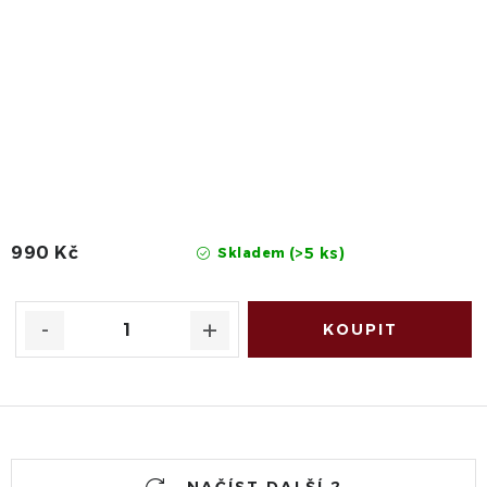
990 Kč
(>5 ks)
Skladem
O