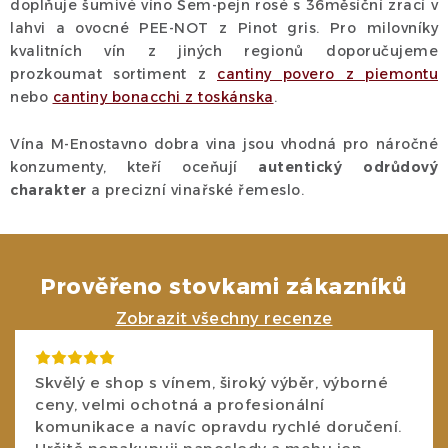
u
doplňuje šumivé víno Šem-pejn rosé s 36měsíční zrací v
lahvi a ovocné PEE-NOT z Pinot gris. Pro milovníky
kvalitních vín z jiných regionů doporučujeme
prozkoumat sortiment z
cantiny povero z piemontu
nebo
cantiny bonacchi z toskánska
.
Vína M-Enostavno dobra vina jsou vhodná pro náročné
konzumenty, kteří oceňují
autentický odrůdový
charakter
a precizní vinařské řemeslo.
Prověřeno stovkami zákazníků
Zobrazit všechny recenze
Skvělý e shop s vínem, široký výběr, výborné
ceny, velmi ochotná a profesionální
komunikace a navíc opravdu rychlé doručení.