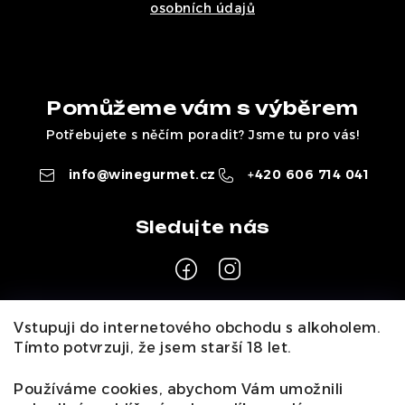
osobních údajů
Pomůžeme vám s výběrem
Potřebujete s něčím poradit? Jsme tu pro vás!
info
@
winegurmet.cz
+420 606 714 041
Z
Vstupuji do internetového obchodu s alkoholem.
á
Tímto potvrzuji, že jsem starší 18 let.
Pro zákazníky
p
a
Používáme cookies, abychom Vám umožnili
O nás
Naši vináři
Kontakty
Wineclub
Kariéra
B2B