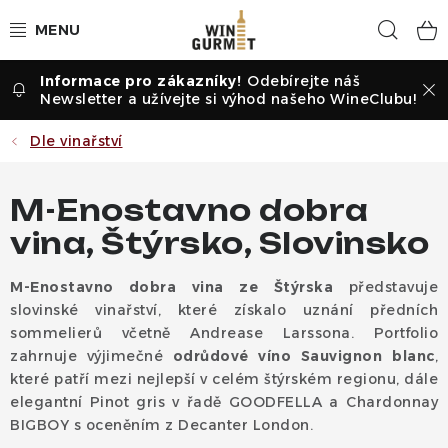
Přejít
Hled
na
obsah
Odebírejte náš
Vína dle druhu
Newsletter a užívejte si výhod našeho WineClubu!
Vína dle příležitosti
Dle vinařství
Dle vinařství
M-Enostavno dobra
vina, Štýrsko, Slovinsko
Vína dle země
M-Enostavno dobra vina ze Štýrska
představuje
Pochutiny
slovinské vinařství, které získalo uznání předních
sommelierů včetně Andrease Larssona. Portfolio
Degustační sady
zahrnuje výjimečné
odrůdové víno Sauvignon blanc
,
které patří mezi nejlepší v celém štýrském regionu, dále
Degustace
elegantní Pinot gris v řadě GOODFELLA a Chardonnay
BIGBOY s oceněním z Decanter London.