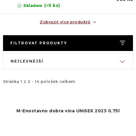
(>5 ks)
Skladem
Zobrazit více produktů
FILTROVAT PRODUKTY
V
Ř
NEJLEVNĚJŠÍ
ý
a
p
z
i
e
Stránka
1
z
2
-
14
položek celkem
s
n
p
í
r
p
M-Enostavno dobra vina UNISEX 2023 0,75l
o
r
d
o
u
d