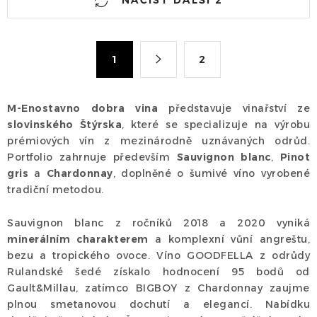
NAČÍST DALŠÍ 2
v
l
á
S
1
2
d
t
a
r
c
á
M-Enostavno dobra vina
představuje vinařství ze
n
í
slovinského Štýrska
, které se specializuje na výrobu
k
p
prémiových vín z mezinárodně uznávaných odrůd.
o
r
Portfolio zahrnuje především
Sauvignon blanc
,
Pinot
v
v
gris
a
Chardonnay
, doplněné o šumivé víno vyrobené
á
k
tradiční metodou.
n
y
í
Sauvignon blanc z ročníků 2018 a 2020 vyniká
v
minerálním charakterem
a komplexní vůní angreštu,
ý
bezu a tropického ovoce. Víno GOODFELLA z odrůdy
p
Rulandské šedé získalo hodnocení 95 bodů od
i
Gault&Millau, zatímco BIGBOY z Chardonnay zaujme
s
plnou smetanovou dochutí a elegancí. Nabídku