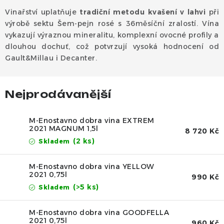
Dárek
Vinařství uplatňuje
tradiční metodu kvašení v lahvi
při
výrobě sektu Šem-pejn rosé s 36měsíční zralostí. Vína
Příslušenství
vykazují výraznou mineralitu, komplexní ovocné profily a
dlouhou dochuť, což potvrzují vysoká hodnocení od
O nás
Naši vináři
Kontakty
Wineclub
Gault&Millau i Decanter.
Kariéra
B2B
Vinné zážitky
Nejprodávanější
M-Enostavno dobra vina EXTREM
2021 MAGNUM 1,5l
8 720 Kč
(2 ks)
Skladem
M-Enostavno dobra vina YELLOW
2021 0,75l
990 Kč
(>5 ks)
Skladem
M-Enostavno dobra vina GOODFELLA
2021 0,75l
960 Kč