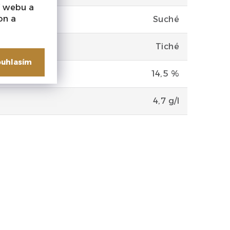
í webu a
on a
Suché
Tiché
uhlasím
14,5 %
4,7 g/l