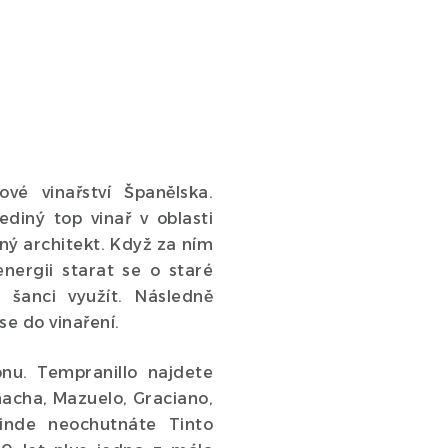
ové vinařství Španělska.
ediný top vinař v oblasti
aný architekt. Když za ním
 energii starat se o staré
o šanci využít. Následně
se do vinaření.
onu. Tempranillo najdete
nacha, Mazuelo, Graciano,
jinde neochutnáte Tinto