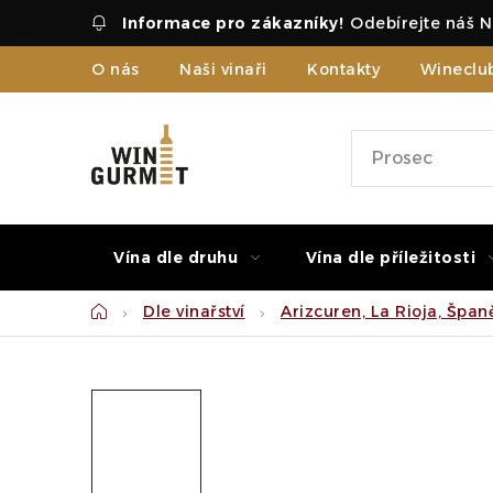
Přejít
Odebírejte náš N
na
obsah
O nás
Naši vinaři
Kontakty
Wineclu
Vína dle druhu
Vína dle příležitosti
Domů
Dle vinařství
Arizcuren, La Rioja, Špan