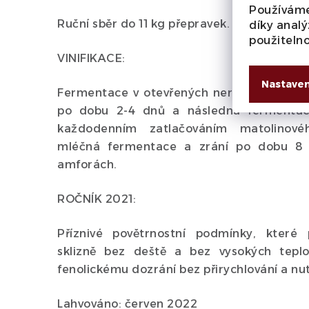
Používáme
Ruční sběr do 11 kg přepravek. Průměrný v
díky analý
použiteln
VINIFIKACE:
Nastaven
Fermentace v otevřených nerezových nád
po dobu 2-4 dnů a následná fermenta
každodenním zatlačováním matolinové
mléčná fermentace a zrání po dobu 8
amforách.
ROČNÍK 2021:
Příznivé povětrnostní podmínky, které 
sklizně bez deště a bez vysokých tepl
fenolickému dozrání bez přirychlování a nutn
Lahvováno: červen 2022