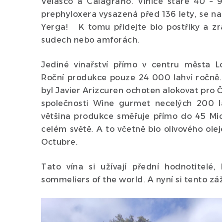
Velasco a Calagraňo. Vinice staré 40 – 
prephyloxera vysazená před 136 lety, se na
Yerga! K tomu přidejte bio postřiky a zrá
sudech nebo amforách.
Jediné vinařství přímo v centru města L
Roční produkce pouze 24 000 lahví ročně. 
byl Javier Arizcuren ochoten alokovat pro 
společnosti Wine gurmet necelých 200 la
většina produkce směřuje přímo do 45 Mic
celém světě. A to včetně bio olivového ol
Octubre.
Tato vína si užívají přední hodnotitelé
sommeliers of the world. A nyní si tento záž