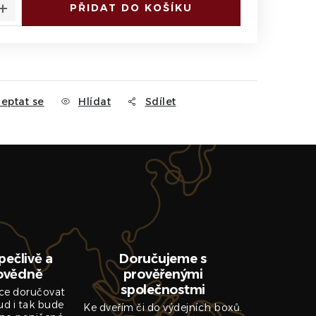
PŘIDAT DO KOŠÍKU
eptat se
Hlídat
Sdílet
pečlivě a
Doručujeme s
ovědně
prověřenými
společnostmi
ce doručovat
ud i tak bude
Ke dveřím či do výdejních boxů.