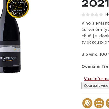
2021
N
Víno s krásn
červeném rybí
chuť je dopl
typickou pro 
Bio víno, 10
Ocenění: Tim
Více inform
Zobrazit více