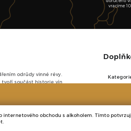
doručeno ví
vracíme 10
Doplňk
ádřením odrůdy vinné révy.
Kategori
tvoří součást historie vín
ouhověkost.
Ročník
Velikost
o internetového obchodu s alkoholem. Tímto potvrzuji
řských výškách 530 a 600
t.
Barva