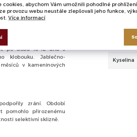
 cookies, abychom Vám umožnili pohodlné prohlížen
ýnos 4 500 kg/ha
ze provozu webu neustále zlepšovali jeho funkce, výk
Cukr
ost.
Více informací
Typ
So
í
ržích. Studená macerace
Alkohol
ce po dobu 10-12 dnů s
ho klobouku. Jablečno-
Kyselina
 měsíců v kameninových
podpořily zrání. Období
ot pomohlo přirozenému
osti selektivní sklizně.