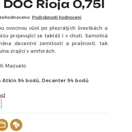
 DOC Rioja 0,75l
eohodnoceno
Podrobnosti hodnocení
ou ovocnou vůní po přezrálých švestkách a
zu projevující se taktéž i v chuti. Samotná
něna decentní zemitostí a prašností, tak
vína zrající v amforách.
0 % Mazuelo
 Atkin 94 bodů, Decanter 94 bodů
ací