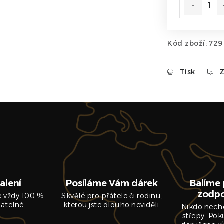
Kód zboží:
729
Tisk
Z
alení
Posíláme Vám dárek
Balíme 
zodp
je vždy 100 %
Skvělé pro přátele či rodinu,
vatelné.
kterou jste dlouho neviděli.
Nikdo nech
střepy. Pok