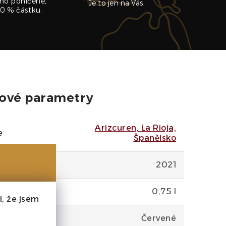
no poničené,
Je to jen na Vás.
0 % částku.
ové parametry
Arizcuren, La Rioja,
e
Španělsko
2021
0,75 l
, že jsem
Červené