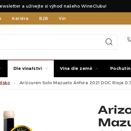
ewsletter a užívejte si výhod našeho WineClubu!
b
Kariéra
B2B
Vinné zážitky
Dle vinařství
Vína dle země
Pochutin
ělsko
Arizcuren Solo Mazuelo Ánfora 2021 DOC Rioja 0,7
Ariz
Mazu