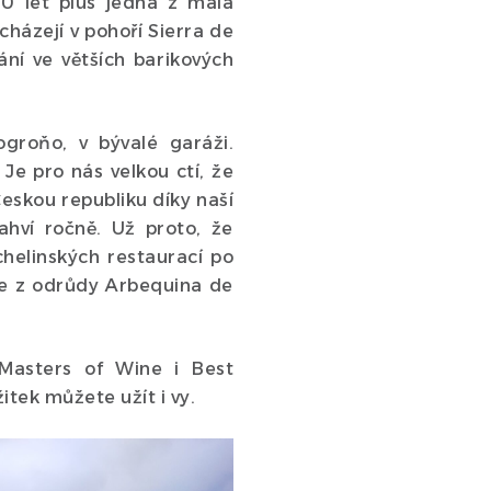
90 let plus jedna z mála
cházejí v pohoří Sierra de
ní ve větších barikových
ogroňo, v bývalé garáži.
Je pro nás velkou ctí, že
Českou republiku díky naší
hví ročně. Už proto, že
helinských restaurací po
eje z odrůdy Arbequina de
, Masters of Wine i Best
itek můžete užít i vy.