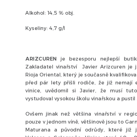
Alkohol: 14,5 % obj.
Kyseliny: 4,7 g/l
ARIZCUREN
je bezesporu nejlepší butik
Zakladatel vinařství Javier Arizcuren je j
Rioja Oriental, který je současně kvalifikov
před pár lety přišli rodiče, že již nemají
vinice, uvědomil si Javier, že musí tut
vystudoval vysokou školu vinařskou a pustil 
Ovšem jinak než většina vinařství v regi
pouze v jednom víně, většinově jsou to Gar
Maturana a původní odrůdy, které již 