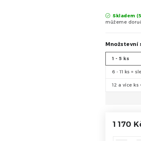
Skladem
(
Množstevní 
1 - 5 ks
6 - 11 ks = s
12 a více ks
1 170 K
Měrná cen