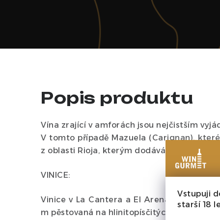
Popis produktu
Vína zrající v amforách jsou nejčistším vyj
V tomto případě Mazuela (Carignan), které 
z oblasti Rioja, kterým dodává svěžest a dl
VINICE:
Vstupuji d
Vinice v La Cantera a El Arenal, v nadmo
starší 18 le
m pěstovaná na hlinitopísčitých půdách.