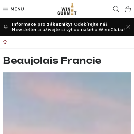
Přejít
Hled
na
obsah
Odebírejte náš
Vína dle druhu
Newsletter a užívejte si výhod našeho WineClubu!
Vína dle příležitosti
Domů
Dle vinařství
Beaujolais Francie
Vína dle země
Pochutiny
Degustační sady
Degustace