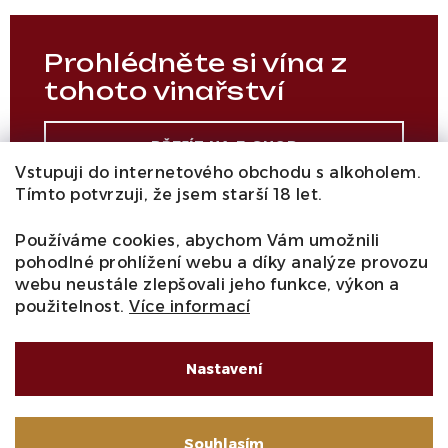
Prohlédněte si vína z
tohoto vinařství
PŘEJÍT NA E-SHOP
Vstupuji do internetového obchodu s alkoholem.
Tímto potvrzuji, že jsem starší 18 let.
Používáme cookies, abychom Vám umožnili
pohodlné prohlížení webu a díky analýze provozu
webu neustále zlepšovali jeho funkce, výkon a
použitelnost.
Více informací
Zcela výjimečný terroir, který
se jinde v Beaujolais
Nastavení
nevyskytuje
Souhlasím