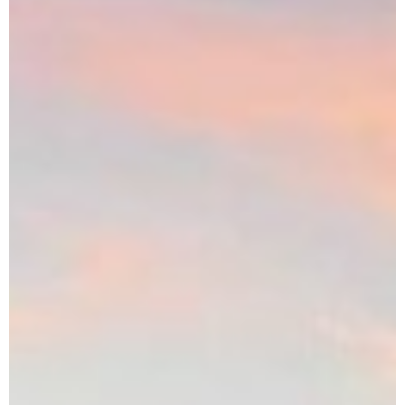
Dárek
Příslušenství
O nás
Naši vináři
Kontakty
Wineclub
Kariéra
B2B
Vinné zážitky