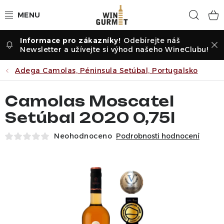
Přejít
Hled
na
obsah
Odebírejte náš
Vína dle druhu
Newsletter a užívejte si výhod našeho WineClubu!
Vína dle příležitosti
Adega Camolas, Péninsula Setúbal, Portugalsko
Dle vinařství
Camolas Moscatel
Setúbal 2020 0,75l
Vína dle země
Neohodnoceno
Podrobnosti hodnocení
Pochutiny
Degustační sady
Degustace