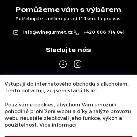
Pomůžeme vám s výběrem
Potřebujete s něčím poradit? Jsme tu pro vás!
info
@
winegurmet.cz
+420 606 714 041
Z
Vstupuji do internetového obchodu s alkoholem.
á
Tímto potvrzuji, že jsem starší 18 let.
Pro zákazníky
p
a
Používáme cookies, abychom Vám umožnili
O nás
Naši vinaři
Kontakty
Wineclub
Kariéra
B2B
pohodlné prohlížení webu a díky analýze provozu
t
Vinné zážitky
webu neustále zlepšovali jeho funkce, výkon a
Informace
í
použitelnost.
Více informací
Obchodní podmínky
Podmínky ochrany osobních údajů