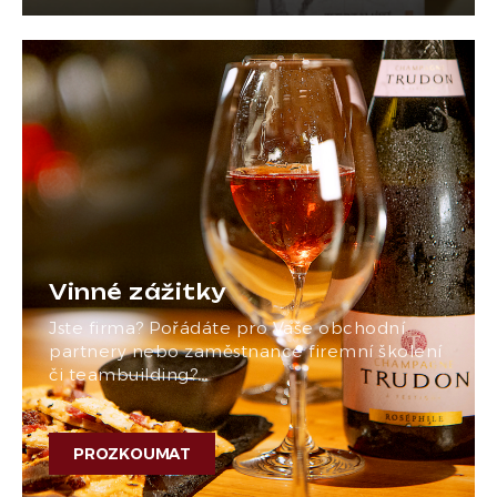
Vinné zážitky
Jste firma? Pořádáte pro Vaše obchodní
partnery nebo zaměstnance firemní školení
či teambuilding?…
PROZKOUMAT