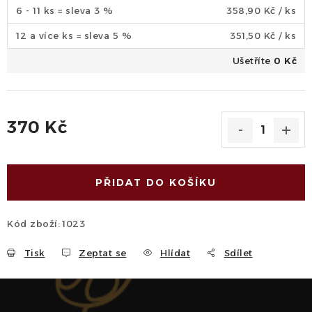
6 - 11 ks = sleva 3 %
358,90 Kč
/ ks
12 a více ks = sleva 5 %
351,50 Kč
/ ks
Ušetříte
0 Kč
370 Kč
Měrná cena:
PŘIDAT DO KOŠÍKU
Kód zboží:
1023
Tisk
Zeptat se
Hlídat
Sdílet