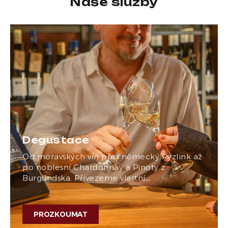
Naše služby
Degustace
Od moravských vín přes německý Ryzlink až
po noblesní Chardonnay a Pinoty z
Burgundska. Přivezeme vlastní…
PROZKOUMAT