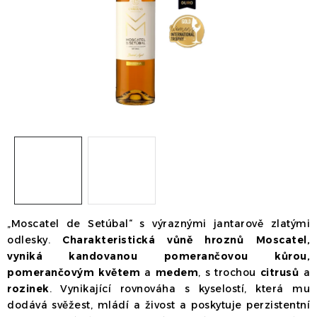
Dárek
Příslušenství
O nás
Naši vinaři
Kontakty
Wineclub
Kariéra
B2B
Vinné zážitky
„Moscatel de Setúbal“ s výraznými jantarově zlatými
odlesky.
Charakteristická vůně hroznů Moscatel,
vyniká kandovanou pomerančovou kůrou,
pomerančovým květem
a
medem
, s trochou
citrusů
a
rozinek
. Vynikající rovnováha s kyselostí, která mu
dodává svěžest, mládí a živost a poskytuje perzistentní