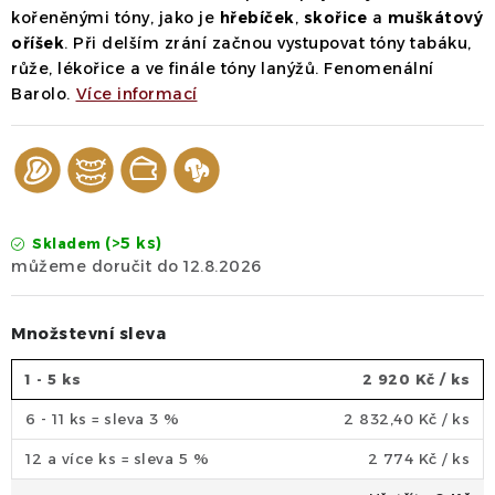
kořeněnými tóny, jako je
hřebíček
,
skořice
a
muškátový
oříšek
. Při delším zrání začnou vystupovat tóny tabáku,
růže, lékořice a ve finále tóny lanýžů. Fenomenální
Barolo.
Více informací
(>5 ks)
Skladem
12.8.2026
Množstevní sleva
1 - 5 ks
2 920 Kč
/ ks
6 - 11 ks = sleva 3 %
2 832,40 Kč
/ ks
12 a více ks = sleva 5 %
2 774 Kč
/ ks