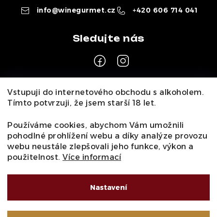
info
@
winegurmet.cz
+420 606 714 041
Z
Vstupuji do internetového obchodu s alkoholem.
á
Tímto potvrzuji, že jsem starší 18 let.
Pro zákazníky
p
a
Používáme cookies, abychom Vám umožnili
O nás
Naši vinaři
Kontakty
Wineclub
Kariéra
B2B
pohodlné prohlížení webu a díky analýze provozu
t
Vinné zážitky
webu neustále zlepšovali jeho funkce, výkon a
Informace
í
použitelnost.
Více informací
Obchodní podmínky
Podmínky ochrany osobních údajů
Moje objednávka
Nastavení