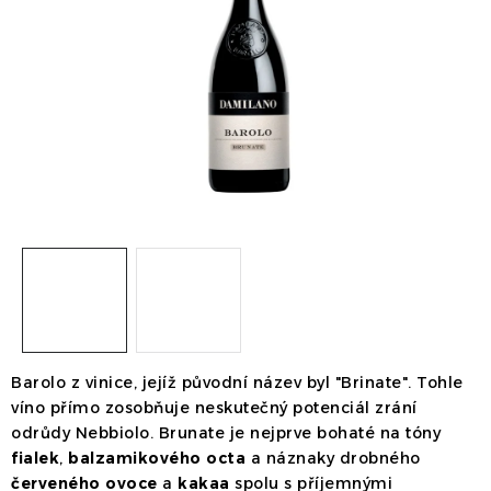
Dárek
Příslušenství
O nás
Naši vinaři
Kontakty
Wineclub
Kariéra
B2B
Vinné zážitky
Barolo z vinice, jejíž původní název byl "Brinate". Tohle
víno přímo zosobňuje neskutečný potenciál zrání
odrůdy Nebbiolo. Brunate je nejprve bohaté na tóny
fialek
,
balzamikového octa
a náznaky drobného
červeného ovoce
a
kakaa
spolu s příjemnými