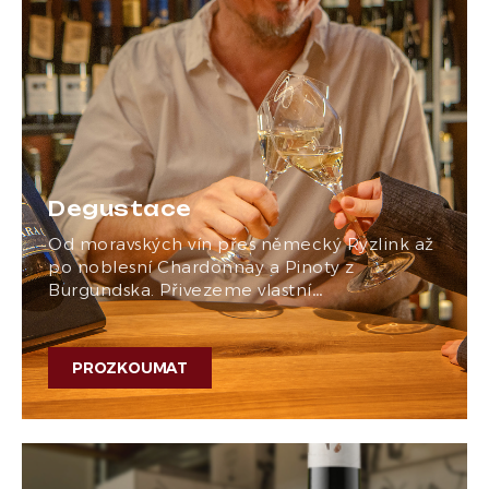
Degustace
Od moravských vín přes německý Ryzlink až
po noblesní Chardonnay a Pinoty z
Burgundska. Přivezeme vlastní…
PROZKOUMAT