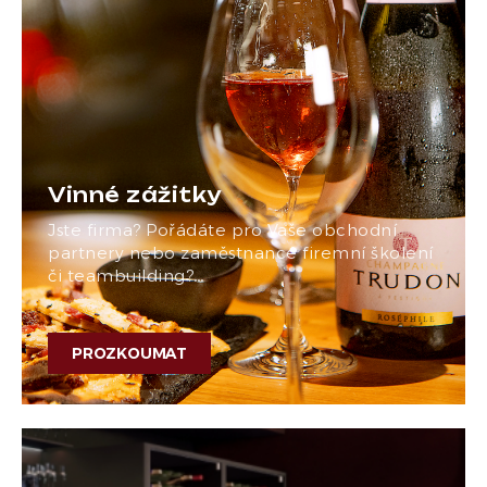
Vinné zážitky
Jste firma? Pořádáte pro Vaše obchodní
partnery nebo zaměstnance firemní školení
či teambuilding?…
PROZKOUMAT