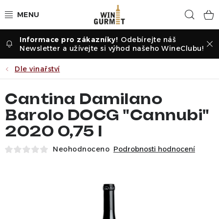
Přejít
Hled
na
obsah
Odebírejte náš
Vína dle druhu
Newsletter a užívejte si výhod našeho WineClubu!
Vína dle příležitosti
Dle vinařství
Dle vinařství
Cantina Damilano
Barolo DOCG "Cannubi"
Vína dle země
2020 0,75 l
Pochutiny
Neohodnoceno
Podrobnosti hodnocení
Degustační sady
Degustace