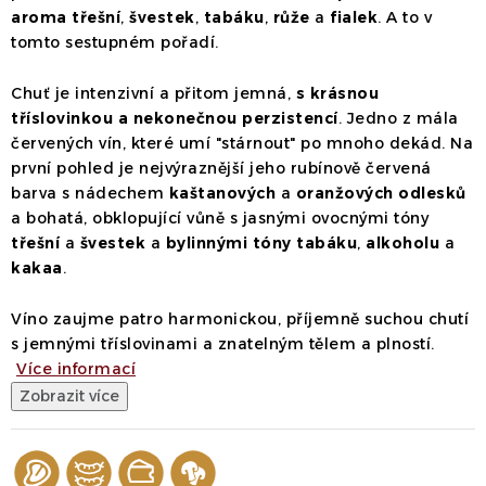
aroma
třešní
,
švestek
,
tabáku
,
růže
a
fialek
. A to v
tomto sestupném pořadí.
Chuť je intenzivní a přitom jemná,
s krásnou
tříslovinkou a nekonečnou perzistencí
. Jedno z mála
červených vín, které umí "stárnout" po mnoho dekád.
Na
první pohled je nejvýraznější jeho rubínově červená
barva s nádechem
kaštanových
a
oranžových
odlesků
a bohatá, obklopující vůně s jasnými ovocnými tóny
třešní
a
švestek
a
bylinnými tóny tabáku
,
alkoholu
a
kakaa
.
Víno zaujme patro harmonickou, příjemně suchou chutí
s jemnými tříslovinami a znatelným tělem a plností.
Více informací
Zobrazit více