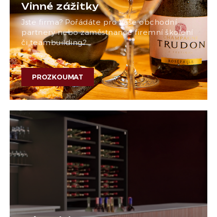
Vinné zážitky
Jste firma? Pořádáte pro Vaše obchodní
partnery nebo zaměstnance firemní školení
či teambuilding?…
PROZKOUMAT