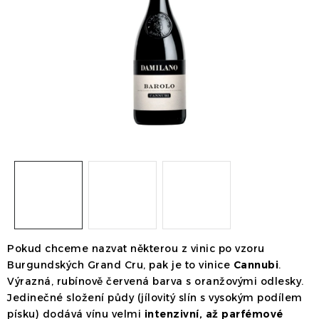
Dárek
Příslušenství
O nás
Naši vinaři
Kontakty
Wineclub
Kariéra
B2B
Vinné zážitky
Pokud chceme nazvat některou z vinic po vzoru
Burgundských Grand Cru, pak je to vinice
Cannubi
.
Výrazná, rubínově červená barva s oranžovými odlesky.
Jedinečné složení půdy (jílovitý slín s vysokým podílem
písku) dodává vínu velmi
intenzivní, až parfémové