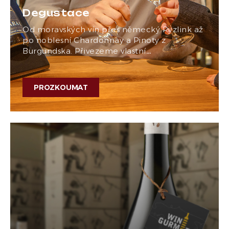
Degustace
Od moravských vín přes německý Ryzlink až
po noblesní Chardonnay a Pinoty z
Burgundska. Přivezeme vlastní…
PROZKOUMAT