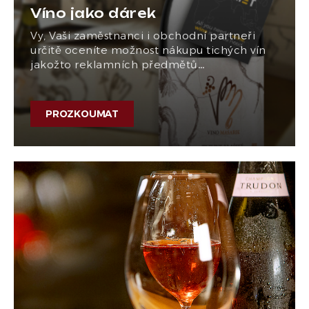
Víno jako dárek
Vy, Vaši zaměstnanci i obchodní partneři
určitě oceníte možnost nákupu tichých vín
jakožto reklamních předmětů…
PROZKOUMAT