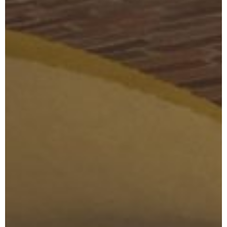
Dárek
Příslušenství
O nás
Naši vinaři
Kontakty
Wineclub
Kariéra
B2B
Vinné zážitky