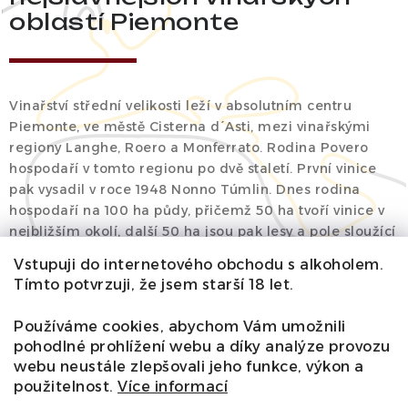
oblastí Piemonte
Vinařství střední velikosti leží v absolutním centru
Piemonte, ve městě Cisterna d´Asti, mezi vinařskými
regiony Langhe, Roero a Monferrato. Rodina Povero
hospodaří v tomto regionu po dvě staletí. První vinice
pak vysadil v roce 1948 Nonno Túmlin. Dnes rodina
hospodaří na 100 ha půdy, přičemž 50 ha tvoří vinice v
nejbližším okolí, další 50 ha jsou pak lesy a pole sloužící
k pěstování slunečnice a lískových oříšků. Rodina Povero
Vstupuji do internetového obchodu s alkoholem.
dále nakupuje hrozny z různých oblastí Piemonte a to
Tímto potvrzuji, že jsem starší 18 let.
včetně těch nejznámějších Barolo a Barbaresco.
Ochutnejte spolu s námi vína ze slavných odrůd Barbera
Používáme cookies, abychom Vám umožnili
či Nebiollo, slavné jemně perlivé Moscato d´Asti nebo
pohodlné prohlížení webu a díky analýze provozu
cuvée doplněné o Cabernet Sauvignon či Syrah. Byť větší
webu neustále zlepšovali jeho funkce, výkon a
vinařství, nás kvalitou svých vín přesvědčilo.
použitelnost.
Více informací