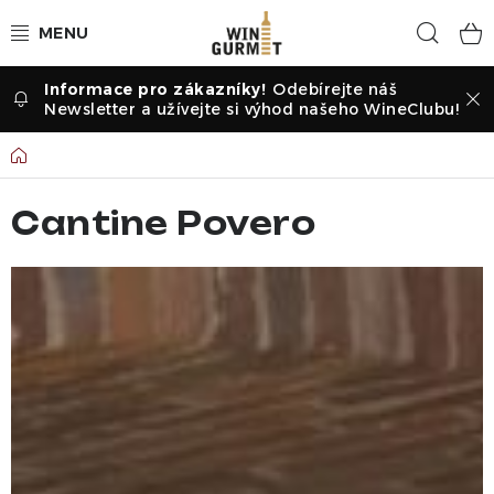
Přejít
Hled
na
obsah
Odebírejte náš
Vína dle druhu
Newsletter a užívejte si výhod našeho WineClubu!
Vína dle příležitosti
Domů
Dle vinařství
Cantine Povero
Vína dle země
Pochutiny
Degustační sady
Degustace