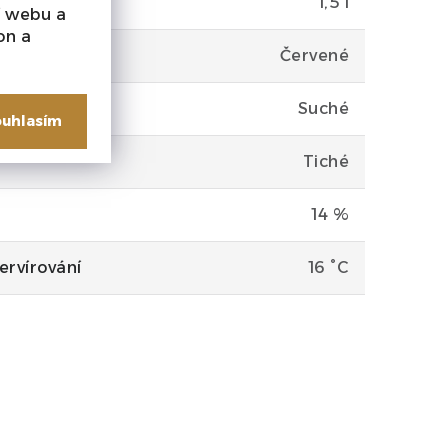
1,5 l
í webu a
on a
Červené
Suché
uhlasím
Tiché
14 %
ervírování
16 °C