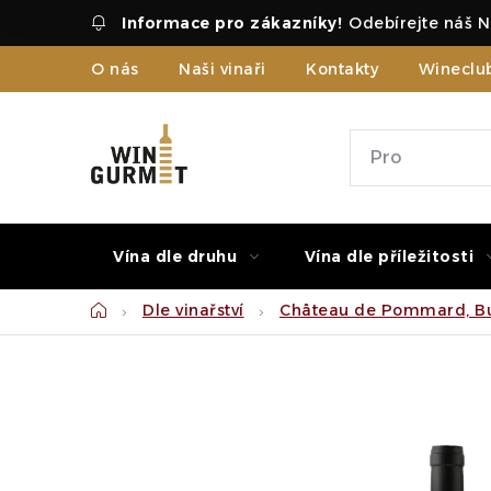
Přejít
Odebírejte náš N
na
obsah
O nás
Naši vinaři
Kontakty
Wineclu
Vína dle druhu
Vína dle příležitosti
Domů
Dle vinařství
Château de Pommard, Bu