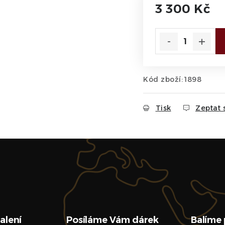
3 300 Kč
Měrná cena:
Kód zboží:
1898
Tisk
Zeptat 
alení
Posíláme Vám dárek
Balíme 