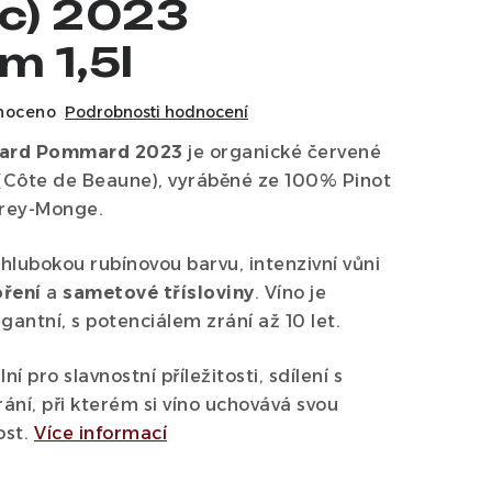
ic) 2023
 1,5l
noceno
Podrobnosti hodnocení
ard Pommard 2023
je organické červené
(Côte de Beaune), vyráběné ze 100% Pinot
Marey-Monge
.
hlubokou rubínovou barvu, intenzivní vůni
oření
a
sametové třísloviny
. Víno je
antní, s potenciálem zrání až 10 let.
ální pro slavnostní příležitosti, sdílení s
rání, při kterém si víno uchovává svou
ost.
Více informací