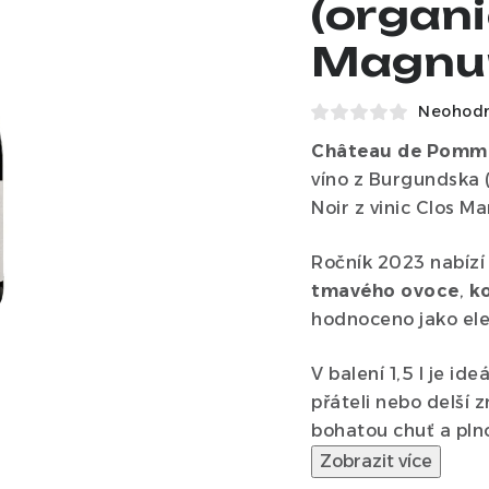
(organ
Magnum
Neohod
Château de Pomm
víno z Burgundska 
Noir z vinic Clos 
Ročník 2023 nabízí 
tmavého
ovoce
,
k
hodnoceno jako eleg
V balení 1,5 l je ide
přáteli nebo delší z
bohatou chuť a pln
Zobrazit více