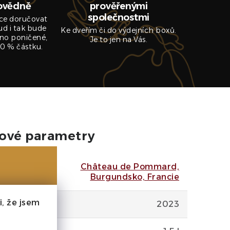
ovědně
prověřenými
společnostmi
ce doručovat
ud i tak bude
Ke dveřím či do výdejních boxů.
no poničené,
Je to jen na Vás.
0 % částku.
ové parametry
Château de Pommard,
e
Burgundsko, Francie
, že jsem
2023