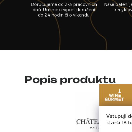
Doručujeme do 2-3 pracovních
Naše balení 
dnů. Umíme i expres doručení
recyklo
do 24 hodin či o víkendu
Popis produktu
Vstupuji d
starší 18 le