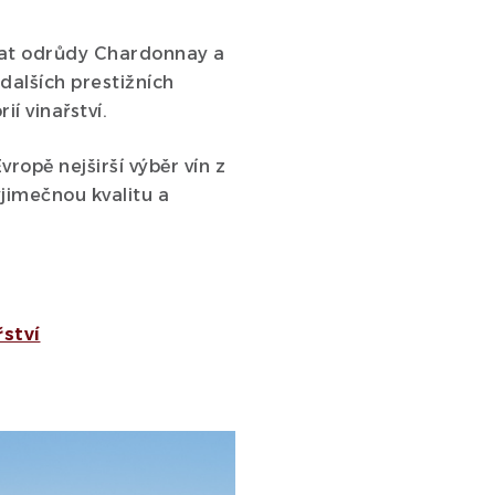
at odrůdy Chardonnay a
dalších prestižních
ií vinařství.
ropě nejširší výběr vín z
jimečnou kvalitu a
řství