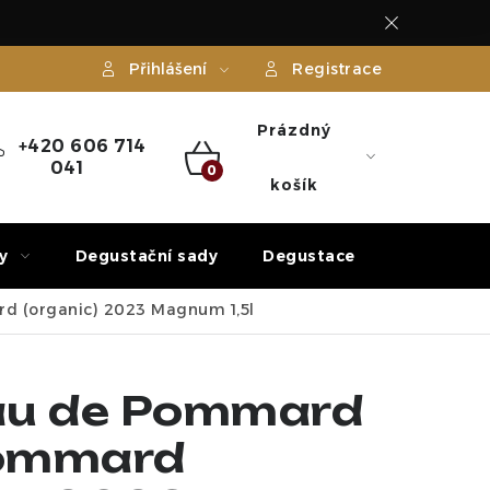
Přihlášení
Registrace
Prázdný
+420 606 714
041
NÁKUPNÍ
košík
KOŠÍK
y
Degustační sady
Degustace
Dárek
 (organic) 2023 Magnum 1,5l
au de Pommard
ommard