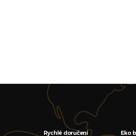
Rychlé doručení
Eko b