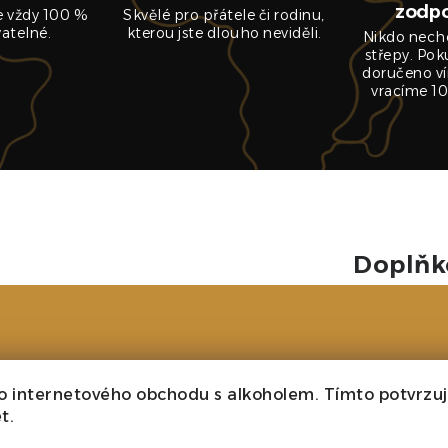
zodp
je vždy 100 %
Skvělé pro přátele či rodinu,
vatelné.
kterou jste dlouho neviděli.
Nikdo nech
střepy. Pok
doručeno ví
vracíme 10
Doplňk
Kategori
o internetového obchodu s alkoholem. Tímto potvrzuji
Ročník
t.