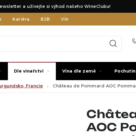
ewsletter a užívejte si výhod našeho WineClubu!
b
Kariéra
B2B
Vinné zážitky
Dle vinařství
Vína dle země
Pochutin
rgundsko, Francie
Château de Pommard AOC Pommard
Châte
AOC P