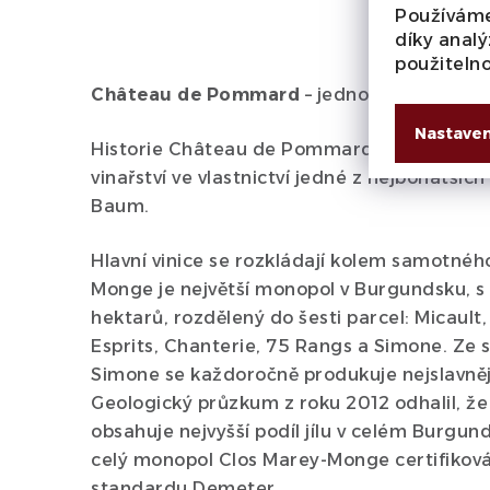
Používáme
díky analý
použiteln
Château de Pommard
– jedno z nejslavněj
Nastaven
Historie Château de Pommard začala psát r
vinařství ve vlastnictví jedné z nejbohatšíc
Baum.
Hlavní vinice se rozkládají kolem samotného
Monge je největší monopol v Burgundsku, s
hektarů, rozdělený do šesti parcel: Micault
Esprits, Chanterie, 75 Rangs a Simone. Ze 
Simone se každoročně produkuje nejslavnější
Geologický průzkum z roku 2012 odhalil, že
obsahuje nejvyšší podíl jílu v celém Burgun
celý monopol Clos Marey-Monge certifikov
standardu Demeter.