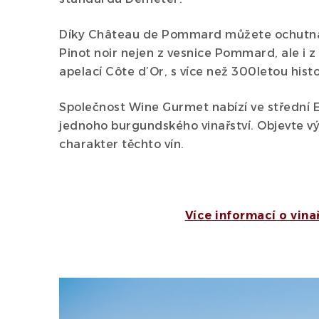
Díky Château de Pommard můžete ochutn
Pinot noir nejen z vesnice Pommard, ale i z 
apelací Côte d’Or, s více než 300letou histor
Společnost Wine Gurmet nabízí ve střední Ev
jednoho burgundského vinařství. Objevte vý
charakter těchto vín.
Více informací o vina