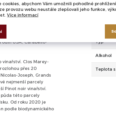
Velikost
 cookies, abychom Vám umožnili pohodlné prohlížen
ze provozu webu neustále zlepšovali jeho funkce, výk
Barva
ost.
Více informací
ších vinařství Burgundska
Cukr
So
í
oku 1726. Dnes je
Typ
h rodin USA, Carabello-
Alkohol
 vinařství. Clos Marey-
 rozlohou přes 20
Teplota s
, Nicolas-Joseph, Grands
své nejmenší parcely
 Pinot noir vinařství.
 půda této parcely
dsku. Od roku 2020 je
án podle biodynamického