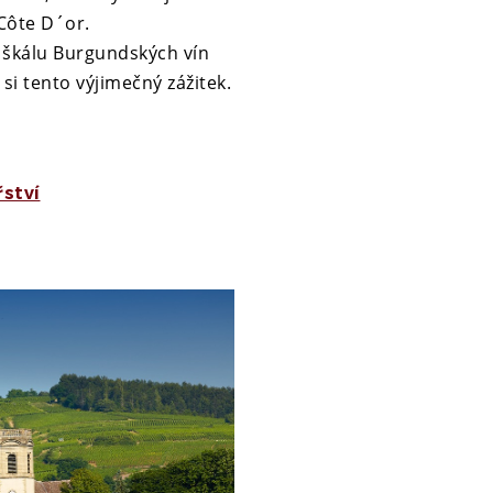
 Côte D´or.
 škálu Burgundských vín
 si tento výjimečný zážitek.
řství