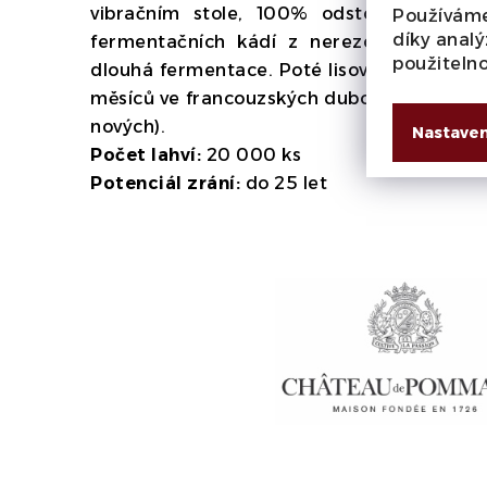
vibračním stole, 100% odstopkováno, g
Používáme
díky analý
fermentačních kádí z nerezové oceli. Ná
použiteln
dlouhá fermentace. Poté lisování pneumat
měsíců ve francouzských dubových sudech
nových).
Nastaven
Počet lahví:
20 000 ks
Potenciál zrání:
do 25 let