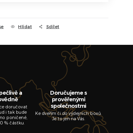
se
Hlídat
Sdílet
pečlivě a
Doručujeme s
ovědně
prověřenými
společnostmi
ce doručovat
ud i tak bude
Ke dveřím či do výdejních boxů.
no poničené,
Je to jen na Vás.
0 % částku.