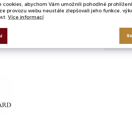
ravitačně přemístěny do
 cookies, abychom Vám umožnili pohodlné prohlížen
ze provozu webu neustále zlepšovali jeho funkce, výk
Typ
sledovala několik týdnů
ost.
Více informací
ickým lisem. Následně 22
Alkohol
 po dobu 18 měsíců (40 %
So
í
Teplota s