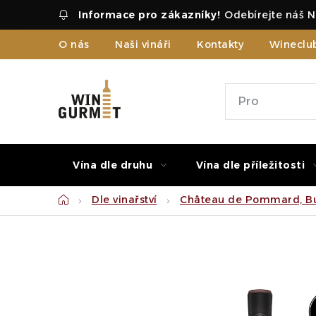
Přejít
Odebírejte náš N
na
obsah
O nás
Naši vináři
Kontakty
Wineclu
Vína dle druhu
Vína dle příležitosti
Domů
Dle vinařství
Château de Pommard, Bu