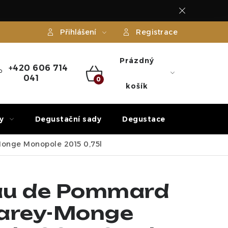
Přihlášení
Registrace
Prázdný
+420 606 714
041
NÁKUPNÍ
košík
KOŠÍK
y
Degustační sady
Degustace
Dárek
onge Monopole 2015 0,75l
au de Pommard
arey-Monge