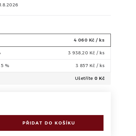
11.8.2026
4 060 Kč
/ ks
%
3 938,20 Kč
/ ks
a 5 %
3 857 Kč
/ ks
Ušetříte
0 Kč
PŘIDAT DO KOŠÍKU