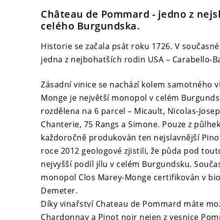
Château de Pommard -
jedno z nejs
celého Burgundska.
Historie se začala psát roku 1726. V současné c
jedna z nejbohatších rodin USA – Carabello-
Zásadní vinice se nachází kolem samotného vi
Monge je největší monopol v celém Burgundsku
rozdělena na 6 parcel – Micault, Nicolas-Jose
Chanterie, 75 Rangs a Simone. Pouze z půlhek
každoročně produkován ten nejslavnější Pinot 
roce 2012 geologové zjistili, že půda pod tou
nejvyšší podíl jílu v celém Burgundsku. Souča
monopol Clos Marey-Monge certifikován v b
Demeter.
Díky vinařství Chateau de Pommard máte mo
Chardonnay a Pinot noir nejen z vesnice Pomma