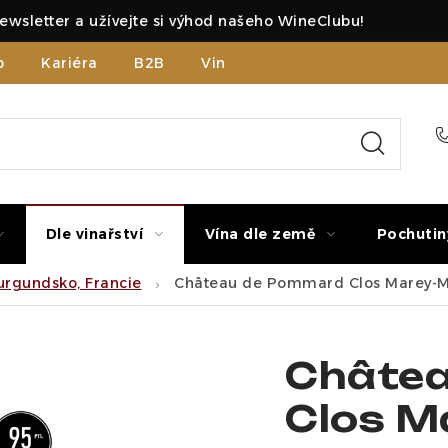
ewsletter a užívejte si výhod našeho WineClubu!
b
Kariéra
B2B
Vinné zážitky
Dle vinařství
Vína dle země
Pochutin
rgundsko, Francie
Château de Pommard Clos Marey-M
Châte
Clos M