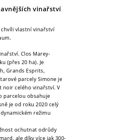
lavnějších vinařství
hvíli vlastní vinařství
Baum.
nařství. Clos Marey-
 (přes 20 ha). Je
ph, Grands Esprits,
tarové parcely Simone je
noir celého vinařství. V
to parcelou obsahuje
sně je od roku 2020 celý
iodynamickém režimu
žnost ochutnat odrůdy
rd, ale díky více jak 300-