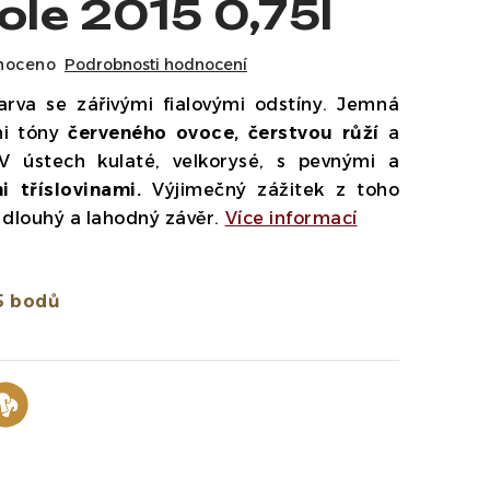
le 2015 0,75l
noceno
Podrobnosti hodnocení
arva se zářivými fialovými odstíny. Jemná
mi tóny
červeného ovoce, čerstvou růží
a
 V ústech kulaté, velkorysé, s pevnými a
 tříslovinami.
Výjimečný zážitek z toho
 dlouhý a lahodný závěr.
Více informací
5 bodů