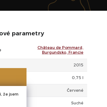
ové parametry
Château de Pommard,
e
Burgundsko, Francie
2015
0,75 l
Červené
, že jsem
Suché