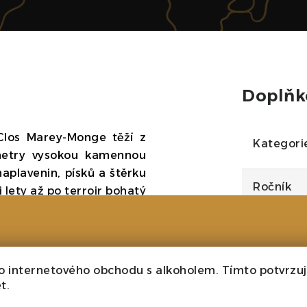
Doplňk
Clos Marey-Monge těží z
Kategori
metry vysokou kamennou
naplavenin, písků a štěrku
Ročník
 lety až po terroir bohatý
áří hluboké, elegantní a
Velikost
Barva
o internetového obchodu s alkoholem. Tímto potvrzuji
t.
Cukr
zny, ručně tříděné na