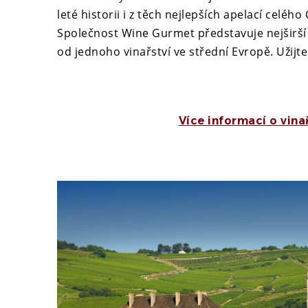
leté historii i z těch nejlepších apelací celého
Společnost Wine Gurmet představuje nejširší
od jednoho vinařství ve střední Evropě. Užijte
Více informací o vina