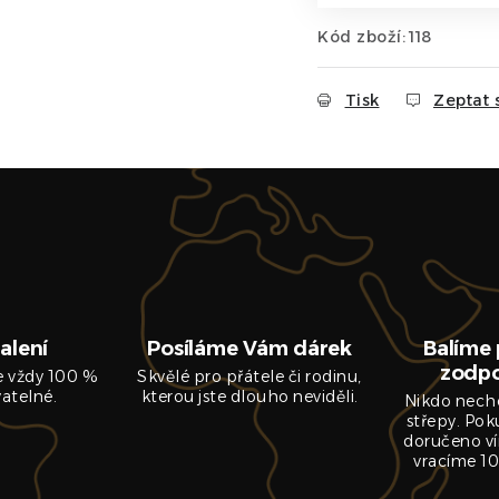
Kód zboží:
118
Tisk
Zeptat 
alení
Posíláme Vám dárek
Balíme 
zodp
je vždy 100 %
Skvělé pro přátele či rodinu,
vatelné.
kterou jste dlouho neviděli.
Nikdo nech
střepy. Pok
doručeno ví
vracíme 10