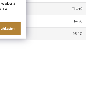
í webu a
on a
Tiché
14 %
uhlasím
ervírování
16 °C