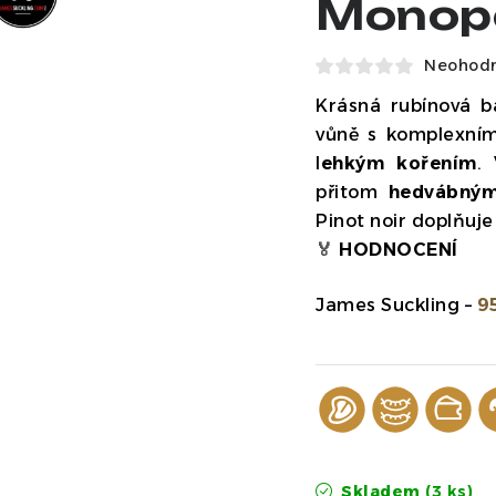
Monopo
Neohod
Krásná rubínová b
vůně s komplexní
l
ehkým kořením
.
přitom
hedvábnými
Pinot noir doplňuje
🏅
HODNOCENÍ
James Suckling –
9
Skladem
(3 ks)