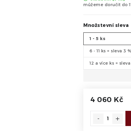
Množstevní sleva
1 - 5 ks
6 - 11 ks = sleva 3 
12 a více ks = slev
4 060 Kč
Měrná cena: