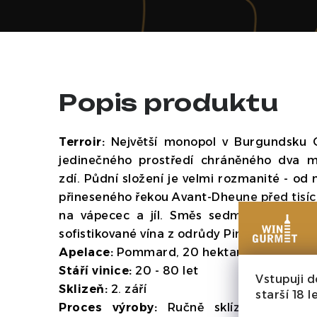
Popis produktu
Terroir:
Největší monopol v Burgundsku 
jedinečného prostředí chráněného dva 
zdí. Půdní složení je velmi rozmanité - od 
přineseného řekou Avant-Dheune před tisíci
na vápecec a jíl. Směs sedmi cuvée vytv
sofistikované vína z odrůdy Pinot Noir.
Apelace:
Pommard, 20 hektarů
Stáří vinice:
20 - 80 let
Vstupuji d
Sklizeň:
2. září
starší 18 le
Proces výroby:
Ručně sklízené bio hro