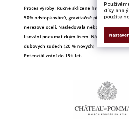
Používáme
Proces výroby:
Ručně sklízené hrozny, ručně tří
díky analý
použiteln
50% odstopkován0, gravitačně přemístěny do f
nerezové oceli. Následovala několik týdnů dlo
Nastaven
lisování pneumatickým lisem. Následně 16 měs
dubových sudech (20 % nových)
Potenciál zrání do 15ti let.