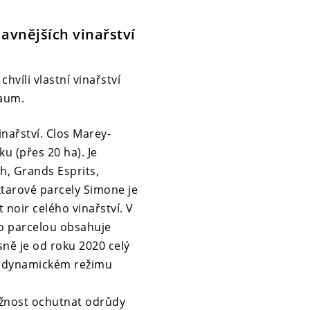
lavnějších vinařství
hvíli vlastní vinařství
Baum.
nařství. Clos Marey-
 (přes 20 ha). Je
ph, Grands Esprits,
tarové parcely Simone je
noir celého vinařství. V
to parcelou obsahuje
sně je od roku 2020 celý
iodynamickém režimu
žnost ochutnat odrůdy