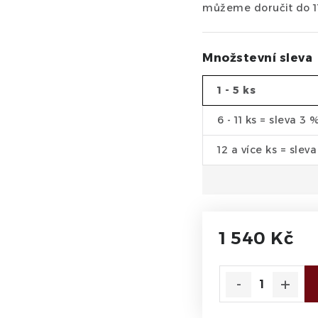
Množstevní sleva
1 - 5 ks
6 - 11 ks = sleva 3 
12 a více ks = slev
1 540 Kč
Měrná cena: