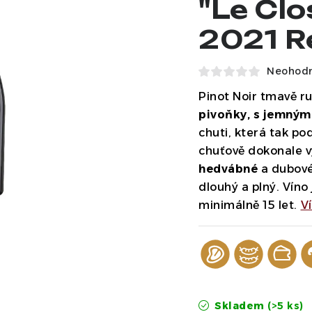
"Le Clo
2021 R
Neohod
Pinot Noir tmavě r
pivoňky, s jemným
chuti, která tak p
chuťově dokonale v
hedvábné
a dubové 
dlouhý a plný. Víno
minimálně 15 let.
V
Skladem
(>5 ks)