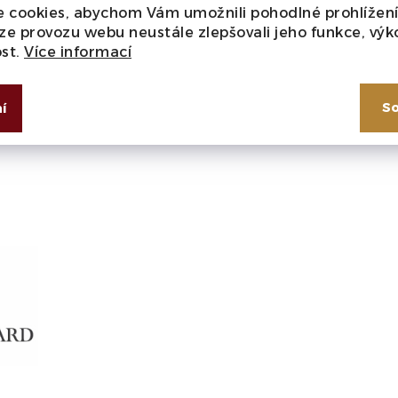
 cookies, abychom Vám umožnili pohodlné prohlížen
děné na vibračním stole,
Typ
ze provozu webu neustále zlepšovali jeho funkce, výk
ost.
Více informací
ermentačních kádí z
uhá fermentace. Poté
So
í
íců ve francouzských