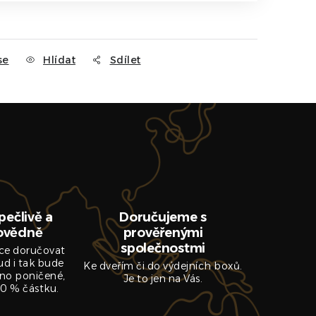
se
Hlídat
Sdílet
pečlivě a
Doručujeme s
ovědně
prověřenými
společnostmi
ce doručovat
ud i tak bude
Ke dveřím či do výdejních boxů.
no poničené,
Je to jen na Vás.
0 % částku.