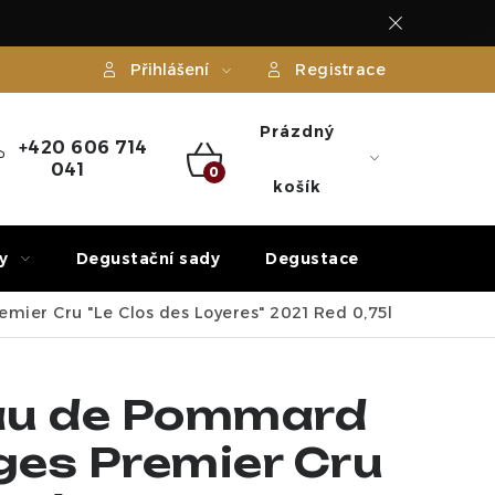
Přihlášení
Registrace
Prázdný
+420 606 714
041
NÁKUPNÍ
košík
KOŠÍK
y
Degustační sady
Degustace
Dárek
er Cru "Le Clos des Loyeres" 2021 Red 0,75l
au de Pommard
es Premier Cru