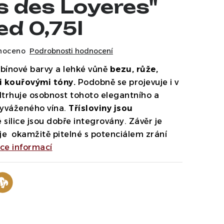
s des Loyeres"
ed 0,75l
noceno
Podrobnosti hodnocení
ubínové barvy a lehké vůně
bezu, růže,
i kouřovými tóny.
Podobně se projevuje i v
odtrhuje osobnost tohoto elegantního a
yváženého vína.
Třísloviny jsou
silice jsou dobře integrovány. Závěr je
 je okamžitě pitelné s potenciálem zrání
íce informací