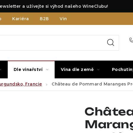
ewsletter a užívejte si výhod našeho WineClubu!
b
Kariéra
B2B
Vinné zážitky
Dle vinařství
Vína dle země
Pochutin
rgundsko, Francie
Château de Pommard Maranges Premi
Châte
Marang