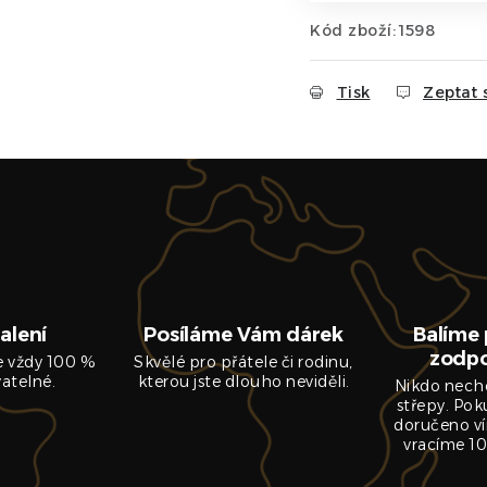
Kód zboží:
1598
Tisk
Zeptat 
alení
Posíláme Vám dárek
Balíme 
zodp
je vždy 100 %
Skvělé pro přátele či rodinu,
vatelné.
kterou jste dlouho neviděli.
Nikdo nech
střepy. Pok
doručeno ví
vracíme 10