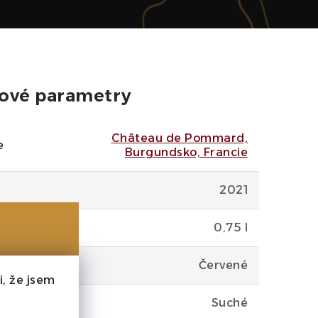
ové parametry
Château de Pommard,
e
Burgundsko, Francie
2021
0,75 l
Červené
, že jsem
Suché