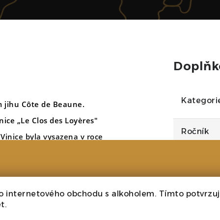
Doplňk
Kategori
 jihu Côte de Beaune.
inice „Le Clos des Loyères"
Ročník
 Vinice byla vysazena v roce
Cheilly lès-Maranges,
Velikost
a nachází se zde sedm
Barva
o internetového obchodu s alkoholem. Tímto potvrzuji
t.
Cukr