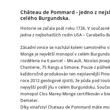
Château de Pommard -
jedno z nejs
celého Burgundska.
Historie se začala psát roku 1726. V současné c
jedna z nejbohatších rodin USA – Carabello-
Zásadní vinice se nachází kolem samotného vi
Monge je největší monopol v celém Burgundsku
rozdělena na 6 parcel – Micault, Nicolas-Jose
Chanterie, 75 Rangs a Simone. Pouze z půlhek
každoročně produkován ten nejslavnější Pinot 
roce 2012 geologové zjistili, že půda pod tou
nejvyšší podíl jílu v celém Burgundsku. Souča
monopol Clos Marey-Monge certifikován v b
Demeter.
Díky vinařství Chateau de Pommard máte mo