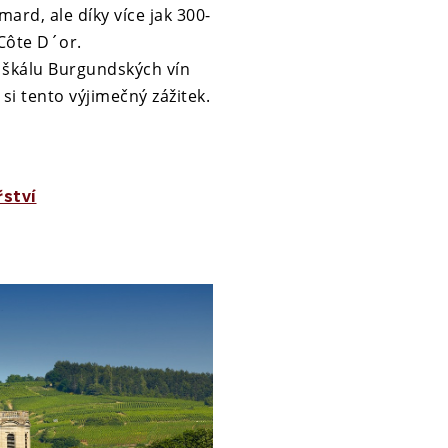
rd, ale díky více jak 300-
 Côte D´or.
 škálu Burgundských vín
 si tento výjimečný zážitek.
řství