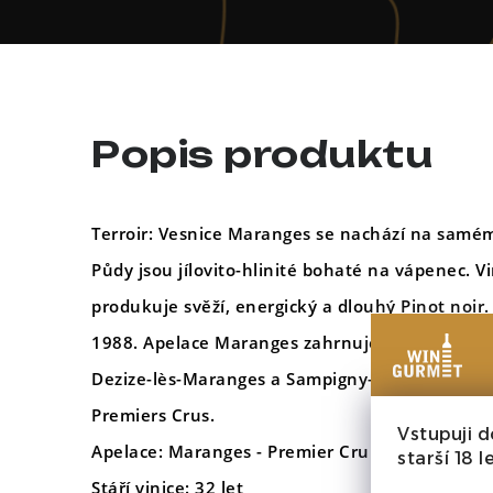
Popis produktu
Terroir:
Vesnice Maranges se
nachází na samém
Půdy jsou jílovito-hlinité bohaté na vápenec. V
produkuje svěží, energický a dlouhý Pinot noir.
1988. Apelace Maranges zahrnuje tři vesnice – 
Dezize-lès-Maranges a Sampigny-lès Maranges 
Premiers Crus.
Vstupuji d
Apelace:
Maranges - Premier Cru
starší 18 le
Stáří vinice:
32 let