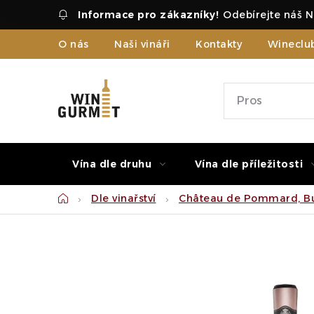
Přejít
Odebírejte náš N
na
obsah
O nás
Naši vináři
Kontakty
Wineclu
Vína dle druhu
Vína dle příležitosti
Domů
Dle vinařství
Château de Pommard, Bu