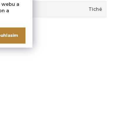
í webu a
Tiché
on a
uhlasím