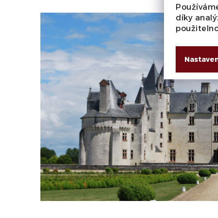
Používáme
díky analý
použiteln
Nastaven