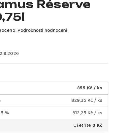
amus Réserve
,75l
noceno
Podrobnosti hodnocení
12.8.2026
855 Kč
/ ks
%
829,35 Kč
/ ks
a 5 %
812,25 Kč
/ ks
Ušetříte
0 Kč