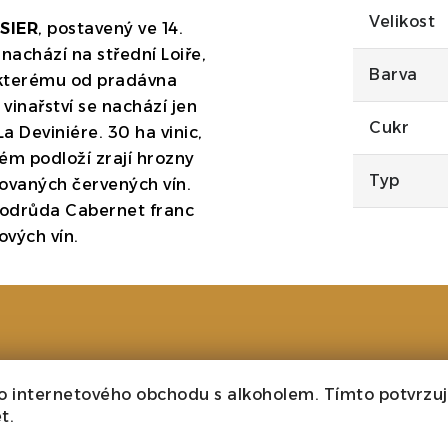
Velikost
SIER
, postavený ve 14.
 nachází na střední Loiře,
Barva
 kterému od pradávna
inařství se nachází jen
Cukr
a Deviniére. 30 ha vinic,
ém podloží zrají hrozny
Typ
ovaných červených vín.
e odrůda Cabernet franc
ových vín.
řství
o internetového obchodu s alkoholem. Tímto potvrzuji
t.