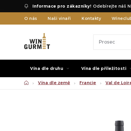
Přejít
Odebírejte náš N
na
obsah
O nás
Naši vinaři
Kontakty
Wineclu
Vína dle druhu
Vína dle příležitosti
Domů
Vína dle země
Francie
Val de Loir