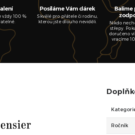
alení
Posíláme Vám dárek
Balíme 
zodp
je vždy 100 %
Skvělé pro přátele či rodinu,
vatelné.
kterou jste dlouho neviděli.
Nikdo nech
střepy. Pok
doručeno ví
vracíme 10
Doplňk
Kategori
Ročník