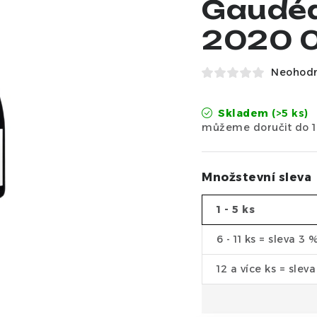
Gaudé
2020 0
Neohod
Skladem
(>5 ks)
Množstevní sleva
1 - 5 ks
6 - 11 ks = sleva 3 
12 a více ks = slev