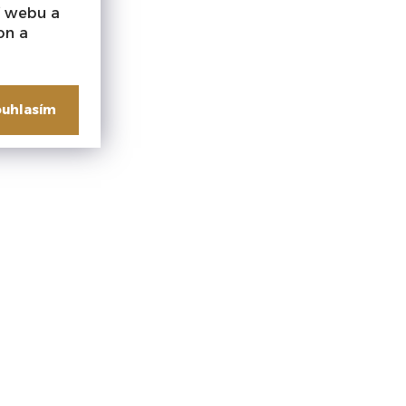
í webu a
on a
uhlasím