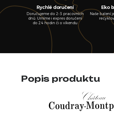
Rychlé doručení
Eko b
Doručujeme do 2-3 pracovních
Naše balení 
dnů. Umíme i expres doručení
recyklo
do 24 hodin či o víkendu
Popis produktu