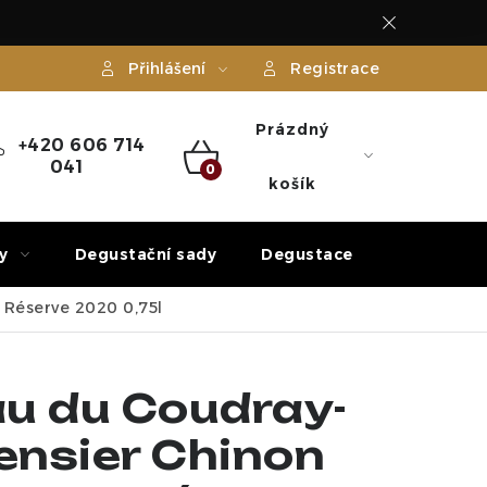
Přihlášení
Registrace
Prázdný
+420 606 714
041
NÁKUPNÍ
košík
KOŠÍK
y
Degustační sady
Degustace
Dárek
Réserve 2020 0,75l
u du Coudray-
nsier Chinon