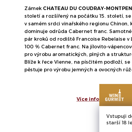
Zámek
CHATEAU DU COUDRAY-MONTPEN
století a rozšířený na počátku 15. století, se
v samém srdci vinařského regionu Chinon,
dominuje odrůda Cabernet franc. Samotné v
pár kroků od rodiště Francoise Rebelaise v L
100 % Cabernet franc. Na jílovito-vápencov
pro výrobu aromatických, plných a struktur
Blíže k řece Vienne, na písčitém podloží, s
pěstuje pro výrobu jemných a ovocných růž
Více informací o vina
Vstupuji d
starší 18 le