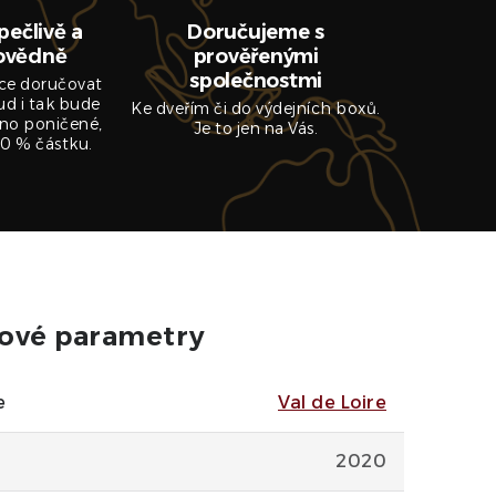
pečlivě a
Doručujeme s
ovědně
prověřenými
společnostmi
ce doručovat
ud i tak bude
Ke dveřím či do výdejních boxů.
no poničené,
Je to jen na Vás.
0 % částku.
ové parametry
e
Val de Loire
2020