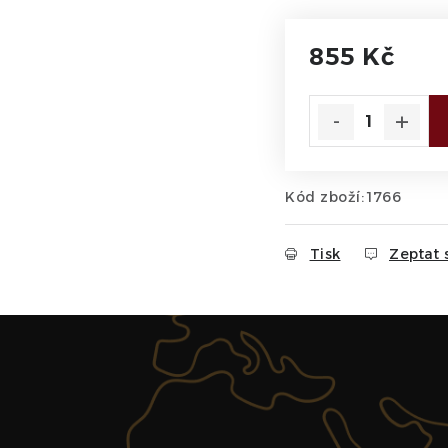
855 Kč
Měrná cena:
Kód zboží:
1766
Tisk
Zeptat 