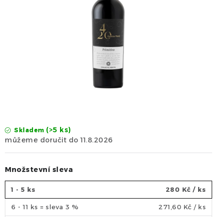
Dárek
Příslušenství
O nás
Naši vináři
Kontakty
Wineclub
Kariéra
B2B
Vinné zážitky
(>5 ks)
Skladem
11.8.2026
Množstevní sleva
1 - 5 ks
280 Kč
/ ks
6 - 11 ks = sleva 3 %
271,60 Kč
/ ks