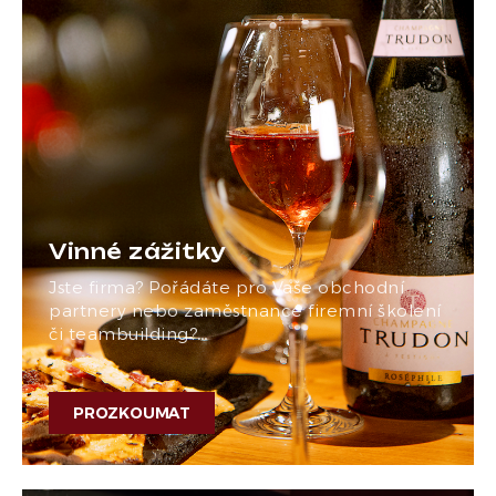
Vinné zážitky
Jste firma? Pořádáte pro Vaše obchodní
partnery nebo zaměstnance firemní školení
či teambuilding?…
PROZKOUMAT