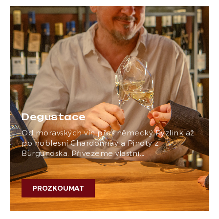
Degustace
Od moravských vín přes německý Ryzlink až
po noblesní Chardonnay a Pinoty z
Burgundska. Přivezeme vlastní…
PROZKOUMAT