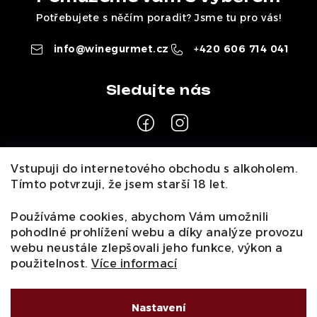
Potřebujete s něčím poradit? Jsme tu pro vás!
info
@
winegurmet.cz
+420 606 714 041
Z
Vstupuji do internetového obchodu s alkoholem.
á
Tímto potvrzuji, že jsem starší 18 let.
Pro zákazníky
p
a
Používáme cookies, abychom Vám umožnili
O nás
Naši vináři
Kontakty
Wineclub
Kariéra
B2B
pohodlné prohlížení webu a díky analýze provozu
t
Vinné zážitky
webu neustále zlepšovali jeho funkce, výkon a
Informace
í
použitelnost.
Více informací
Obchodní podmínky
Podmínky ochrany osobních údajů
Moje objednávka
Nastavení