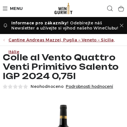
Přejít
Hled
na
obsah
Odebírejte náš
Vína dle druhu
Newsletter a užívejte si výhod našeho WineClubu!
Vína dle příležitosti
Cantine Andreas Mazzei, Puglia – Veneto – Sicilia,
Itálie
Dle vinařství
Colle al Vento Quattro
Venti Primitivo Salento
Vína dle země
IGP 2024 0,75l
Pochutiny
Neohodnoceno
Podrobnosti hodnocení
Degustační sady
Degustace