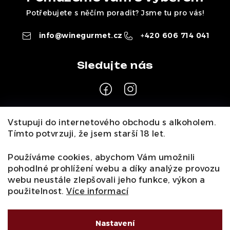
Potřebujete s něčím poradit? Jsme tu pro vás!
info
@
winegurmet.cz
+420 606 714 041
Z
Vstupuji do internetového obchodu s alkoholem.
á
Tímto potvrzuji, že jsem starší 18 let.
Pro zákazníky
p
a
Používáme cookies, abychom Vám umožnili
O nás
Naši vinaři
Kontakty
Wineclub
Kariéra
B2B
pohodlné prohlížení webu a díky analýze provozu
t
Vinné zážitky
webu neustále zlepšovali jeho funkce, výkon a
Informace
í
použitelnost.
Více informací
Obchodní podmínky
Podmínky ochrany osobních údajů
Moje objednávka
Nastavení