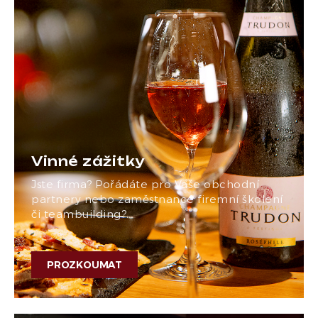
Vinné zážitky
Jste firma? Pořádáte pro Vaše obchodní
partnery nebo zaměstnance firemní školení
či teambuilding?…
PROZKOUMAT