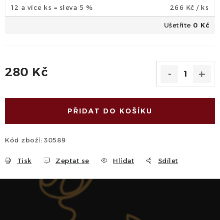
12 a více ks = sleva 5 %
266 Kč
/ ks
Ušetříte
0 Kč
280 Kč
Měrná cena:
PŘIDAT DO KOŠÍKU
Kód zboží:
30589
Tisk
Zeptat se
Hlídat
Sdílet