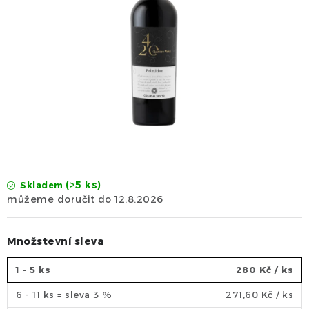
Dárek
Příslušenství
O nás
Naši vinaři
Kontakty
Wineclub
Kariéra
B2B
Vinné zážitky
(>5 ks)
Skladem
12.8.2026
Množstevní sleva
1 - 5 ks
280 Kč
/ ks
6 - 11 ks = sleva 3 %
271,60 Kč
/ ks