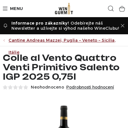
Přejít
Hled
na
obsah
Odebírejte náš
Vína dle druhu
Newsletter a užívejte si výhod našeho WineClubu!
Vína dle příležitosti
Cantine Andreas Mazzei, Puglia – Veneto – Sicilia,
Itálie
Dle vinařství
Colle al Vento Quattro
Venti Primitivo Salento
Vína dle země
IGP 2025 0,75l
Pochutiny
Neohodnoceno
Podrobnosti hodnocení
Degustační sady
Degustace