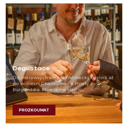
Degustace
Od moravských vín přes německý Ryzlink až
po noblesní Chardonnay a Pinoty z
Burgundska. Přivezeme vlastní…
PROZKOUMAT