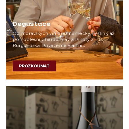
Degustace
Od moravských vín přes německý Ryzlink až
po noblesní Chardonnay a Pinoty z
Burgundska. Přivezeme vlastní…
PROZKOUMAT