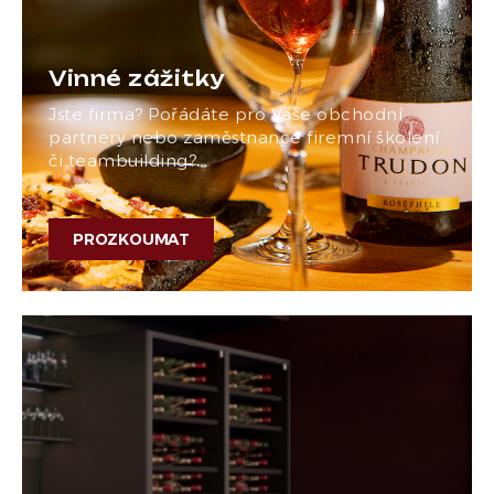
Vinné zážitky
Jste firma? Pořádáte pro Vaše obchodní
partnery nebo zaměstnance firemní školení
či teambuilding?…
PROZKOUMAT