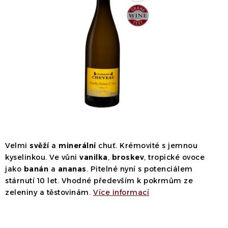
Dárek
Příslušenství
O nás
Naši vináři
Kontakty
Wineclub
Kariéra
B2B
Vinné zážitky
Velmi
svěží
a
minerální
chuť. Krémovité s jemnou
kyselinkou. Ve vůni
vanilka
,
broskev
, tropické ovoce
jako
banán
a
ananas
. Pitelné nyní s potenciálem
stárnutí 10 let. Vhodné především k pokrmům ze
zeleniny a těstovinám.
Více informací