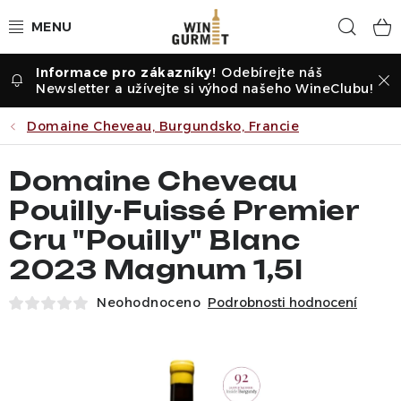
Přejít
Hled
na
obsah
Odebírejte náš
Vína dle druhu
Newsletter a užívejte si výhod našeho WineClubu!
Vína dle příležitosti
Domaine Cheveau, Burgundsko, Francie
Dle vinařství
Domaine Cheveau
Pouilly-Fuissé Premier
Vína dle země
Cru "Pouilly" Blanc
2023 Magnum 1,5l
Pochutiny
Neohodnoceno
Podrobnosti hodnocení
Degustační sady
Degustace