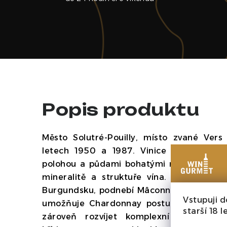
Popis produktu
Město Solutré-Pouilly, místo zvané Vers
letech 1950 a 1987. Vinice "Vers Cras"
polohou a půdami bohatými na vápenec, kt
mineralitě a struktuře vína. Nachází se v
Burgundsku, podnebí Mâconnais s teplými
Vstupuji d
umožňuje Chardonnay postupně dozrát, z
starší 18 le
zároveň rozvíjet komplexní chutě. Vá