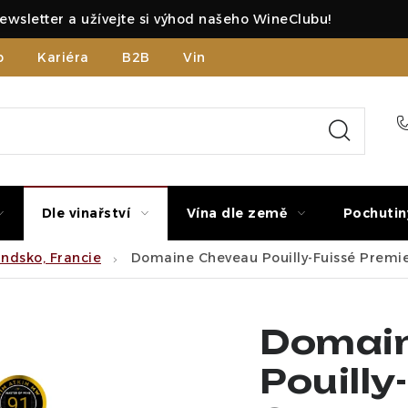
ewsletter a užívejte si výhod našeho WineClubu!
b
Kariéra
B2B
Vinné zážitky
Dle vinařství
Vína dle země
Pochutin
ndsko, Francie
Domaine Cheveau Pouilly-Fuissé Premier
Domai
Pouilly