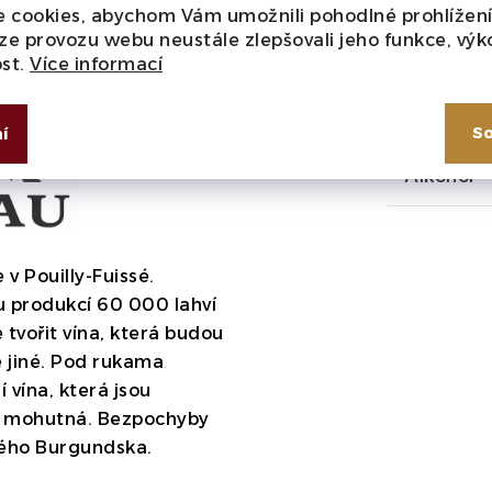
Barva
uje terroirový charakter
 cookies, abychom Vám umožnili pohodlné prohlížen
efiltrované víno.
Po dobu
ze provozu webu neustále zlepšovali jeho funkce, výk
Cukr
ech, následně 12 měsíců v
ost.
Více informací
Typ
So
í
Alkohol
e v Pouilly-Fuissé.
u produkcí 60 000 lahví
 tvořit vína, která budou
e jiné. Pod rukama
í vína, která jsou
 a mohutná. Bezpochyby
lého Burgundska.