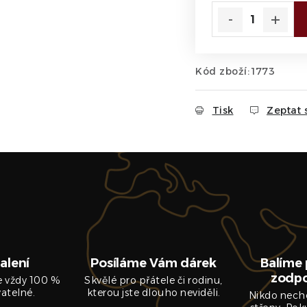
Kód zboží:
1773
Tisk
Zeptat 
alení
Posíláme Vám dárek
Balíme 
zodp
je vždy 100 %
Skvělé pro přátele či rodinu,
vatelné.
kterou jste dlouho neviděli.
Nikdo nech