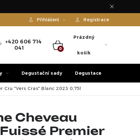
Přihlášení
Registrace
Prázdný
+420 606 714
041
NÁKUPNÍ
košík
KOŠÍK
y
Degustační sady
Degustace
Dárek
 Cru "Vers Cras" Blanc 2023 0,75l
ne Cheveau
-Fuissé Premier