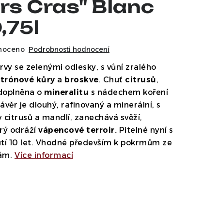
rs Cras" Blanc
,75l
noceno
Podrobnosti hodnocení
arvy se zelenými odlesky, s vůní zralého
itrónové kůry
a
broskve
. Chuť
citrusů
,
doplněna o
mineralitu
s nádechem koření
ávěr je dlouhý, rafinovaný a minerální, s
y citrusů a mandlí, zanechává svěží,
rý odráží
vápencové terroir.
Pitelné nyní s
tí 10 let. Vhodné především k pokrmům ze
ám.
Více informací