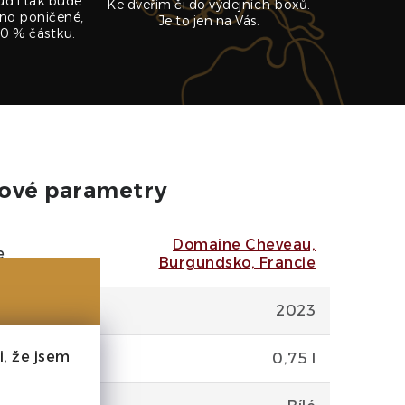
ud i tak bude
Ke dveřím či do výdejních boxů.
no poničené,
Je to jen na Vás.
0 % částku.
ové parametry
Domaine Cheveau,
e
Burgundsko, Francie
2023
, že jsem
0,75 l