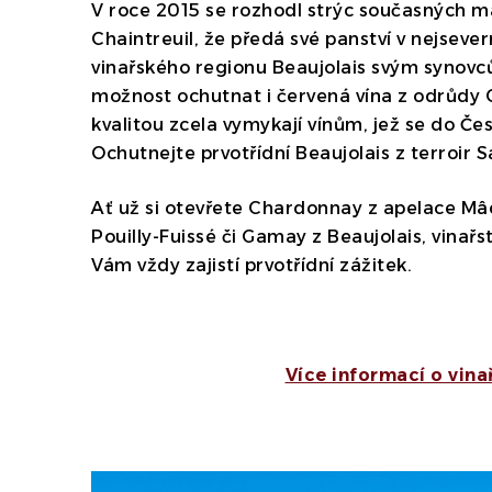
V roce 2015 se rozhodl strýc současných m
Chaintreuil, že předá své panství v nejsever
vinařského regionu Beaujolais svým syno
možnost ochutnat i červená vína z odrůdy 
kvalitou zcela vymykají vínům, jež se do Čes
Ochutnejte prvotřídní Beaujolais z terroir 
Ať už si otevřete Chardonnay z apelace Mâ
Pouilly-Fuissé či Gamay z Beaujolais, vina
Vám vždy zajistí prvotřídní zážitek.
Více informací o vina