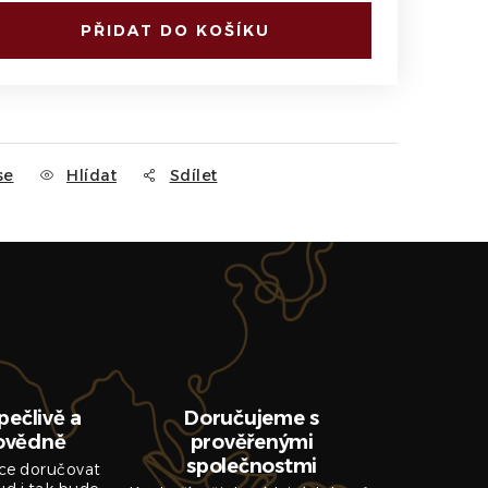
PŘIDAT DO KOŠÍKU
se
Hlídat
Sdílet
pečlivě a
Doručujeme s
ovědně
prověřenými
společnostmi
ce doručovat