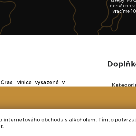
střepy. Pok
doručeno ví
vracíme 10
Doplňk
 Cras, vinice vysazené v
Kategori
 se vyznačuje vyvýšenou
eré přispívají k výrazné
Ročník
 Pouilly-Fuissé v jižním
 dny a chladnými nocemi
o internetového obchodu s alkoholem. Tímto potvrzuji
Velikost
achovávat si kyselost a
t.
pencové půdy poskytují