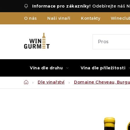
Přejít
Odebírejte náš N
na
obsah
O nás
Naši vinaři
Kontakty
Wineclu
Vína dle druhu
Vína dle příležitosti
Domů
Dle vinařství
Domaine Cheveau, Burgu