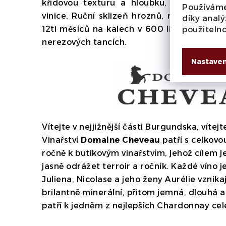
křídovou texturu a hloubku, což zvýrazň
Používáme
vinice.
Ruční sklizeň hroznů, nečeřené a n
díky analý
12ti měsíců na kalech v 600 litrových sud
použiteln
nerezových tancích.
Nastaven
Vítejte v nejjižnější části Burgundska, vítejt
Vinařství
Domaine Cheveau
patří s celkovo
ročně k butikovým vinařstvím, jehož cílem je
jasně odrážet terroir a ročník. Každé víno j
Juliena, Nicolase a jeho ženy Aurélie vznikaj
brilantně minerální, přitom jemná, dlouhá
patří k jedněm z nejlepších Chardonnay ce