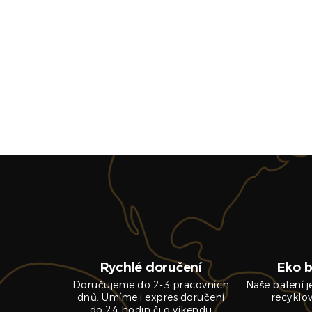
Rychlé doručení
Eko b
Doručujeme do 2-3 pracovních
Naše balení 
dnů. Umíme i expres doručení
recyklo
do 24 hodin či o víkendu