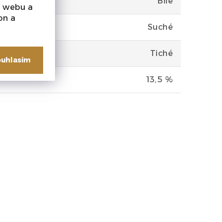
Bílé
í webu a
on a
Suché
Tiché
uhlasím
13,5 %