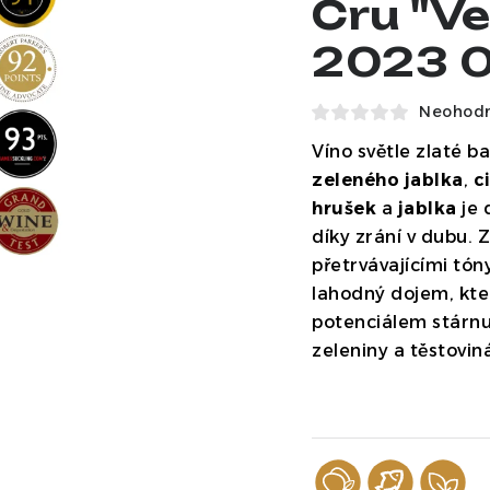
Cru "Ve
2023 0
Neohod
Víno světle zlaté b
zeleného jablka
,
c
hrušek
a
jablka
je 
díky zrání v dubu. Z
přetrvávajícími tón
lahodný dojem, kte
potenciálem stárnu
zeleniny a těstovin