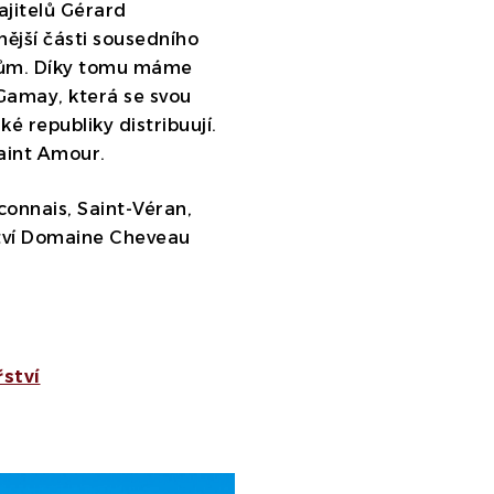
ajitelů Gérard
nější části sousedního
vcům. Díky tomu máme
Gamay, která se svou
ké republiky distribuují.
Saint Amour.
connais, Saint-Véran,
řství Domaine Cheveau
řství