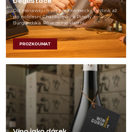
Degustace
Od moravských vín přes německý Ryzlink až
po noblesní Chardonnay a Pinoty z
Burgundska. Přivezeme vlastní…
PROZKOUMAT
Víno jako dárek