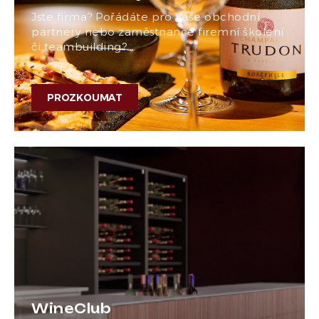
Jste firma? Pořádáte pro Vaše obchodní
partnery nebo zaměstnance firemní školení
či teambuilding?…
PROZKOUMAT
WineClub