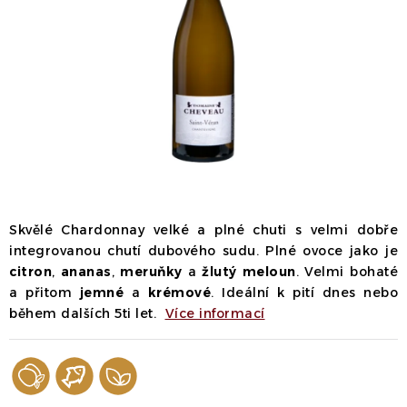
Dárek
Příslušenství
O nás
Naši vináři
Kontakty
Wineclub
Kariéra
B2B
Vinné zážitky
Skvělé Chardonnay velké a plné chuti s velmi dobře
integrovanou chutí dubového sudu. Plné ovoce jako je
citron
,
ananas
,
meruňky
a
žlutý meloun
. Velmi bohaté
a přitom
jemné
a
krémové
. Ideální k pití dnes nebo
během dalších 5ti let.
Více informací