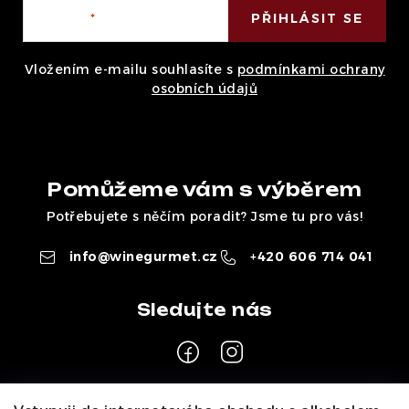
E-mail
PŘIHLÁSIT SE
Vložením e-mailu souhlasíte s
podmínkami ochrany
osobních údajů
Pomůžeme vám s výběrem
Potřebujete s něčím poradit? Jsme tu pro vás!
info
@
winegurmet.cz
+420 606 714 041
Z