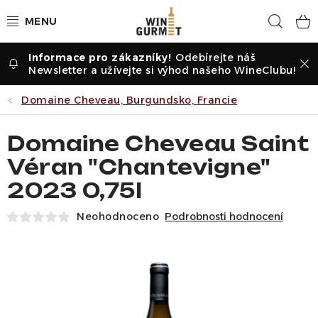
Přejít
Hled
na
obsah
Odebírejte náš
Vína dle druhu
Newsletter a užívejte si výhod našeho WineClubu!
Vína dle příležitosti
Domaine Cheveau, Burgundsko, Francie
Dle vinařství
Domaine Cheveau Saint
Véran "Chantevigne"
Vína dle země
2023 0,75l
Pochutiny
Neohodnoceno
Podrobnosti hodnocení
Degustační sady
Degustace