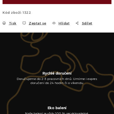
Kód zboží:
1322
Tisk
Zeptat se
Hlídat
Sdílet
Rychlé doručení
Doručujeme do 2-3 pracovních dnů. Umíme i expres
doručení do 24 hodin či o víkendu
Eko balení
Naše balení je vždy 100 % recyklovatelné.