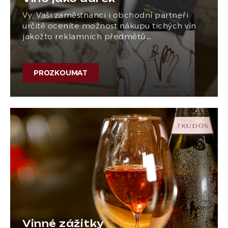
Vy, Vaši zaměstnanci i obchodní partneři
určitě oceníte možnost nákupu tichých vín
jakožto reklamních předmětů…
PROZKOUMAT
Vinné zážitky