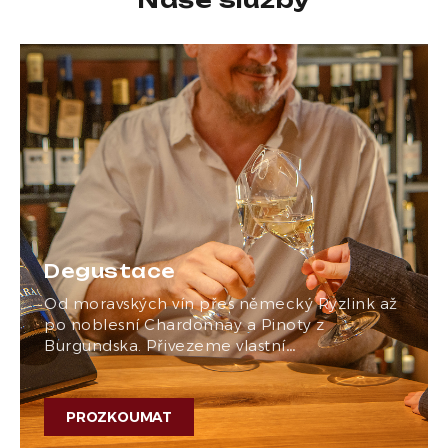
Degustace
Od moravských vín přes německý Ryzlink až
po noblesní Chardonnay a Pinoty z
Burgundska. Přivezeme vlastní…
PROZKOUMAT