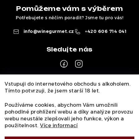
Pomůžeme vám s výběrem
Potřebujete s něčím poradit? Jsme tu pro vás!
info
@
winegurmet.cz
+420 606 714 041
Z
Vstupuji do internetového obchodu s alkoholem.
á
Tímto potvrzuji, že jsem starší 18 let.
Pro zákazníky
p
a
Používáme cookies, abychom Vám umožnili
O nás
Naši vináři
Kontakty
Wineclub
Kariéra
B2B
pohodlné prohlížení webu a díky analýze provozu
t
Vinné zážitky
webu neustále zlepšovali jeho funkce, výkon a
Informace
í
použitelnost.
Více informací
Obchodní podmínky
Podmínky ochrany osobních údajů