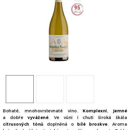
Dárek
Příslušenství
O nás
Naši vináři
Kontakty
Wineclub
Kariéra
B2B
Vinné zážitky
Bohaté, mnohovrstevnaté víno.
Komplexní
,
jemné
a dobře
vyvážené
. Ve vůni i chuti široká škála
citrusových tónů
doplněná o
bílé broskve
. Aroma