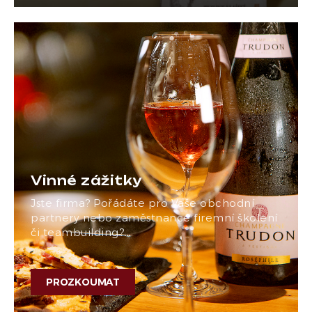
Vinné zážitky
Jste firma? Pořádáte pro Vaše obchodní
partnery nebo zaměstnance firemní školení
či teambuilding?…
PROZKOUMAT