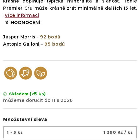
krásně doplňuje typická mineralita a slanost. Tohle
Premier Cru může krásně zrát minimálně dalších 15 let.
Více informací
🏅
HODNOCENÍ
Jasper Morris –
92 bodů
Antonio Galloni –
95 bodů
(>5 ks)
Skladem
11.8.2026
Množstevní sleva
1 - 5 ks
1 390 Kč
/ ks