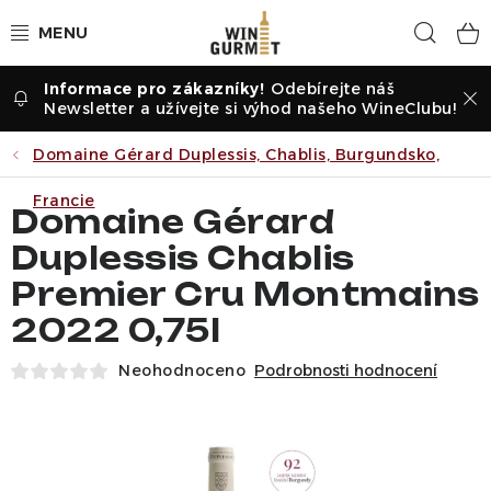
Přejít
Hled
na
obsah
Odebírejte náš
Vína dle druhu
Newsletter a užívejte si výhod našeho WineClubu!
Vína dle příležitosti
Domaine Gérard Duplessis, Chablis, Burgundsko,
Francie
Dle vinařství
Domaine Gérard
Duplessis Chablis
Vína dle země
Premier Cru Montmains
2022 0,75l
Pochutiny
Neohodnoceno
Podrobnosti hodnocení
Degustační sady
Degustace