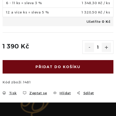
6 - 11 ks = sleva 3 %
1 348,30 Kč
/ ks
12 a více ks = sleva 5 %
1 320,50 Kč
/ ks
Ušetříte
0 Kč
1 390 Kč
Měrná cena:
PŘIDAT DO KOŠÍKU
Kód zboží:
1481
Tisk
Zeptat se
Hlídat
Sdílet