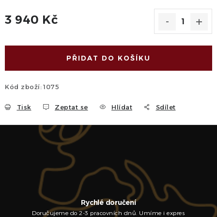
3 940 Kč
Měrná cena:
PŘIDAT DO KOŠÍKU
Kód zboží:
1075
Tisk
Zeptat se
Hlídat
Sdílet
Rychlé doručení
Doručujeme do 2-3 pracovních dnů. Umíme i expres