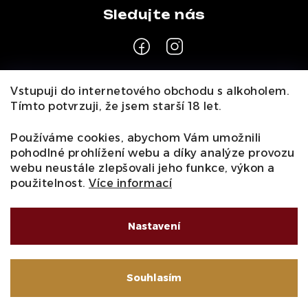
Z
Vstupuji do internetového obchodu s alkoholem.
á
Tímto potvrzuji, že jsem starší 18 let.
Pro zákazníky
p
a
Používáme cookies, abychom Vám umožnili
O nás
Naši vinaři
Kontakty
Wineclub
Kariéra
B2B
pohodlné prohlížení webu a díky analýze provozu
t
Vinné zážitky
webu neustále zlepšovali jeho funkce, výkon a
Informace
í
použitelnost.
Více informací
Obchodní podmínky
Podmínky ochrany osobních údajů
Moje objednávka
Nastavení
Souhlasím
Copyright 2026
Wine Gurmet
. Všechna práva vyhrazena.
Vytvořil Shoptet