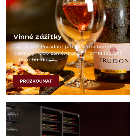
Vinné zážitky
Jste firma? Pořádáte pro Vaše obchodní
partnery nebo zaměstnance firemní školení
či teambuilding?…
PROZKOUMAT