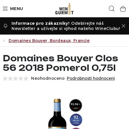
Přejít
Hled
na
obsah
Odebírejte náš
Vína dle druhu
Newsletter a užívejte si výhod našeho WineClubu!
Vína dle příležitosti
Domaines Bouyer, Bordeaux, Francie
Dle vinařství
Domaines Bouyer Clos
56 2018 Pomerol 0,75l
Vína dle země
Neohodnoceno
Podrobnosti hodnocení
Pochutiny
Degustační sady
Degustace