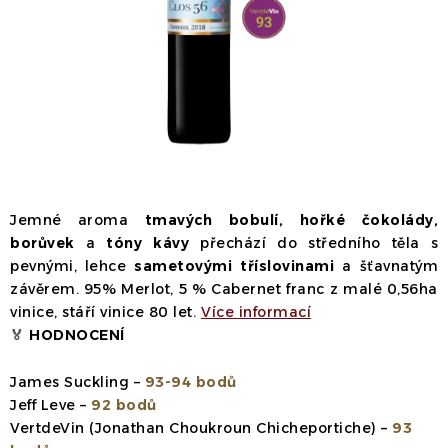
Dárek
Příslušenství
O nás
Naši vinaři
Kontakty
Wineclub
Kariéra
B2B
Vinné zážitky
Jemné aroma
tmavých bobulí, hořké čokolády,
borůvek
a
tóny kávy
přechází do středního těla s
pevnými, lehce
sametovými tříslovinami
a šťavnatým
závěrem. 95% Merlot, 5 % Cabernet franc z malé 0,56ha
vinice, stáří vinice 80 let.
Více informací
🏅
HODNOCENÍ
James Suckling –
93-94 bodů
Jeff Leve –
92 bodů
VertdeVin (Jonathan Choukroun Chicheportiche) –
93