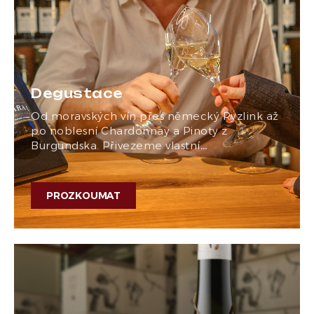
Degustace
Od moravských vín přes německý Ryzlink až
po noblesní Chardonnay a Pinoty z
Burgundska. Přivezeme vlastní…
PROZKOUMAT