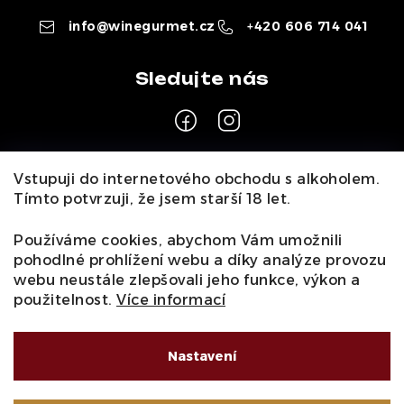
info
@
winegurmet.cz
+420 606 714 041
Z
Vstupuji do internetového obchodu s alkoholem.
á
Tímto potvrzuji, že jsem starší 18 let.
Pro zákazníky
p
a
Používáme cookies, abychom Vám umožnili
O nás
Naši vinaři
Kontakty
Wineclub
Kariéra
B2B
pohodlné prohlížení webu a díky analýze provozu
t
Vinné zážitky
webu neustále zlepšovali jeho funkce, výkon a
Informace
í
použitelnost.
Více informací
Obchodní podmínky
Podmínky ochrany osobních údajů
Moje objednávka
Nastavení