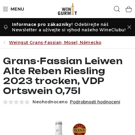
Přejít
Hled
na
obsah
Odebírejte náš
Vína dle druhu
Newsletter a užívejte si výhod našeho WineClubu!
Vína dle příležitosti
Weingut Grans-Fassian, Mosel, Německo
Dle vinařství
Grans-Fassian Leiwen
Alte Reben Riesling
Vína dle země
2023 trocken, VDP
Ortswein 0,75l
Pochutiny
Neohodnoceno
Podrobnosti hodnocení
Degustační kartony
Degustace