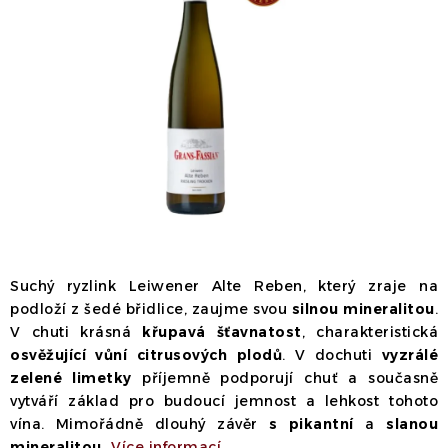
Dárek
Příslušenství
O nás
Naši vinaři
Kontakty
Wineclub
Kariéra
B2B
Vinné zážitky
Suchý ryzlink Leiwener Alte Reben, který zraje na
podloží z šedé břidlice, zaujme svou
silnou mineralitou
.
V chuti krásná
křupavá šťavnatost
, charakteristická
osvěžující vůní citrusových plodů
. V dochuti
vyzrálé
zelené limetky
příjemně podporují chuť a současně
vytváří základ pro budoucí jemnost a lehkost tohoto
vína. Mimořádně dlouhý závěr
s pikantní
a
slanou
mineralitou.
Více informací