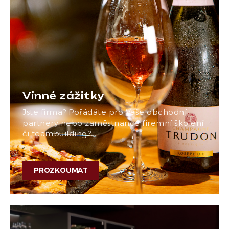
Vinné zážitky
Jste firma? Pořádáte pro Vaše obchodní
partnery nebo zaměstnance firemní školení
či teambuilding?…
PROZKOUMAT