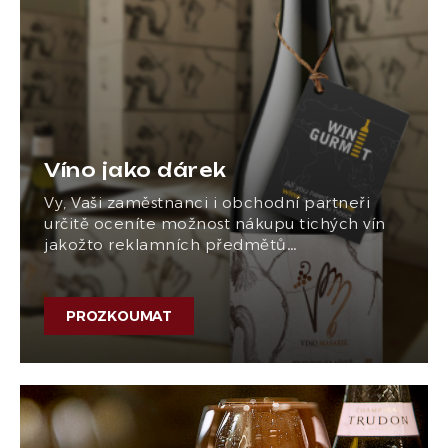
Víno jako dárek
Vy, Vaši zaměstnanci i obchodní partneři
určitě oceníte možnost nákupu tichých vín
jakožto reklamních předmětů…
PROZKOUMAT