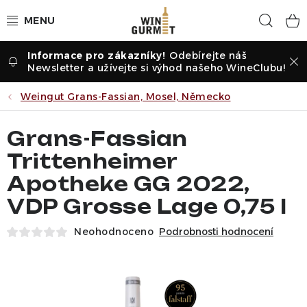
Přejít
Hled
na
obsah
Odebírejte náš
Vína dle druhu
Newsletter a užívejte si výhod našeho WineClubu!
Vína dle příležitosti
Weingut Grans-Fassian, Mosel, Německo
Dle vinařství
Grans-Fassian
Trittenheimer
Vína dle země
Apotheke GG 2022,
VDP Grosse Lage 0,75 l
Pochutiny
Neohodnoceno
Podrobnosti hodnocení
Degustační sady
Degustace