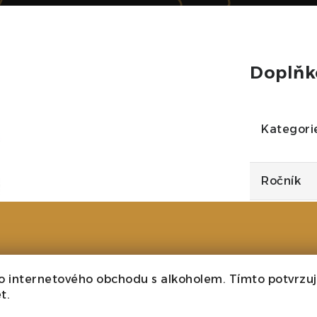
Doplňk
Kategori
Ročník
Velikost
Barva
se začal psát již v roce
o internetového obchodu s alkoholem. Tímto potvrzuji
s se již od roku 1982
Cukr
t.
 Ryzlink rýnský. Současná