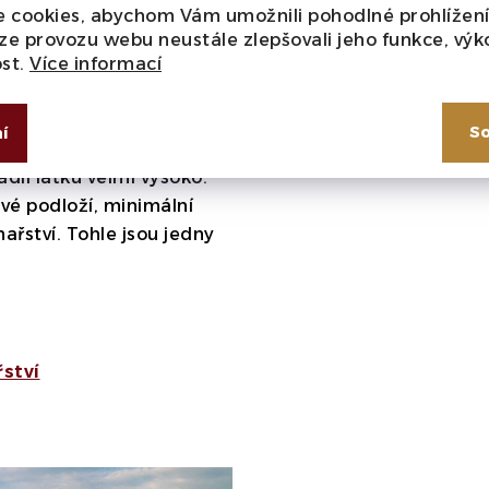
restižní vinařskou školu
 cookies, abychom Vám umožnili pohodlné prohlížen
Typ
ého otce. Důraz na
ze provozu webu neustále zlepšovali jeho funkce, výk
ní kvalitu. Pouze 12 ha
ost.
Více informací
ce – Leiwener
, Dhroner HOFBERG a
So
í
2001 je vinařství členem
dil laťku velmi vysoko.
ové podloží, minimální
ařství. Tohle jsou jedny
řství