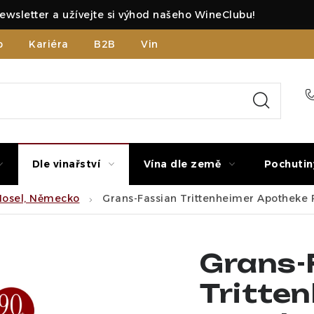
ewsletter a užívejte si výhod našeho WineClubu!
b
Kariéra
B2B
Vinné zážitky
Dle vinařství
Vína dle země
Pochutin
Mosel, Německo
Grans-Fassian Trittenheimer Apotheke R
Grans-
Tritte