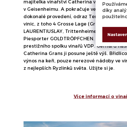
majitelka vinařství Catherina vystudovala p
Používáme
v Geisenheimu. A pokračuje ve šlépějích sv
díky analý
dokonalé provedení, odraz Terroir, prvotříd
použiteln
vinic, z toho 4 Grosse Lage (Grand Cru) vini
LAURENTIUSLAY, Trittenheimer APOTHEKE
Nastaven
Piesporter GOLDTRÖPFCHEN. Navíc od roku 
prestižního spolku vinařů VDP. Gerhard nasa
Catherina Grans ji posune ještě výš. Břidlic
výnos na keři, pouze nerezové nádoby ve vin
z nejlepších Ryzlinků světa. Užijte si je.
Více informací o vina