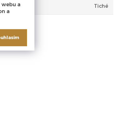
í webu a
Tiché
on a
uhlasím