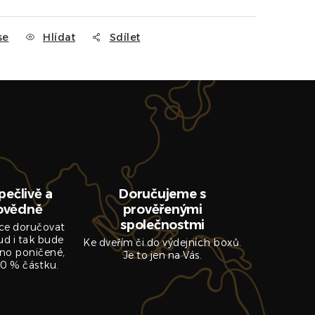
se
Hlídat
Sdílet
pečlivě a
Doručujeme s
ovědně
prověřenými
společnostmi
ce doručovat
ud i tak bude
Ke dveřím či do výdejních boxů.
no poničené,
Je to jen na Vás.
0 % částku.