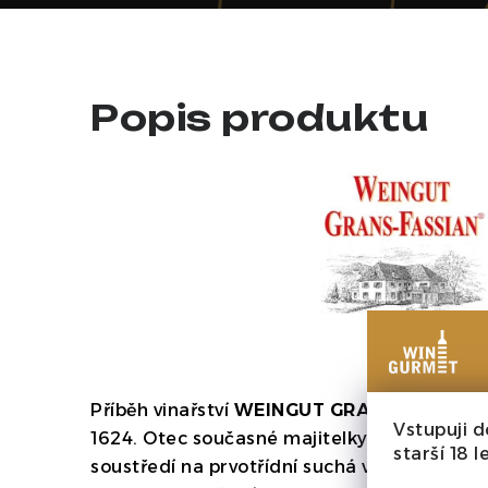
Popis produktu
Příběh vinařství
WEINGUT GRANS-FASSIAN
Vstupuji d
1624. Otec současné majitelky Gerhard Gran
starší 18 le
soustředí na prvotřídní suchá vína z odrůdy