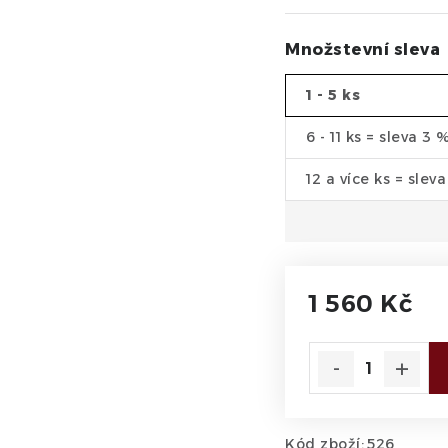
Množstevní sleva
1 - 5 ks
6 - 11 ks = sleva 3 
12 a více ks = slev
1 560 Kč
Měrná cena:
Kód zboží:
526