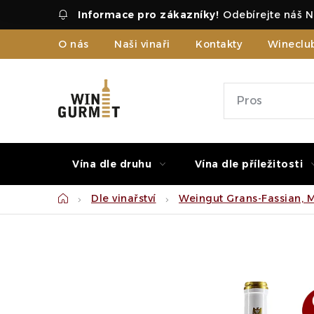
Přejít
Odebírejte náš N
na
obsah
O nás
Naši vinaři
Kontakty
Wineclu
Vína dle druhu
Vína dle příležitosti
Domů
Dle vinařství
Weingut Grans-Fassian, 