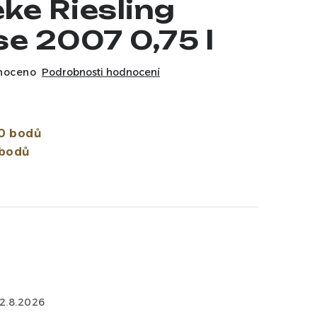
ke Riesling
e 2007 0,75 l
noceno
Podrobnosti hodnocení
0 bodů
bodů
12.8.2026