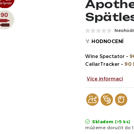
Apothe
Spätles
Neohod
🏅
HODNOCENÍ
Wine Spectator
–
9
CellarTracker
–
90 
Více informací
Skladem
(>5 ks)