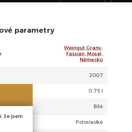
ové parametry
Weingut Grans-
e
Fassian, Mosel,
Německo
2007
0,75 l
Bílé
, že jsem
Polosladké