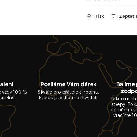
Tisk
Zeptat 
alení
Posíláme Vám dárek
Balíme 
zodp
je vždy 100 %
Skvělé pro přátele či rodinu,
vatelné.
kterou jste dlouho neviděli.
Nikdo nech
střepy. Pok
doručeno ví
vracíme 10