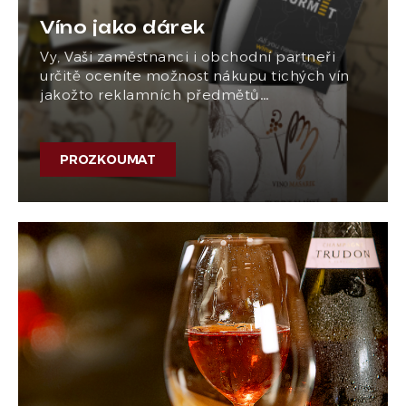
Víno jako dárek
Vy, Vaši zaměstnanci i obchodní partneři
určitě oceníte možnost nákupu tichých vín
jakožto reklamních předmětů…
PROZKOUMAT