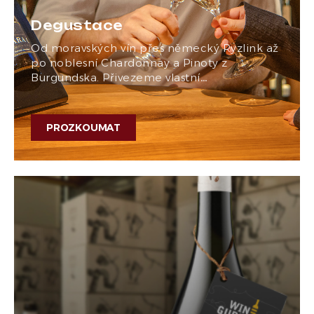
Degustace
Od moravských vín přes německý Ryzlink až
po noblesní Chardonnay a Pinoty z
Burgundska. Přivezeme vlastní…
PROZKOUMAT