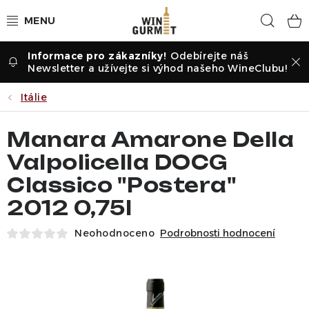
Přejít
Hled
na
obsah
Odebírejte náš
Vína dle druhu
Newsletter a užívejte si výhod našeho WineClubu!
Vína dle příležitosti
Itálie
Dle vinařství
Manara Amarone Della
Valpolicella DOCG
Vína dle země
Classico "Postera"
2012 0,75l
Pochutiny
Neohodnoceno
Podrobnosti hodnocení
Degustační sady
Degustace