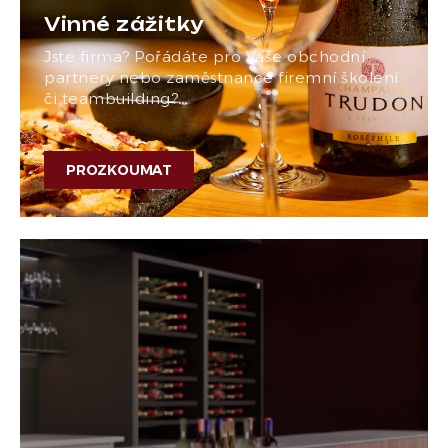
Vinné zážitky
Jste firma? Pořádáte pro Vaše obchodní
partnery nebo zaměstnance firemní školení
či teambuilding?…
PROZKOUMAT