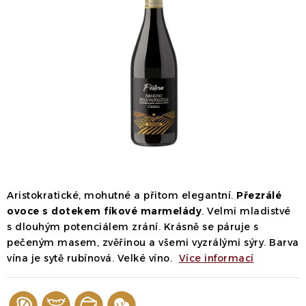
Dárek
Příslušenství
O nás
Naši vinaři
Kontakty
Wineclub
Kariéra
B2B
Vinné zážitky
Aristokratické, mohutné a přitom elegantní.
Přezrálé
ovoce s dotekem fíkové marmelády
. Velmi mladistvé
s dlouhým potenciálem zrání. Krásně se páruje s
pečeným masem, zvěřinou a všemi vyzrálými sýry. Barva
vína je sytě rubínová. Velké víno.
Více informací