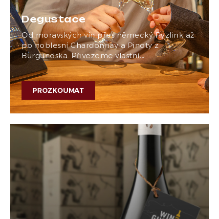
Degustace
Od moravských vín přes německý Ryzlink až
po noblesní Chardonnay a Pinoty z
Burgundska. Přivezeme vlastní…
PROZKOUMAT