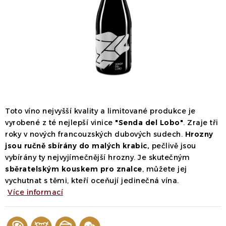
Dárek
Příslušenství
O nás
Naši vináři
Kontakty
Wineclub
Kariéra
B2B
Vinné zážitky
Toto víno nejvyšší kvality a limitované produkce je
vyrobené z té nejlepší vinice
"Senda del Lobo"
. Zraje tři
roky v nových francouzských dubových sudech.
Hrozny
jsou ručně sbírány do malých krabic,
pečlivě jsou
vybírány ty nejvyjímečnější hrozny. Je skutečným
sběratelským kouskem pro znalce
, můžete jej
vychutnat s těmi, kteří oceňují jedinečná vína.
Více informací