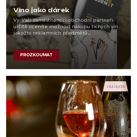
Víno jako dárek
Vy, Vaši zaměstnanci i obchodní partneři
určitě oceníte možnost nákupu tichých vín
jakožto reklamních předmětů…
PROZKOUMAT