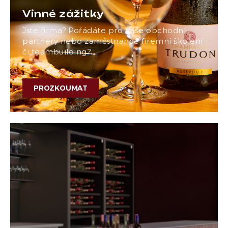
Vinné zážitky
Jste firma? Pořádáte pro Vaše obchodní
partnery nebo zaměstnance firemní školení
či teambuilding?…
PROZKOUMAT