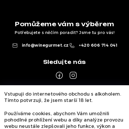
Pomůžeme vám s výběrem
Potřebujete s něčím poradit? Jsme tu pro vás!
info
@
winegurmet.cz
+420 606 714 041
Z
Vstupuji do internetového obchodu s alkoholem.
á
Tímto potvrzuji, že jsem starší 18 let.
Pro zákazníky
p
a
Používáme cookies, abychom Vám umožnili
O nás
Naši vináři
Kontakty
Wineclub
Kariéra
B2B
pohodlné prohlížení webu a díky analýze provozu
t
Vinné zážitky
webu neustále zlepšovali jeho funkce, výkon a
Informace