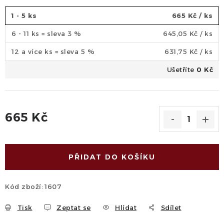
1 - 5 ks
665 Kč
/ ks
6 - 11 ks = sleva 3 %
645,05 Kč
/ ks
12 a více ks = sleva 5 %
631,75 Kč
/ ks
Ušetříte
0 Kč
665 Kč
Měrná cena:
PŘIDAT DO KOŠÍKU
Kód zboží:
1607
Tisk
Zeptat se
Hlídat
Sdílet