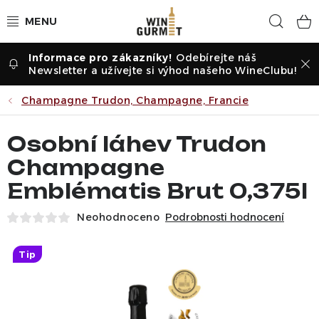
Přejít
Hled
na
obsah
Odebírejte náš
Vína dle druhu
Newsletter a užívejte si výhod našeho WineClubu!
Vína dle příležitosti
Champagne Trudon, Champagne, Francie
Dle vinařství
Osobní láhev Trudon
Champagne
Vína dle země
Emblématis Brut 0,375l
Pochutiny
Neohodnoceno
Podrobnosti hodnocení
Degustační sady
Tip
Těstoviny a pizza
Degustace