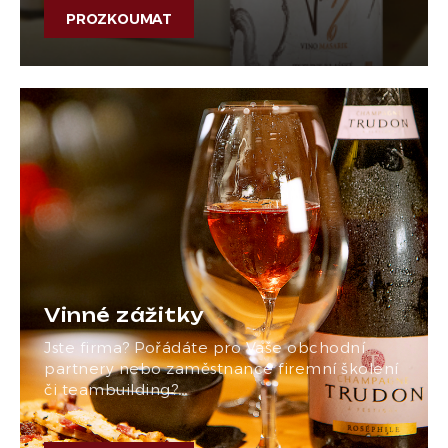
PROZKOUMAT
Vinné zážitky
Jste firma? Pořádáte pro Vaše obchodní
partnery nebo zaměstnance firemní školení
či teambuilding?…