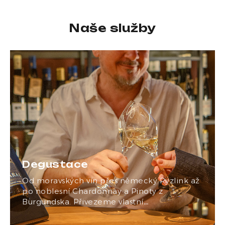
Naše služby
Degustace
Od moravských vín přes německý Ryzlink až
po noblesní Chardonnay a Pinoty z
Burgundska. Přivezeme vlastní…