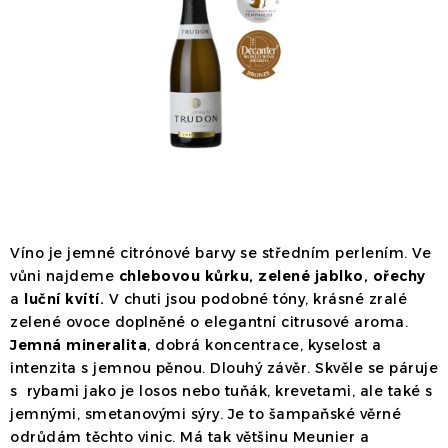
Dárek
Příslušenství
O nás
Naši vináři
Kontakty
Wineclub
Kariéra
B2B
Vinné zážitky
Víno je jemné citrónové barvy se středním perlením. Ve
vůni najdeme
chlebovou kůrku, zelené jablko, ořechy
a
luční kvítí.
V chuti jsou podobné tóny, krásné zralé
zelené ovoce doplněné o elegantní citrusové aroma.
Jemná mineralita
, dobrá koncentrace, kyselost a
intenzita s jemnou pěnou. Dlouhý závěr. Skvěle se páruje
s rybami jako je losos nebo tuňák, krevetami, ale také s
jemnými, smetanovými sýry.
Je to šampaňské věrné
odrůdám těchto vinic. Má tak většinu Meunier a