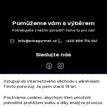
Pomůžeme vám s výběrem
Potřebujete s něčím poradit? Jsme tu pro vás!
info
@
winegurmet.cz
+420 606 714 041
Z
Vstupuji do internetového obchodu s alkoholem.
á
Tímto potvrzuji, že jsem starší 18 let.
Pro zákazníky
p
a
Používáme cookies, abychom Vám umožnili
O nás
Naši vinaři
Kontakty
Wineclub
Kariéra
B2B
pohodlné prohlížení webu a díky analýze provozu
t
Vinné zážitky