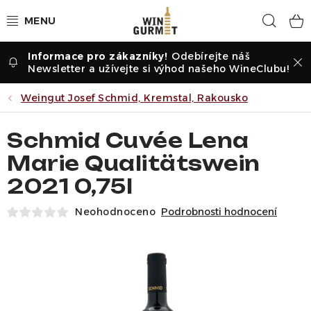
Přejít
Hled
na
obsah
Odebírejte náš
Vína dle druhu
Newsletter a užívejte si výhod našeho WineClubu!
Vína dle příležitosti
Weingut Josef Schmid, Kremstal, Rakousko
Dle vinařství
Schmid Cuvée Lena
Marie Qualitätswein
Vína dle země
2021 0,75l
Pochutiny
Neohodnoceno
Podrobnosti hodnocení
Degustační kartony
Degustace