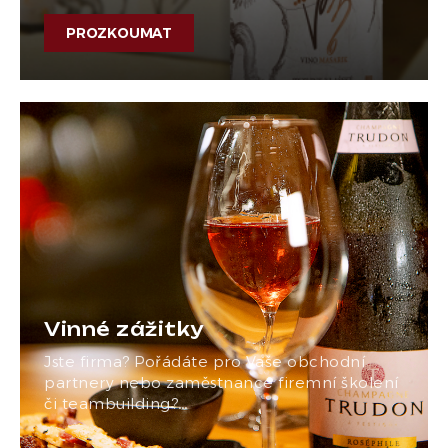
PROZKOUMAT
Vinné zážitky
Jste firma? Pořádáte pro Vaše obchodní
partnery nebo zaměstnance firemní školení
či teambuilding?…