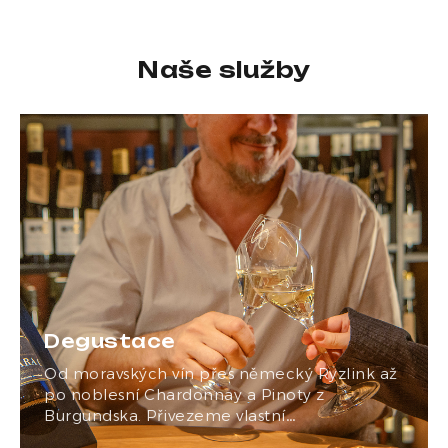
Naše služby
Degustace
Od moravských vín přes německý Ryzlink až
po noblesní Chardonnay a Pinoty z
Burgundska. Přivezeme vlastní…