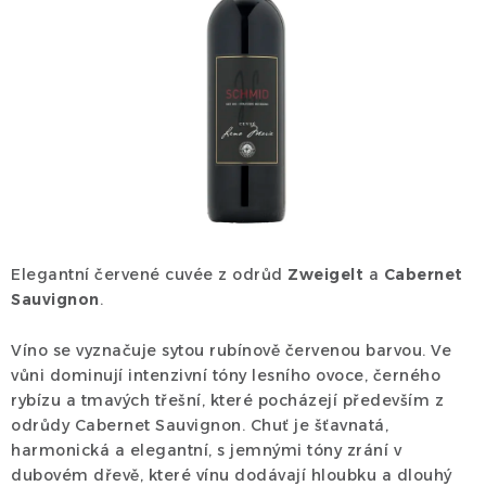
Dárek
Příslušenství
O nás
Naši vinaři
Kontakty
Wineclub
Kariéra
B2B
Vinné zážitky
Elegantní červené cuvée z odrůd
Zweigelt
a
Cabernet
Sauvignon
.
Víno se vyznačuje sytou rubínově červenou barvou. Ve
vůni dominují intenzivní tóny lesního ovoce, černého
rybízu a tmavých třešní, které pocházejí především z
odrůdy Cabernet Sauvignon. Chuť je šťavnatá,
harmonická a elegantní, s jemnými tóny zrání v
dubovém dřevě, které vínu dodávají hloubku a dlouhý