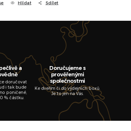
se
Hlídat
Sdílet
pečlivě a
Doručujeme s
ovědně
prověřenými
společnostmi
ce doručovat
ud i tak bude
Ke dveřím či do výdejních boxů.
no poničené,
Je to jen na Vás.
0 % částku.