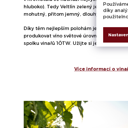
Používáme
hluboko). Tedy Veltlín zelený je zde ve své
díky analý
mohutný, přitom jemný, dlouhý a úžasně a
použiteln
Díky těm nejlepším polohám je dnes Josef
Nastaven
produkovat víno světové úrovně. Vinařství j
spolku vinařů 1ÖTW. Užijte si jeho vína tak, 
Více informací o vina