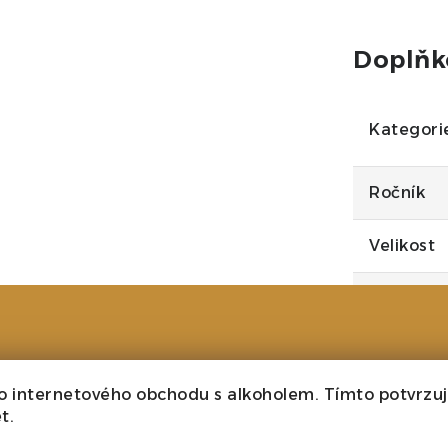
Doplňk
Kategori
Ročník
Velikost
Barva
vinaře, kdy převzal
epší vinaře Kremstalu.
Cukr
rojúhelníku Veltlínského
tě, pak Kremstal, Kamptal
o internetového obchodu s alkoholem. Tímto potvrzuji
Typ
t.
k rýnský. Ovšem zrovna
aše v Evropě (až 20 m