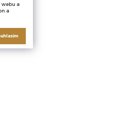
í webu a
on a
uhlasím