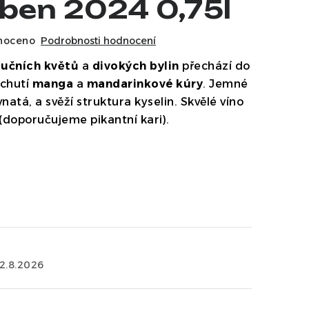
eben 2024 0,75l
noceno
Podrobnosti hodnocení
lučních květů
a
divokých bylin
přechází do
 chutí
manga
a
mandarinkové kúry
. Jemné
natá, a svěží struktura kyselin. Skvělé víno
 (doporučujeme pikantní kari).
12.8.2026