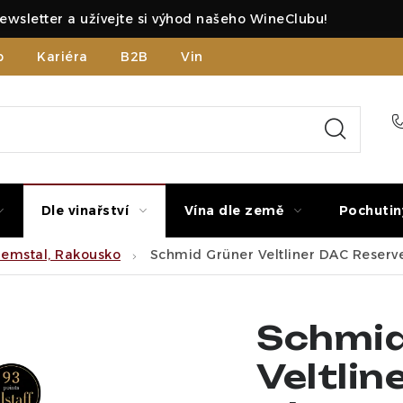
ewsletter a užívejte si výhod našeho WineClubu!
b
Kariéra
B2B
Vinné zážitky
Dle vinařství
Vína dle země
Pochutin
remstal, Rakousko
Schmid Grüner Veltliner DAC Reserv
Schmid
Veltlin