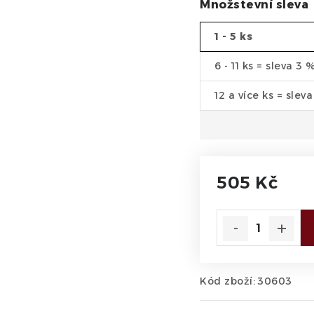
Množstevní sleva
1 - 5 ks
6 - 11 ks = sleva 3 
12 a více ks = slev
505 Kč
Měrná cena:
Kód zboží:
30603