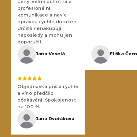
ceny, velmi ochotná a
profesionální
komunikace a navíc
opravdu rychlé doručení.
Určitě nenakupuji
naposledy a mohu jen
doporučit.
Jana Veselá
Eliška Čer
Objednávka přišla rychle
a víno předčilo
očekávání. Spokojenost
na 100 %.
Jana Dvořáková