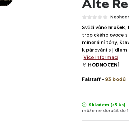
Alte R
Neohod
Svěží vůně
hrušek
,
tropického ovoce s
minerální tóny, šťav
k párování s jídlem
Více informací
🏅
HODNOCENÍ
Falstaff –
93 bodů
Skladem
(>5 ks)