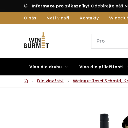
Přejít
Odebírejte náš N
na
obsah
O nás
Naši vinaři
Kontakty
Wineclu
Vína dle druhu
Vína dle příležitosti
Domů
Dle vinařství
Weingut Josef Schmid, K