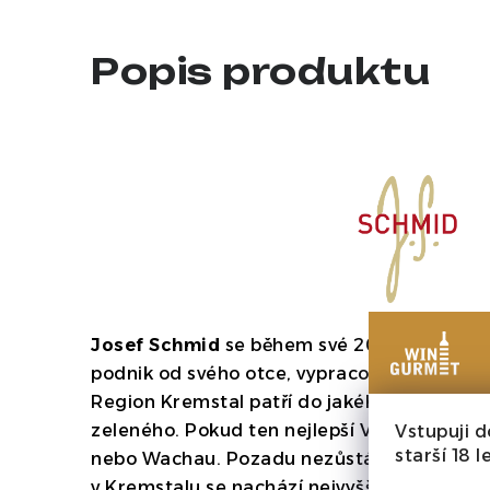
Popis produktu
Josef Schmid
se během své 20-leté kariéry 
podnik od svého otce, vypracoval mezi nejl
Region Kremstal patří do jakéhosi zlatého t
zeleného. Pokud ten nejlepší Veltlín na svě
Vstupuji d
starší 18 le
nebo Wachau. Pozadu nezůstává ani Ryzlin
v Kremstalu se nachází nejvyšší nánosy spr