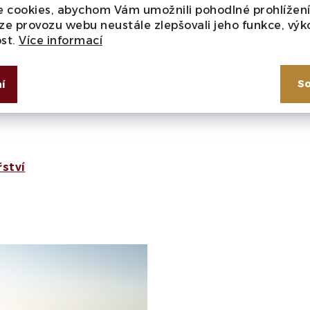
 cookies, abychom Vám umožnili pohodlné prohlížen
m projevu krásně
ze provozu webu neustále zlepšovali jeho funkce, výk
romatický.
ost.
Více informací
 Schmid schopen
So
í
e členem prestižního
jak si je užíváme my.
řství