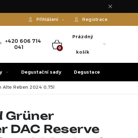
Přihlášení
Registrace
Prázdný
+420 606 714
041
NÁKUPNÍ
košík
KOŠÍK
y
Degustační sady
Degustace
Dárek
e Alte Reben 2024 0,75l
 Grüner
er DAC Reserve