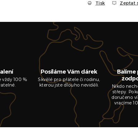
Tisk
Zeptat 
alení
Posíláme Vám dárek
Balíme 
zodp
je vždy 100 %
Skvělé pro přátele či rodinu,
vatelné.
kterou jste dlouho neviděli.
Nikdo nech
střepy. Pok
doručeno ví
vracíme 10