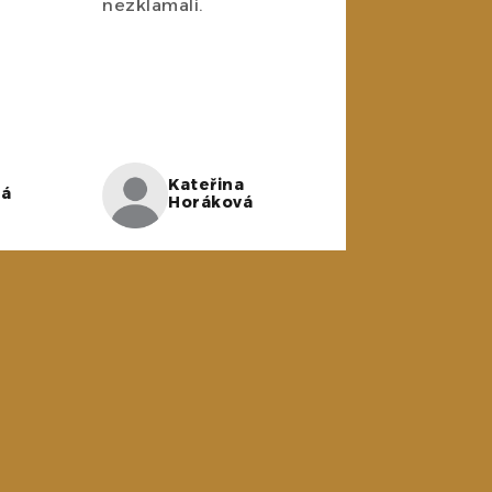
nezklamali.
Kateřina
ná
Horáková