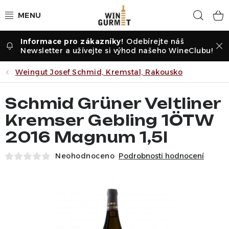
Přejít
Hled
na
obsah
Odebírejte náš
Vína dle druhu
Newsletter a užívejte si výhod našeho WineClubu!
Vína dle příležitosti
Weingut Josef Schmid, Kremstal, Rakousko
Dle vinařství
Schmid Grüner Veltliner
Kremser Gebling 1ÖTW
Vína dle země
2016 Magnum 1,5l
Pochutiny
Neohodnoceno
Podrobnosti hodnocení
Degustační sady
Degustace