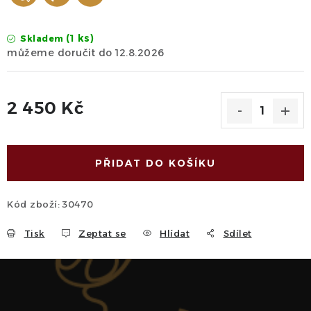
(1 ks)
Skladem
12.8.2026
2 450 Kč
Měrná cena:
PŘIDAT DO KOŠÍKU
Kód zboží:
30470
Tisk
Zeptat se
Hlídat
Sdílet