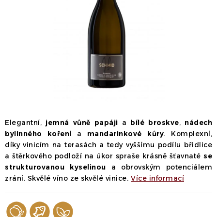
Dárek
Příslušenství
O nás
Naši vinaři
Kontakty
Wineclub
Kariéra
B2B
Vinné zážitky
Elegantní,
jemná vůně papáji
a
bílé
broskve
,
nádech
bylinného koření
a
mandarinkové
kůry
. Komplexní,
díky vinicím na terasách a tedy vyššímu podílu břidlice
a štěrkového podloží na úkor spraše krásně šťavnaté
se
strukturovanou kyselinou
a obrovským potenciálem
zrání. Skvělé víno ze skvělé vinice.
Více informací