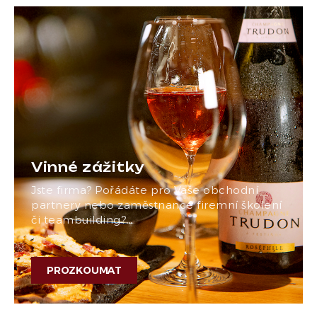
Vinné zážitky
Jste firma? Pořádáte pro Vaše obchodní
partnery nebo zaměstnance firemní školení
či teambuilding?…
PROZKOUMAT