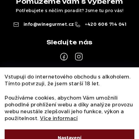
Pomůžeme vám s výběrem
Potřebujete s něčím poradit? Jsme tu pro vás!
info
@
winegurmet.cz
+420 606 714 041
Z
Vstupuji do internetového obchodu s alkoholem.
á
Tímto potvrzuji, že jsem starší 18 let.
Pro zákazníky
p
a
Používáme cookies, abychom Vám umožnili
O nás
Naši vinaři
Kontakty
Wineclub
Kariéra
B2B
pohodlné prohlížení webu a díky analýze provozu
t
Vinné zážitky
webu neustále zlepšovali jeho funkce, výkon a
Informace
í
použitelnost.
Více informací
Obchodní podmínky
Podmínky ochrany osobních údajů
Moje objednávka
Nastavení