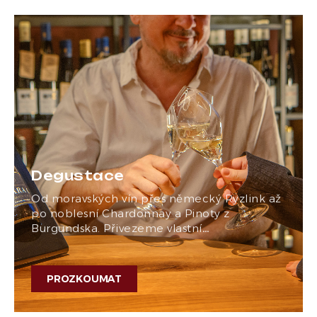
Degustace
Od moravských vín přes německý Ryzlink až
po noblesní Chardonnay a Pinoty z
Burgundska. Přivezeme vlastní…
PROZKOUMAT