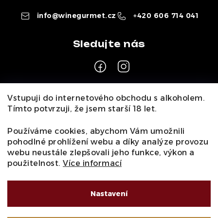
info
@
winegurmet.cz
+420 606 714 041
Z
Vstupuji do internetového obchodu s alkoholem.
á
Tímto potvrzuji, že jsem starší 18 let.
Pro zákazníky
p
a
Používáme cookies, abychom Vám umožnili
O nás
Naši vinaři
Kontakty
Wineclub
Kariéra
B2B
pohodlné prohlížení webu a díky analýze provozu
t
Vinné zážitky
webu neustále zlepšovali jeho funkce, výkon a
Informace
í
použitelnost.
Více informací
Obchodní podmínky
Podmínky ochrany osobních údajů
Moje objednávka
Nastavení