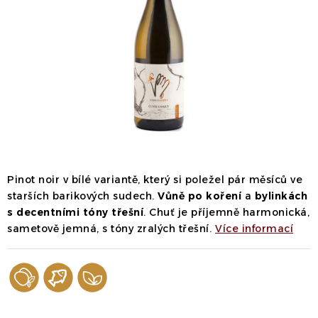
Dárek
Příslušenství
O nás
Naši vinaři
Kontakty
Wineclub
Kariéra
B2B
Vinné zážitky
Pinot noir v bílé variantě, který si poležel pár měsíců ve
starších barikových sudech.
Vůně po koření
a
bylinkách
s decentními tóny třešní
. Chuť je příjemně harmonická,
sametově jemná, s tóny zralých třešní.
Více informací