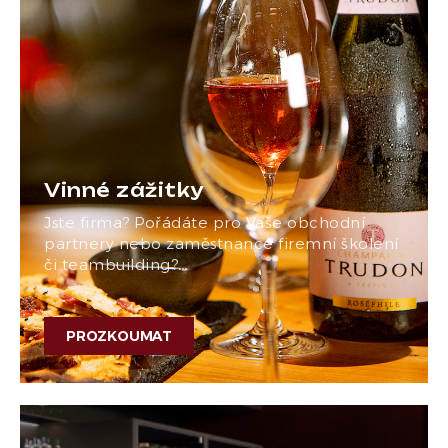
Vinné zážitky
Jste firma? Pořádáte pro Vaše obchodní
partnery nebo zaměstnance firemní školení
či teambuilding?…
PROZKOUMAT