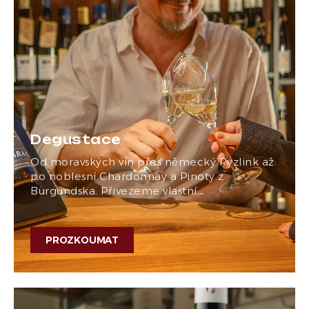
Degustace
Od moravských vín přes německý Ryzlink až
po noblesní Chardonnay a Pinoty z
Burgundska. Přivezeme vlastní…
PROZKOUMAT