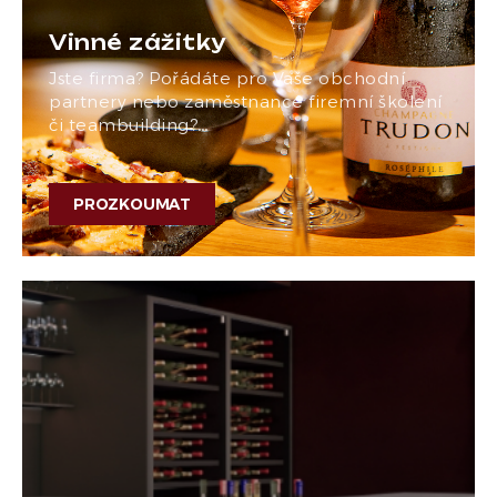
Vinné zážitky
Jste firma? Pořádáte pro Vaše obchodní
partnery nebo zaměstnance firemní školení
či teambuilding?…
PROZKOUMAT