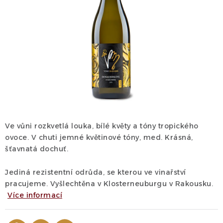
Dárek
Příslušenství
O nás
Naši vinaři
Kontakty
Wineclub
Kariéra
B2B
Vinné zážitky
Ve vůni rozkvetlá louka, bílé květy a tóny tropického
ovoce. V chuti jemné květinové tóny, med. Krásná,
šťavnatá dochuť.
Jediná rezistentní odrůda, se kterou ve vinařství
pracujeme. Vyšlechtěna v Klosterneuburgu v Rakousku.
Více informací