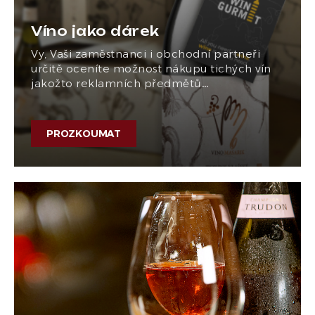
Víno jako dárek
Vy, Vaši zaměstnanci i obchodní partneři
určitě oceníte možnost nákupu tichých vín
jakožto reklamních předmětů…
PROZKOUMAT