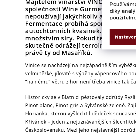
Majitelem vinařství
VÍNO MASAŘÍK
j
Používáme
společnosti Wine Gurmet Radim Mas
díky analý
nepoužívají jakýchkoliv aditiv a ciz
použiteln
Fermentace probíhá spontánně nebo
autochtonních kvasinek. Pracují p
množstvím síry. Pokud tedy chcete 
Nastaven
skutečně odrážejí terroir samotného
právě ty od Masaříků.
Vinice se nacházejí na nejzápadnějším výběžk
velmi těžké, jílovité s výběhy vápencového po
“halnému” větru z hor není třeba vinice tak č
Historicky se v Blatnici pěstovaly odrůdy Ryzli
Pinot blanc, Pinot gris a Sylvánské zelené. Za
Florianka, kterou vyšlechtil dědeček současné
Křivánek – jeden z nejuznávanějších šlechtitel
Československu. Mezi jeho nejslavnější odrů