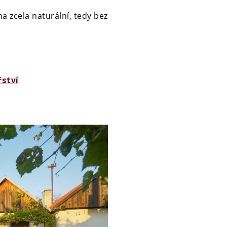
a zcela naturální, tedy bez
řství