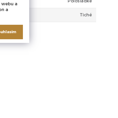
Polosladké
í webu a
on a
Tiché
uhlasím