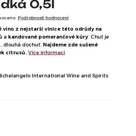
dká 0,5l
noceno
Podrobnosti hodnocení
 víno z nejstarší vinice této odrůdy na
ů
a
kandované pomerančové kůry
. Chuť je
á, dlouhá dochuť.
Najdeme zde sušené
k citrusů.
Více informací
ichelangelo International Wine and Spirits