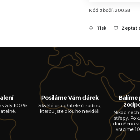
Kód zboží:
20038
Tisk
Zeptat 
alení
Posíláme Vám dárek
Balíme 
zodp
je vždy 100 %
Skvělé pro přátele či rodinu,
vatelné.
kterou jste dlouho neviděli.
Nikdo nech
střepy. Pok
doručeno ví
vracíme 10