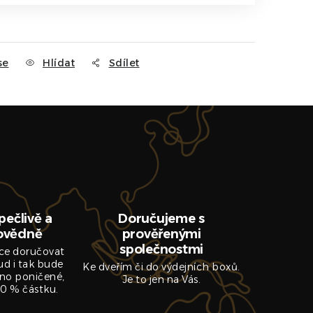
se
Hlídat
Sdílet
pečlivě a
Doručujeme s
ovědně
prověřenými
společnostmi
ce doručovat
ud i tak bude
Ke dveřím či do výdejních boxů.
no poničené,
Je to jen na Vás.
0 % částku.