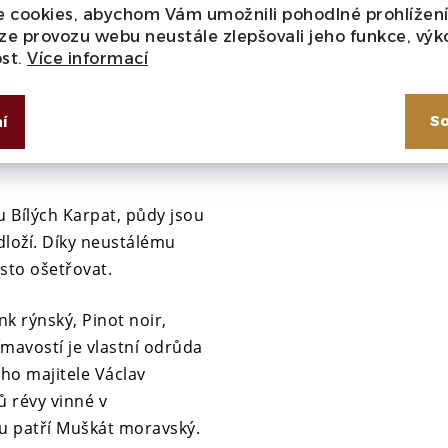
e i spolumajitel
Cukr
 cookies, abychom Vám umožnili pohodlné prohlížen
ařík. Ve vinařství
ze provozu webu neustále zlepšovali jeho funkce, výk
orodých látek.
Typ
ost.
Více informací
 za použití
ouze s minimálním
ochutnat vína, která
So
í
 místa, pak jsou to
u Bílých Karpat, půdy jsou
dloží. Díky neustálému
asto ošetřovat.
nk rýnský, Pinot noir,
jímavostí je vlastní odrůda
ho majitele Václav
ů révy vinné v
du patří Muškát moravský.