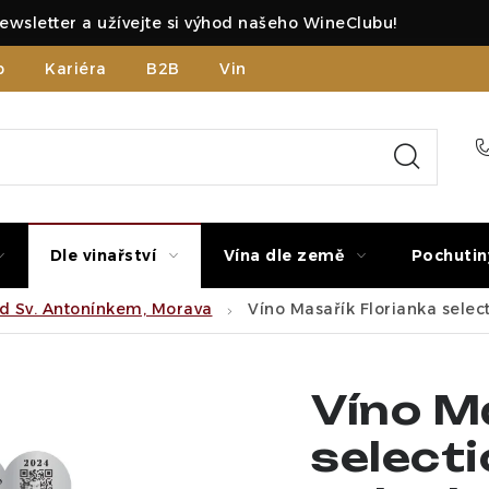
ewsletter a užívejte si výhod našeho WineClubu!
b
Kariéra
B2B
Vinné zážitky
Dle vinařství
Vína dle země
Pochutin
od Sv. Antonínkem, Morava
Víno Masařík Florianka select
Víno M
selecti