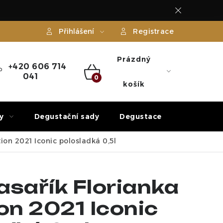
Přihlášení
Registrace
Prázdný
+420 606 714
041
NÁKUPNÍ
košík
KOŠÍK
y
Degustační sady
Degustace
Dárek
ion 2021 Iconic polosladká 0,5l
asařík Florianka
on 2021 Iconic