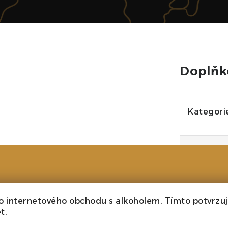
Doplňk
Kategori
Ročník
Velikost
o internetového obchodu s alkoholem. Tímto potvrzuji
Barva
t.