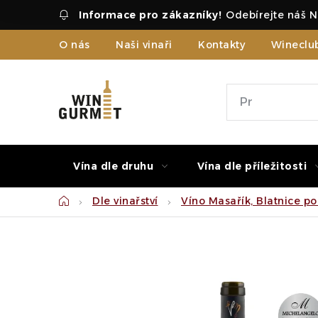
Přejít
Odebírejte náš N
na
obsah
O nás
Naši vinaři
Kontakty
Wineclu
Vína dle druhu
Vína dle příležitosti
Domů
Dle vinařství
Víno Masařík, Blatnice p