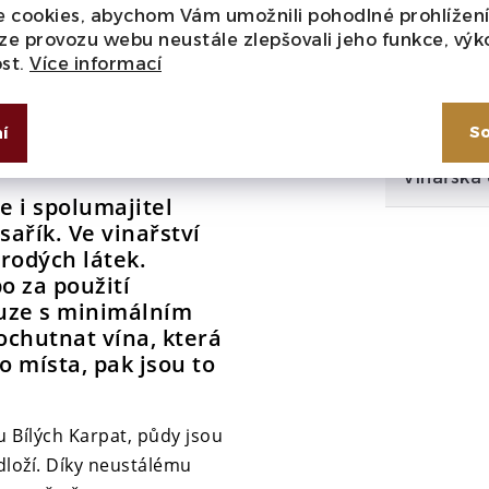
 cookies, abychom Vám umožnili pohodlné prohlížen
ze provozu webu neustále zlepšovali jeho funkce, výk
Zbytkový
ost.
Více informací
Uzávěr
So
í
Vinařská
e i spolumajitel
ařík. Ve vinařství
orodých látek.
 za použití
ouze s minimálním
ochutnat vína, která
 místa, pak jsou to
u Bílých Karpat, půdy jsou
dloží. Díky neustálému