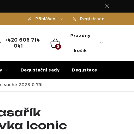
Přihlášení
Registrace
Prázdný
+420 606 714
041
NÁKUPNÍ
košík
KOŠÍK
y
Degustační sady
Degustace
Dárek
c suché 2023 0,75l
asařík
vka Iconic