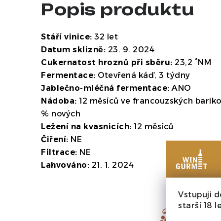
Popis produktu
Stáří vinice:
32 let
Datum sklizně:
23. 9. 2024
Cukernatost hroznů při sběru:
23,2 °NM
Fermentace:
Otevřená káď, 3 týdny
Jablečno-mléčná fermentace:
ANO
Nádoba:
12 měsíců ve francouzských barik
% nových
Ležení na kvasnicích:
12 měsíců
Čiření:
NE
Filtrace:
NE
Lahvováno:
21. 1. 2024
Vstupuji d
starší 18 le