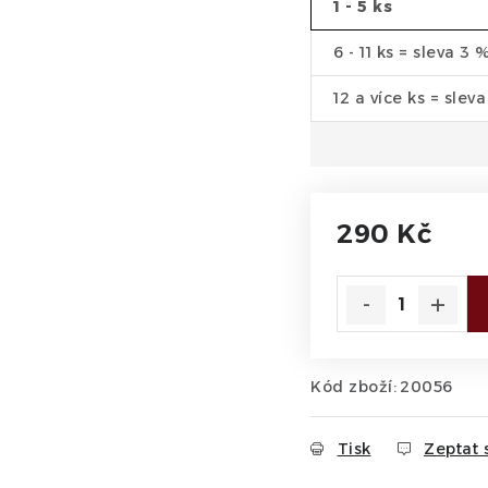
1 - 5 ks
6 - 11 ks = sleva 3 
12 a více ks = slev
290 Kč
Měrná cena:
Kód zboží:
20056
Tisk
Zeptat 