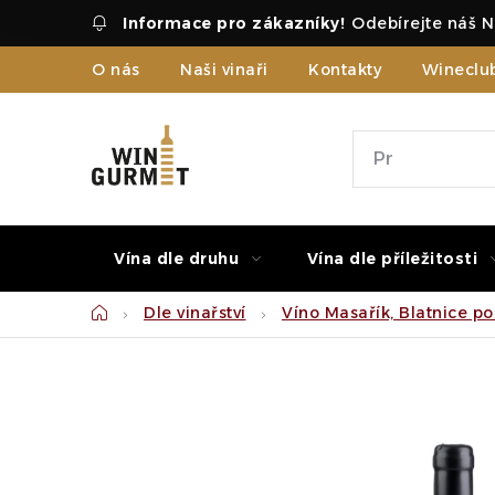
Přejít
Odebírejte náš N
na
obsah
O nás
Naši vinaři
Kontakty
Wineclu
Vína dle druhu
Vína dle příležitosti
Domů
Dle vinařství
Víno Masařík, Blatnice p