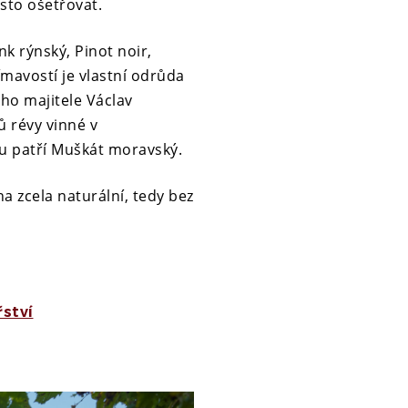
asto ošetřovat.
nk rýnský, Pinot noir,
jímavostí je vlastní odrůda
ho majitele Václav
ů révy vinné v
du patří Muškát moravský.
a zcela naturální, tedy bez
řství