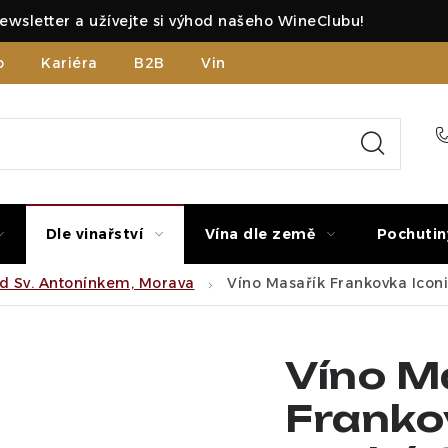
ewsletter a užívejte si výhod našeho WineClubu!
b
Kariéra
B2B
Vinné zážitky
Dle vinařství
Vína dle země
Pochutin
od Sv. Antonínkem, Morava
Víno Masařík Frankovka Iconi
Víno M
Franko