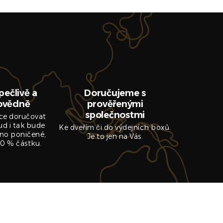
pečlivě a
Doručujeme s
ovědně
prověřenými
společnostmi
ce doručovat
ud i tak bude
Ke dveřím či do výdejních boxů.
no poničené,
Je to jen na Vás.
0 % částku.