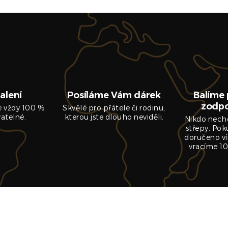
alení
Posíláme Vám dárek
Balíme 
zodp
je vždy 100 %
Skvělé pro přátele či rodinu,
vatelné.
kterou jste dlouho neviděli.
Nikdo nech
střepy. Pok
doručeno ví
vracíme 10