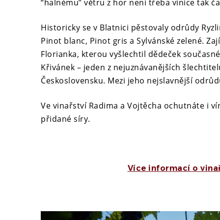
“halnému” větru z hor není třeba vinice tak č
Historicky se v Blatnici pěstovaly odrůdy Ryzli
Pinot blanc, Pinot gris a Sylvánské zelené. Za
Florianka, kterou vyšlechtil dědeček současné
Křivánek – jeden z nejuznávanějších šlechtitel
Československu. Mezi jeho nejslavnější odrů
Ve vinařství Radima a Vojtěcha ochutnáte i vín
přidané síry.
Více informací o vina