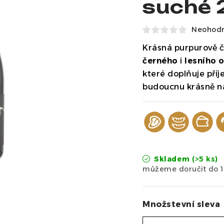
suché 
Neohod
Krásná purpurově č
černého
i
lesního 
které doplňuje příj
budoucnu krásně n
Skladem
(>5 ks)
Množstevní sleva