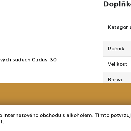
Doplňk
Kategori
Ročník
ových sudech Cadus, 30
Velikost
Barva
Cukr
Typ
o internetového obchodu s alkoholem. Tímto potvrzuji
t.
Alkohol