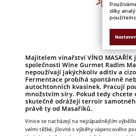
Používáme
díky analý
použiteln
Nastaven
Majitelem vinařství
VÍNO MASAŘÍK
j
společnosti Wine Gurmet Radim Mas
nepoužívají jakýchkoliv aditiv a ciz
Fermentace probíhá spontánně nebo
autochtonních kvasinek. Pracují p
množstvím síry. Pokud tedy chcete 
skutečně odrážejí terroir samotného
právě ty od Masaříků.
Vinice se nacházejí na nejzápadnějším výběžk
velmi těžké, jílovité s výběhy vápencového po