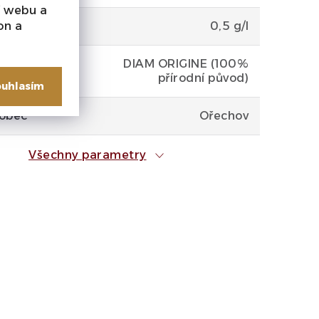
í webu a
on a
 cukr
0,5 g/l
DIAM ORIGINE (100%
přírodní původ)
uhlasím
 obec
Ořechov
Všechny parametry