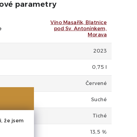
ové parametry
Víno Masařík, Blatnice
e
pod Sv. Antonínkem,
Morava
2023
0,75 l
Červené
Suché
Tiché
, že jsem
13,5 %