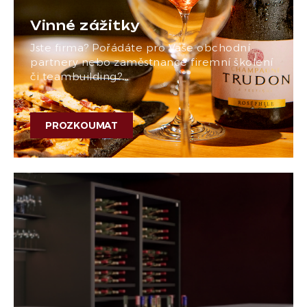
Vinné zážitky
Jste firma? Pořádáte pro Vaše obchodní
partnery nebo zaměstnance firemní školení
či teambuilding?…
PROZKOUMAT