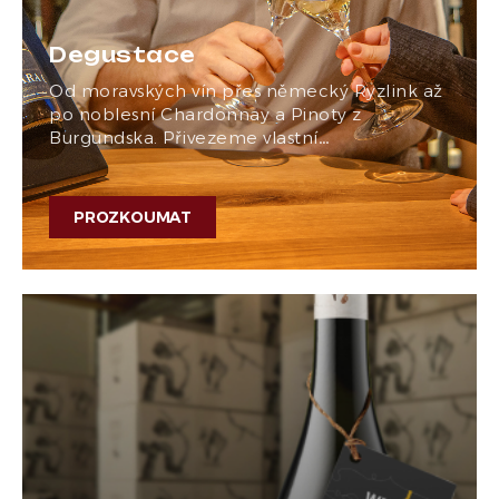
Degustace
Od moravských vín přes německý Ryzlink až
po noblesní Chardonnay a Pinoty z
Burgundska. Přivezeme vlastní…
PROZKOUMAT