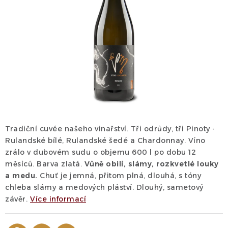
Dárek
Příslušenství
O nás
Naši vinaři
Kontakty
Wineclub
Kariéra
B2B
Vinné zážitky
Tradiční cuvée našeho vinařství. Tři odrůdy, tři Pinoty -
Rulandské bílé, Rulandské šedé a Chardonnay. Víno
zrálo v dubovém sudu o objemu 600 l po dobu 12
měsíců.
Barva zlatá.
Vůně obilí, slámy, rozkvetlé louky
a medu.
Chuť je jemná, přitom plná, dlouhá, s tóny
chleba slámy a medových pláství. Dlouhý, sametový
závěr.
Více informací