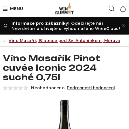
Přejít
Hled
na
obsah
Odebírejte náš
Vína dle druhu
Newsletter a užívejte si výhod našeho WineClubu!
Vína dle příležitosti
Víno Masařík, Blatnice pod Sv. Antonínkem, Morava
Dle vinařství
Víno Masařík Pinot
cuvée Iconic 2024
Vína dle země
suché 0,75l
Pochutiny
Neohodnoceno
Podrobnosti hodnocení
Degustační sady
Degustace