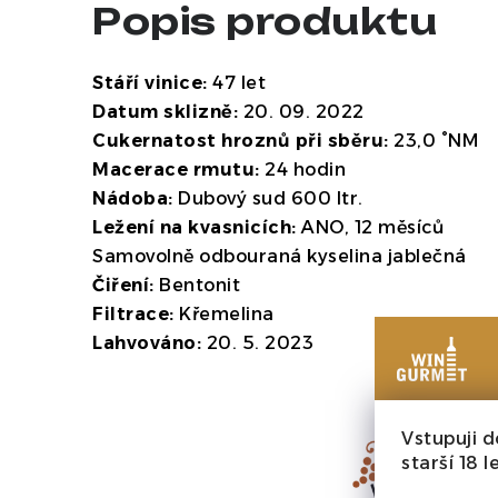
Popis produktu
Stáří vinice:
47 let
Datum sklizně:
20. 09. 2022
Cukernatost hroznů při sběru:
23,0 °NM
Macerace rmutu:
24 hodin
Nádoba:
Dubový sud 600 ltr.
Ležení na kvasnicích:
ANO, 12 měsíců
Samovolně odbouraná kyselina jablečná
Čiření:
Bentonit
Filtrace:
Křemelina
Lahvováno:
20. 5. 2023
Vstupuji d
starší 18 le