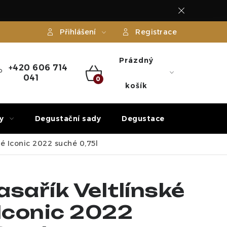
Přihlášení
Registrace
Prázdný
+420 606 714
041
NÁKUPNÍ
košík
KOŠÍK
y
Degustační sady
Degustace
Dárek
né Iconic 2022 suché 0,75l
sařík Veltlínské
 Iconic 2022