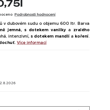
0,75l
noceno
Podrobnosti hodnocení
ců v dubovém sudu o objemu 600 ltr. Barva
ně jemná, s dotekem vanilky
a
zralého
há, intenzivní
, s dotekem mandlí
a
koření
.
 dochuť.
Více informací
12.8.2026