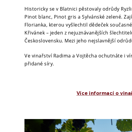
Historicky se v Blatnici pěstovaly odrůdy Ryzli
Pinot blanc, Pinot gris a Sylvánské zelené. Za
Florianka, kterou vyšlechtil dědeček současné
Křivánek – jeden z nejuznávanějších šlechtitel
Československu. Mezi jeho nejslavnější odrů
Ve vinařství Radima a Vojtěcha ochutnáte i vín
přidané síry.
Více informací o vina