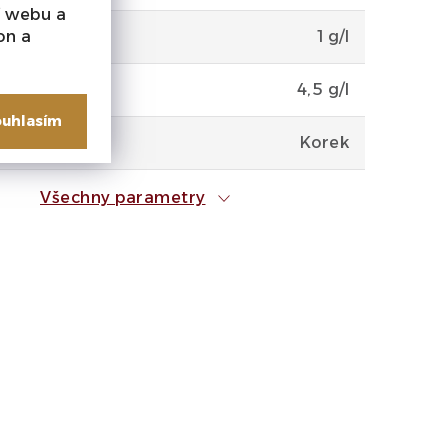
í webu a
on a
 cukr
1 g/l
4,5 g/l
uhlasím
Korek
Všechny parametry