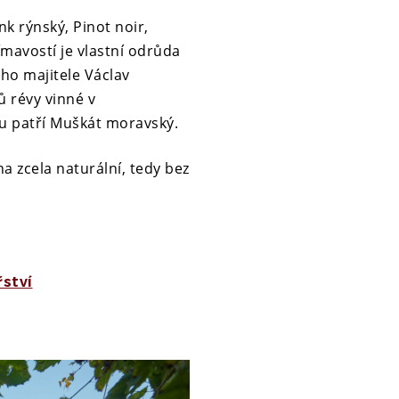
nk rýnský, Pinot noir,
jímavostí je vlastní odrůda
ho majitele Václav
ů révy vinné v
du patří Muškát moravský.
a zcela naturální, tedy bez
řství