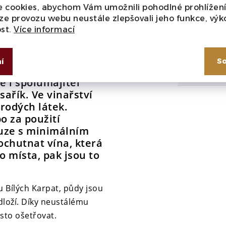
 cookies, abychom Vám umožnili pohodlné prohlížen
ze provozu webu neustále zlepšovali jeho funkce, výk
Zbytkový
ost.
Více informací
Kyselina
So
í
Uzávěr
e i spolumajitel
ařík. Ve vinařství
orodých látek.
 za použití
ouze s minimálním
ochutnat vína, která
 místa, pak jsou to
u Bílých Karpat, půdy jsou
dloží. Díky neustálému
asto ošetřovat.