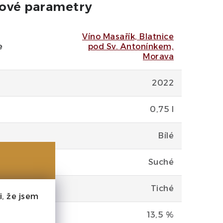
ové parametry
Víno Masařík, Blatnice
e
pod Sv. Antonínkem,
Morava
2022
0,75 l
Bílé
Suché
Tiché
, že jsem
13,5 %