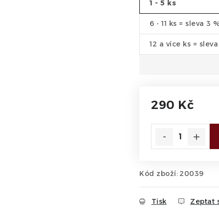
1 - 5 ks
6 - 11 ks = sleva 3 
12 a více ks = slev
290 Kč
Měrná cena:
Kód zboží:
20039
Tisk
Zeptat 