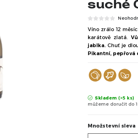
suché 
Neohod
Víno zrálo 12 měsí
karátově zlatá.
Vů
jablka.
Chuť je dlou
Pikantní, pepřová
Skladem
(>5 ks)
Množstevní sleva