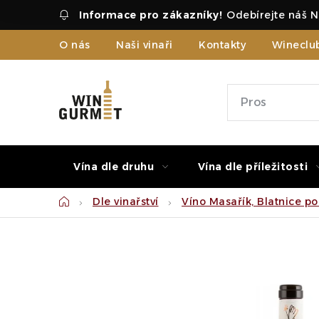
Přejít
Odebírejte náš N
na
obsah
O nás
Naši vinaři
Kontakty
Wineclu
Vína dle druhu
Vína dle příležitosti
Domů
Dle vinařství
Víno Masařík, Blatnice p