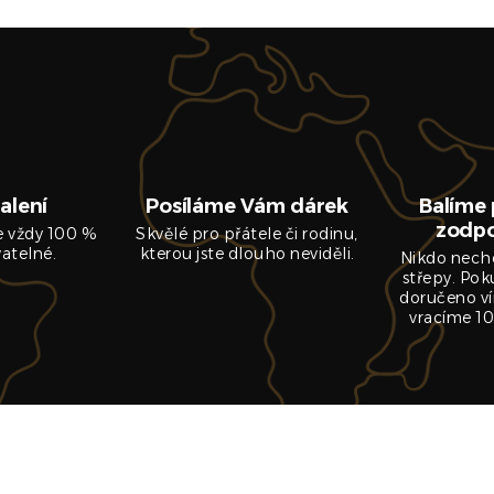
alení
Posíláme Vám dárek
Balíme 
zodp
je vždy 100 %
Skvělé pro přátele či rodinu,
vatelné.
kterou jste dlouho neviděli.
Nikdo nech
střepy. Pok
doručeno ví
vracíme 10