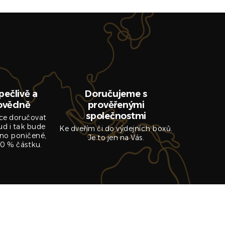
pečlivě a
Doručujeme s
ovědně
prověřenými
společnostmi
ce doručovat
ud i tak bude
Ke dveřím či do výdejních boxů.
no poničené,
Je to jen na Vás.
0 % částku.