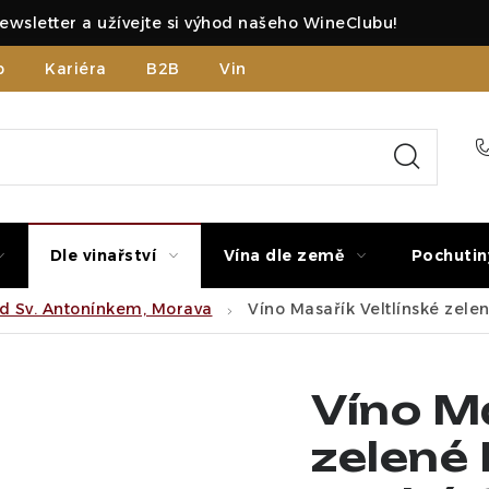
ewsletter a užívejte si výhod našeho WineClubu!
b
Kariéra
B2B
Vinné zážitky
Dle vinařství
Vína dle země
Pochutin
od Sv. Antonínkem, Morava
Víno Masařík Veltlínské zele
Víno Ma
zelené