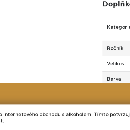
Doplňk
Kategori
Ročník
Velikost
Barva
Cukr
Typ
o internetového obchodu s alkoholem. Tímto potvrzuji
t.
Alkohol