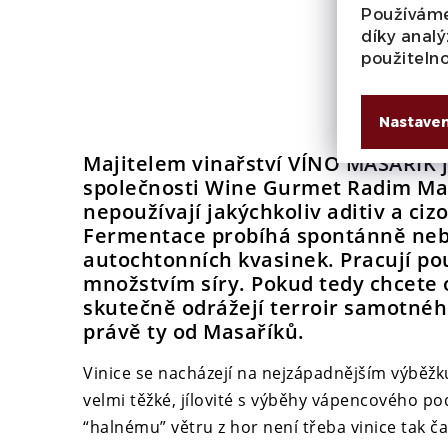
Používáme
díky analý
použiteln
Nastaven
Majitelem vinařství
VÍNO MASAŘÍK
j
společnosti Wine Gurmet Radim Mas
nepoužívají jakýchkoliv aditiv a ciz
Fermentace probíhá spontánně nebo
autochtonních kvasinek. Pracují p
množstvím síry. Pokud tedy chcete 
skutečně odrážejí terroir samotného
právě ty od Masaříků.
Vinice se nacházejí na nejzápadnějším výběžk
velmi těžké, jílovité s výběhy vápencového po
“halnému” větru z hor není třeba vinice tak č