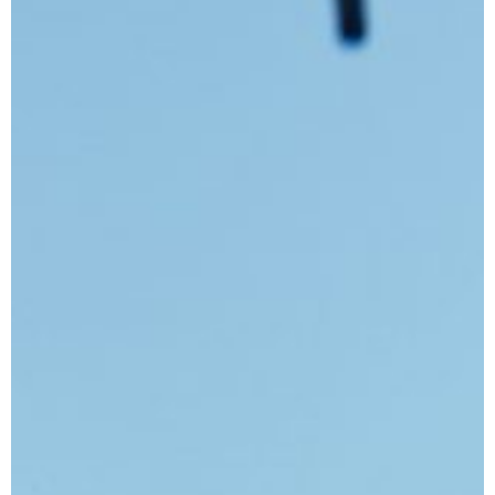
Dárek
Příslušenství
O nás
Naši vinaři
Kontakty
Wineclub
Kariéra
B2B
Vinné zážitky