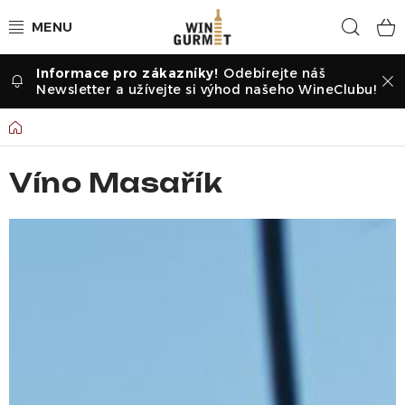
Přejít
Hled
na
obsah
Odebírejte náš
Vína dle druhu
Newsletter a užívejte si výhod našeho WineClubu!
Vína dle příležitosti
Domů
Dle vinařství
Víno Masařík
Vína dle země
Pochutiny
Degustační sady
Degustace