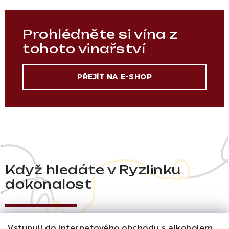
Prohlédněte si vína z
tohoto vinařství
PŘEJÍT NA E-SHOP
Když hledáte v Ryzlinku
dokonalost
Vstupuji do internetového obchodu s alkoholem.