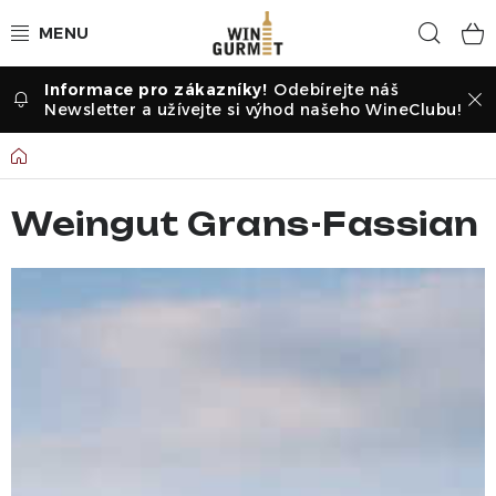
Přejít
Hled
na
obsah
Odebírejte náš
Vína dle druhu
Newsletter a užívejte si výhod našeho WineClubu!
Vína dle příležitosti
Domů
Dle vinařství
Weingut Grans-Fassian
Vína dle země
Pochutiny
Degustační sady
Degustace