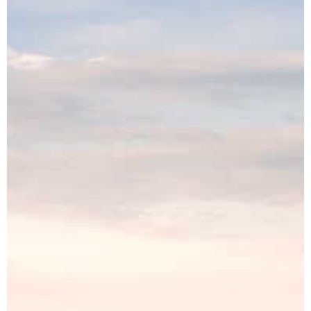
Dárek
Příslušenství
O nás
Naši vinaři
Kontakty
Wineclub
Kariéra
B2B
Vinné zážitky