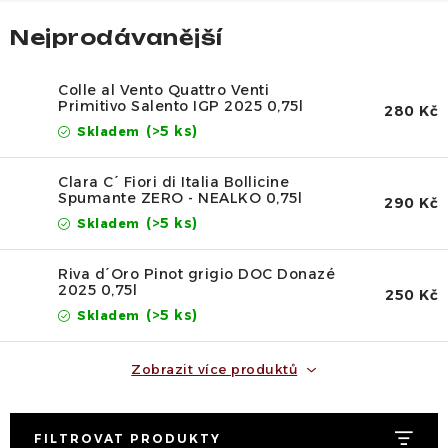
Dárek
Nejprodávanější
Příslušenství
Colle al Vento Quattro Venti
Primitivo Salento IGP 2025 0,75l
O nás
Naši vinaři
Kontakty
Wineclub
280 Kč
(>5 ks)
Skladem
Kariéra
B2B
Vinné zážitky
Clara C´ Fiori di Italia Bollicine
Spumante ZERO - NEALKO 0,75l
290 Kč
(>5 ks)
Skladem
Riva d´Oro Pinot grigio DOC Donazé
2025 0,75l
250 Kč
(>5 ks)
Skladem
Zobrazit více produktů
FILTROVAT PRODUKTY