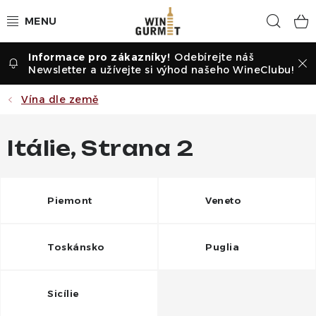
Přejít
Hled
na
obsah
Odebírejte náš
Vína dle druhu
Newsletter a užívejte si výhod našeho WineClubu!
Vína dle příležitosti
Vína dle země
Dle vinařství
Itálie
, Strana 2
Vína dle země
Piemont
Veneto
Pochutiny
Degustační sady
Toskánsko
Puglia
Degustace
Sicílie