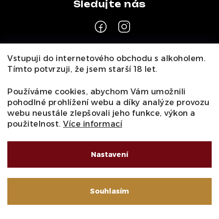
Z
Vstupuji do internetového obchodu s alkoholem.
á
Tímto potvrzuji, že jsem starší 18 let.
Pro zákazníky
p
a
Používáme cookies, abychom Vám umožnili
O nás
Naši vinaři
Kontakty
Wineclub
Kariéra
B2B
pohodlné prohlížení webu a díky analýze provozu
t
Vinné zážitky
webu neustále zlepšovali jeho funkce, výkon a
Informace
í
použitelnost.
Více informací
Obchodní podmínky
Podmínky ochrany osobních údajů
Moje objednávka
Nastavení
Souhlasím
Copyright 2026
Wine Gurmet
. Všechna práva vyhrazena.
Vytvořil Shoptet