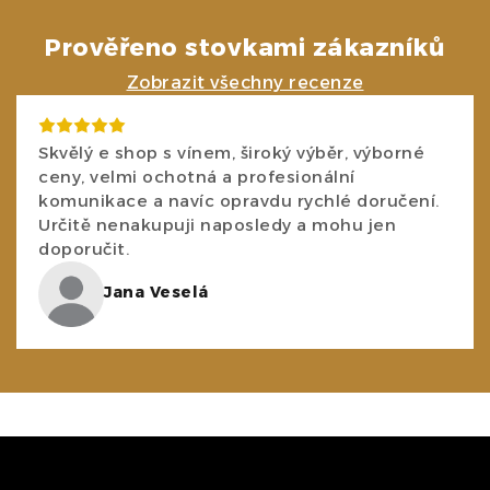
n
í
k
p
Prověřeno stovkami zákazníků
o
r
Zobrazit všechny recenze
v
v
á
k
n
Skvělý e shop s vínem, široký výběr, výborné
y
í
ceny, velmi ochotná a profesionální
v
komunikace a navíc opravdu rychlé doručení.
ý
Určitě nenakupuji naposledy a mohu jen
p
doporučit.
i
Jana Veselá
s
u