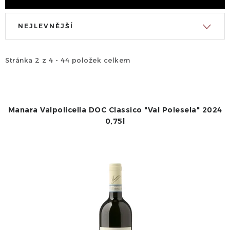
V
Ř
NEJLEVNĚJŠÍ
ý
a
p
z
i
e
Stránka
2
z
4
-
44
položek celkem
s
n
p
í
r
p
Manara Valpolicella DOC Classico "Val Polesela" 2024
o
r
0,75l
d
o
u
d
k
u
t
k
ů
t
ů